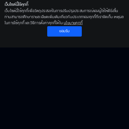
คุณค่า
ดาวน์โหลด
แอปพลิเคชั่น
เว็บไซต์นี้ใช้คุกกี้
เว็บไซต์นี้ใช้คุกกี้เพื่อวัตถุประสงค์ในการปรับปรุงประสบการณ์ของผู้ใช้ให้ดียิ่งขึ้น
ท่านสามารถศึกษารายละเอียดเพิ่มเติมเกี่ยวกับประเภทของคุกกี้ที่เราจัดเก็บ เหตุผล
ในการใช้คุกกี้ และวิธีการตั้งค่าคุกกี้ได้ใน
นโยบายคุกกี้
ยอมรับ
ละคร / ซีรีส์
ละคร/ซีรีส์
รายการ
ซีรีส์นานาชาติ
รายการทั้งหมด
ข่าว
การ์ตูน & เกม
ข่าวทั้งหมด
LIVE
รายการข่าว
ทีวีออนไลน์
เกี่ยวกับเรา
ข่าวประชาสัมพันธ์
BEC World
ติดตามเราได้ที่
รู้จักเรา