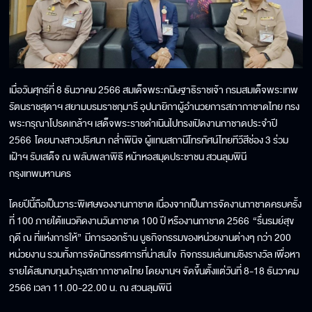
เมื่อวันศุกร์ที่ 8 ธันวาคม 2566 สมเด็จพระกนิษฐาธิราชเจ้า กรมสมเด็จพระเทพ
รัตนราชสุดาฯ สยามบรมราชกุมารี อุปนายิกาผู้อำนวยการสภากาชาดไทย ทรง
พระกรุณาโปรดเกล้าฯ เสด็จพระราชดำเนินไปทรงเปิดงานกาชาดประจำปี
2566 โดยนางสาวปริศนา กล่ำพินิจ ผู้แทนสถานีโทรทัศน์ไทยทีวีสีช่อง 3 ร่วม
เฝ้าฯ รับเสด็จ ณ พลับพลาพิธี หน้าหอสมุดประชาชน สวนลุมพินี
กรุงเทพมหานคร
โดยปีนี้ถือเป็นวาระพิเศษของงานกาชาด เนื่องจากเป็นการจัดงานกาชาดครบครั้ง
ที่ 100 ภายใต้แนวคิดงานวันกาชาด 100 ปี หรืองานกาชาด 2566 “รื่นรมย์สุข
ฤดี ณ ที่แห่งการให้” มีการออกร้าน บูธกิจกรรมของหน่วยงานต่างๆ กว่า 200
หน่วยงาน รวมทั้งการจัดนิทรรศการที่น่าสนใจ กิจกรรมเล่นเกมชิงรางวัล เพื่อหา
รายได้สมทบทุนบำรุงสภากาชาดไทย โดยงานฯ จัดขึ้นตั้งแต่วันที่ 8-18 ธันวาคม
2566 เวลา 11.00-22.00 น. ณ สวนลุมพินี