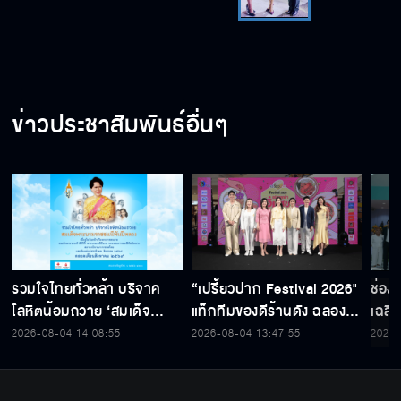
ข่าวประชาสัมพันธ์อื่นๆ
รวมใจไทยทั่วหล้า บริจาค
“เปรี้ยวปาก Festival 2026"
ช่อง
โลหิตน้อมถวาย ‘สมเด็จ
แท็กทีมของดีร้านดัง ฉลอง
เฉลิ
พระบรมราชชนนีพันปีหลวง’
ก้าวสู่ปีที่ 23
สมเด็
2026-08-04 14:08:55
2026-08-04 13:47:55
2026-
พร้อมรับตราไปรษณียากรที่
เนื่
ระลึก 80 พรรษาฯ อันทรง
พระ