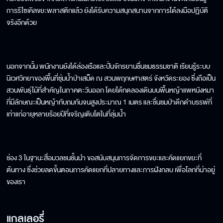
การรีไซเคิลขยะพลาสติกแล้ว ยังได้รับความสนุกสนานจากการได้ลงมือปฏิบัติ
จริงอีกด้วย
นอกจากนั้น พนักงานยังได้ล่องเรือและปั่นจักรยานชื่นชมธรรมชาติ เรียนรู้ระบบ
นิเวศวิทยาของพื้นที่ชุ่มน้ำป่าเสม็ด ณ สวนพฤกษศาสตร์ จังหวัดระยอง ซึ่งถือเป็น
สวนพันธุ์ไม้ที่สำคัญในภาคตะวันออก โดยได้ทดลองเดินบนพื้นหญ้าแพหนังหมา
ที่มีลักษณะเป็นหญ้าทับถมกันจนสูงประมาณ 1 เมตร และชื่นชมป่าดึกดำบรรพ์ที่
เก่าแก่อายุหลายร้อยปีที่เจริญเติบโตในที่ลุ่มน้ำ
ช่อง 3 ในฐานะสื่อมวลชนชั้นนำ ขอสนับสนุนการจัดการขยะและคัดแยกขยะที่
ต้นทาง ซึ่งช่วยลดขั้นตอนการคัดแยกที่ปลายทางและการฝังกลบ เพื่อโลกที่น่าอยู่
ของเรา
แกลเลอรี่