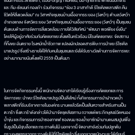
ชนนท์ ศรีประสิทธิ์เดชา, ไรอัน-ปัญญา แม็คเชน, มีมี่-ฤทัยภัทร พัทธนนปภังกร
และ ทีม-ธัชนนท์ ทองเภ้า ร่วมกิจกรรม “ช่อง 3 อาสาทำดี รีไซเคิลพลาสติก คืน
ชีวิตให้สิ่งแวดล้อม” ณ วิสาหกิจชุมชนบ้านเอื้ออาทรระยอง (วังหว้า) ตำบลวังหว้า
อำเภอแกลง จังหวัดระยอง วิสาหกิจชุมชนบ้านเอื้ออาทรระยอง (วังหว้า) เป็นชุมชน
ต้นแบบด้านการจัดการสิ่งแวดล้อม ภายใต้วิสัยทัศน์ "พัฒนา พอเพียง ยั่งยืน"
โดยให้ผู้อยู่อาศัยร่วมกันคัดแยกขยะตั้งแต่ในครัวเรือน มีโรงคัดแยกขยะ จัดสถาน
ที่ทิ้งขยะอันตราย โรงหมักน้ำชีวภาพ แปลงผักปลอดสารพิษ การนำขยะรีไซเคิล
มาแปรรูป ซึ่งสร้างรายได้ให้กับคนในชุมชนและยังได้รับรางวัลด้านการจัดการขยะ
อย่างมากมายนับตั้งแต่ปี 2559 เป็นต้นมา
ในการจัดกิจกรรมครั้งนี้ พนักงานจิตอาสาได้เรียนรู้เรื่องการคัดแยกและการ
จัดการขยะ นำขยะรีไซเคิลมาแปรรูปเป็นสิ่งใหม่ ทั้งกิจกรรมการนำฝาขวดน้ำ
พลาสติกที่รับบริจาคภายในองค์กร มาบดแล้วรีดเป็นเส้นหวายสำหรับสานเป็น
ตะกร้า ซึ่งตะกร้าดังกล่าวได้นำมาจัดชุดสังฆทาน ถวายแด่พระภิกษุสงฆ์วัดหนอง
น้ำขุ่น และกิจกรรมการนำซองกาแฟ ซองขนม ซองน้ำยาซักผ้ามาบดผสมปูนเพื่อ
ขึ้นรูปเป็นอิฐบล็อกและกระถางต้นไม้ นอกจากนี้ จิตอาสายังร่วมกันปลูกต้น
กระบองเพชรจากกระถางต้นไม้ที่รีไซเคิลแล้ว ซึ่งนอกจากพนักงานจะได้เรียนรู้