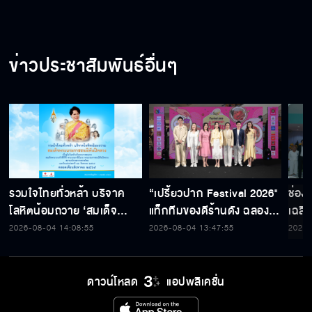
ข่าวประชาสัมพันธ์อื่นๆ
รวมใจไทยทั่วหล้า บริจาค
“เปรี้ยวปาก Festival 2026"
ช่อง
โลหิตน้อมถวาย ‘สมเด็จ
แท็กทีมของดีร้านดัง ฉลอง
เฉลิ
พระบรมราชชนนีพันปีหลวง’
ก้าวสู่ปีที่ 23
สมเด็
2026-08-04 14:08:55
2026-08-04 13:47:55
2026-
พร้อมรับตราไปรษณียากรที่
เนื่
ระลึก 80 พรรษาฯ อันทรง
พระ
คุณค่า
ดาวน์โหลด
แอปพลิเคชั่น