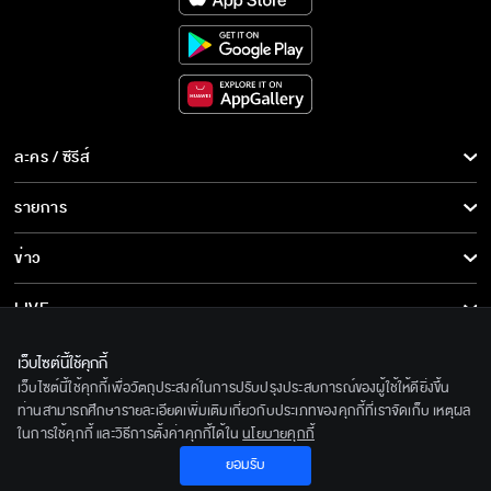
ละคร / ซีรีส์
ละคร/ซีรีส์
รายการ
ซีรีส์นานาชาติ
รายการทั้งหมด
ข่าว
การ์ตูน & เกม
ข่าวทั้งหมด
LIVE
รายการข่าว
ทีวีออนไลน์
เกี่ยวกับเรา
เว็บไซต์นี้ใช้คุกกี้
ข่าวประชาสัมพันธ์
เว็บไซต์นี้ใช้คุกกี้เพื่อวัตถุประสงค์ในการปรับปรุงประสบการณ์ของผู้ใช้ให้ดียิ่งขึ้น
BEC World
ติดตามเราได้ที่
ท่านสามารถศึกษารายละเอียดเพิ่มเติมเกี่ยวกับประเภทของคุกกี้ที่เราจัดเก็บ เหตุผล
ในการใช้คุกกี้ และวิธีการตั้งค่าคุกกี้ได้ใน
นโยบายคุกกี้
รู้จักเรา
© 2020 Bangkok Entertainment Co.,Ltd. All Rights Reserved.
ยอมรับ
นโยบายด้านลิขสิทธิ์