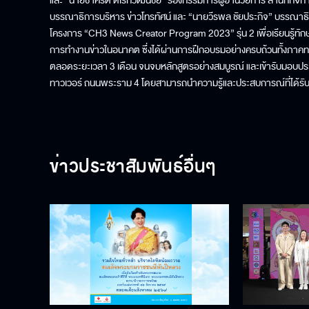
และ “นายชาคริต ดิเรกวัฒนชัย” รองกรรมการผู้อำนวยการ สำนักกิจการ
บรรณาธิการบริหาร ข่าวโทรทัศน์ และ “นายวีรพล ชัยประกิจ” บรรณาธิการ
โครงการ “CH3 News Creator Program 2023” รุ่น 2 เพื่อเรียนรู้ทั
การทำงานข่าวในอนาคต ซึ่งได้ผ่านการฝึกอบรมอย่างครบถ้วนทั้งภาคท
ตลอดระยะเวลา 3 เดือน จนจบหลักสูตรอย่างสมบูรณ์ และเข้ารับมอบประ
ทาวเวอร์ ถนนพระราม 4 โดยสามารถนำความรู้และประสบการณ์ที่ได้รับ
ข่าวประชาสัมพันธ์อื่นๆ