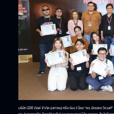
บริษัท บีอีซี เวิลด์ จำกัด (มหาชน) หรือ ช่อง 3 โดย “ดร.อัครพล วีรวง