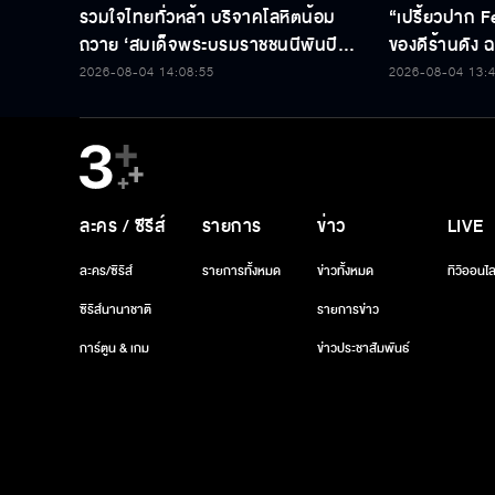
รวมใจไทยทั่วหล้า บริจาคโลหิตน้อม
“เปรี้ยวปาก F
ถวาย ‘สมเด็จพระบรมราชชนนีพันปี
ของดีร้านดัง ฉล
หลวง’ พร้อมรับตราไปรษณียากรที่
2026-08-04 14:08:55
2026-08-04 13:
ระลึก 80 พรรษาฯ อันทรงคุณค่า
ละคร / ซีรีส์
รายการ
ข่าว
LIVE
ละคร/ซีรีส์
รายการทั้งหมด
ข่าวทั้งหมด
ทีวีออนไล
ซีรีส์นานาชาติ
รายการข่าว
การ์ตูน & เกม
ข่าวประชาสัมพันธ์