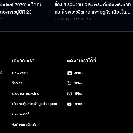
estival 2026" แท็กทีม
ช่อง 3 ร่วมงานเฉลิมพระเกียรติพระบาท
องก้าวสู่ปีที่ 23
สมเด็จพระวชิรเกล้าเจ้าอยู่หัว เนื่องใน
โอกาสวันเฉลิมพระชนมพรรษา 74
47:55
2026-08-03 11:45:18
พรรษา
เกี่ยวกับเรา
ติดตามเราได้ที่
น์
BEC World
3Plus
รู้จักเรา
3Plus
นโยบายด้านลิขสิทธิ์
3Plus
นโยบายคุ้มครองข้อมูลส่วนบุคคล
3Plus
นโยบายคุกกี้
ข้อกำหนด/เงื่อนไข