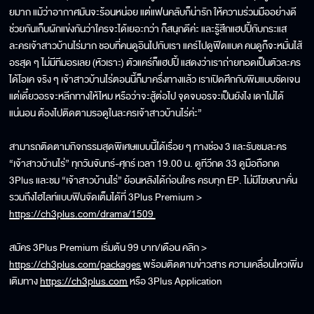
ยมาก แม้ว่าอากาศมันจะร้อนหน่อย แต่แฟนคลับก็น่ารัก ให้ความร่วมมืออย่างดี
ช่วยกันเก็บผักแข่งกันว่าใครจะได้เยอะกว่า ก็สนุกดีค่ะ และรู้สึกแฮปปี้กับกระแส
ละครเจ้าสาวบ้านไร่มาก ชอบที่คนดูอินไปกับเรา แคร์ไปดูฟีดแบค คนดูก็จะหมั่นไส้
อรสุด ๆ ไม่มีทีมอรเลย (หัวเราะ) ตัวแคร์ก็แฮปปี้ แสดงว่าเราถ่ายทอดเป็นตัวละคร
ได้โอเค จริง ๆ เจ้าสาวบ้านไร่ตอนนี้ก็มาครึ่งทางแล้ว เราเปิดศึกกับพิมแบบชัดเจน
แต่เดี๋ยวอรจะหลีกทางให้ไหม หรือว่าจะสู้ต่อไป จุดจบอรจะเป็นยังไง เดาไม่ได้
แน่นอน ต้องไปติดตามรอดูในละครเจ้าสาวบ้านไร่ค่ะ”
สามารถติดตามกิจกรรมสุดพิเศษแบบนี้ได้เรื่อย ๆ ทางช่อง 3 และรับชมละคร
“เจ้าสาวบ้านไร่” ทุกวันจันทร์-ศุกร์ เวลา 19.00 น. ดูทีวีกด 33 ดูมือถือกด
3Plus และชม “เจ้าสาวบ้านไร่” ย้อนหลังได้ก่อนใคร ครบทุก EP. ไม่มีโฆษณาคั่น
รวมถึงไฮไลท์แบบฟินจัดเต็มได้ที่ 3Plus Premium >
https://ch3plus.com/drama/1509
สมัคร 3Plus Premium เริ่มต้น 99 บาท/เดือน คลิก >
https://ch3plus.com/packages
พร้อมติดตามข่าวสาร ความเคลื่อนไหวเพิ่ม
เติมทาง
https://ch3plus.com
หรือ 3Plus Application