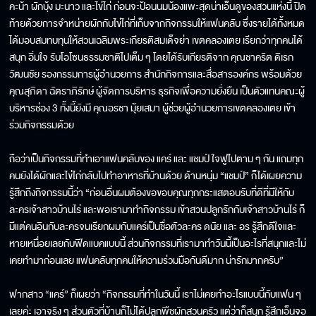
คะน้า ผักบุ้ง มะนาว และไข่ไก่ ก่อนจะป้อนนมน้องแพะสุดน่าเอ็นดูของสวนแห่งนี้ ปิด
ท้ายด้วยการจำหน่ายผักกับไข่ไก่ที่เก็บจากกิจกรรมให้แฟนคลับ ซึ่งรายได้ทั้งหมด
ได้มอบสมทบทุนให้สวนเฉลิมพระเกียรติสมเด็จย่า เขตคลองเตย เรียกว่าทุกคนได้
สนุก อิ่มใจ รับโอโซนธรรมชาติไปเต็ม ๆ โดยได้รับเกียรติจาก คุณชาคริต ดิเรก
วัฒนชัย รองกรรมการผู้อำนวยการ สำนักกิจการและสื่อสารองค์กร พร้อมด้วย
คุณสุภิดา ฉัตราภิรักษ์ ผู้จัดการบริหาร ธุรกิจเพื่อความยั่งยืน เป็นตัวแทนคณะผู้
บริหารช่อง 3 ทั้งนี้ยังมี คุณอรชา มุ้ยเสมา ผู้ช่วยผู้อำนวยการเขตคลองเตย เข้า
ร่วมกิจกรรมด้วย
ถือว่าเป็นกิจกรรมที่ทำเอาแฟนคลับของ แคร์ และ แชมป์ ใจฟูไปตาม ๆ กัน แถมทุก
คนยังได้ผักและไข่ไก่กลับไปทำอาหารที่บ้านด้วย ด้านหนุ่ม “แชมป์” ก็ได้เผยความ
รู้สึกถึงกิจกรรมนี้ว่า “ก่อนอื่นผมต้องขอขอบคุณทุกกระแสตอบรับที่ดีที่มีให้กับ
ละครเจ้าสาวบ้านไร่ และพอเรามาทำกิจกรรม เข้าสวนปลูกรักกับเจ้าสาวบ้านไร่ ก็
มีแต่คนอินกับละครจนเรียกผมกับแคร์เป็นชื่อตัวละคร ดนัย และ อร รู้สึกดีใจและ
หายเหนื่อยเลยกับฟีดแบคแบบนี้ ส่วนกิจกรรมที่เรามาทำวันนี้เป็นอะไรที่สนุกและไม่
เคยทำมาก่อนเลย แฟนคลับทุกคนให้ความร่วมมือกันดีมาก น่ารักมากครับ”
ฟากสาว “แคร์” ก็เผยว่า “กิจกรรมที่ทำในวันนี้ เราไม่เคยทำอะไรแบบนี้กับแฟน ๆ
เลยค่ะ เอาจริง ๆ ส่วนตัวที่บ้านก็ไม่ได้ปลูกพืชผักสวนครัว แต่ว่าก็สนุก รู้สึกเอ็นจอ