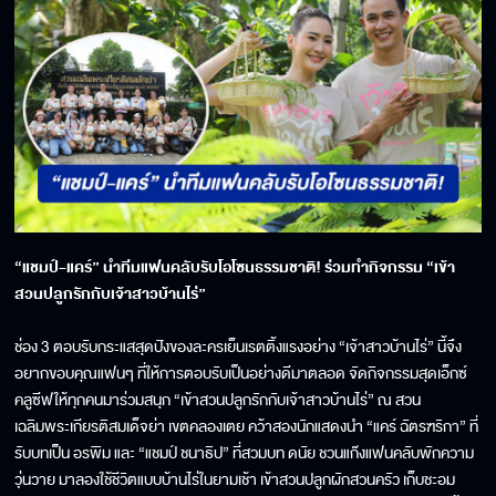
“แชมป์-แคร์” นำทีมแฟนคลับรับโอโซนธรรมชาติ! ร่วมทำกิจกรรม “เข้า
สวนปลูกรักกับเจ้าสาวบ้านไร่”
ช่อง 3 ตอบรับกระแสสุดปังของละครเย็นเรตติ้งแรงอย่าง “เจ้าสาวบ้านไร่” นี้จึง
อยากขอบคุณแฟนๆ ที่ให้การตอบรับเป็นอย่างดีมาตลอด จัดกิจกรรมสุดเอ็กซ์
คลูซีฟให้ทุกคนมาร่วมสนุก “เข้าสวนปลูกรักกับเจ้าสาวบ้านไร่” ณ สวน
เฉลิมพระเกียรติสมเด็จย่า เขตคลองเตย คว้าสองนักแสดงนำ “แคร์ ฉัตรฑริกา” ที่
รับบทเป็น อรพิม และ “แชมป์ ชนาธิป” ที่สวมบท ดนัย ชวนแก๊งแฟนคลับพักความ
วุ่นวาย มาลองใช้ชีวิตแบบบ้านไร่ในยามเช้า เข้าสวนปลูกผักสวนครัว เก็บชะอม