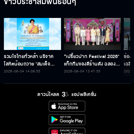
ข่าวประชาสัมพันธ์อื่นๆ
รวมใจไทยทั่วหล้า บริจาค
“เปรี้ยวปาก Festival 2026"
ช่อง
โลหิตน้อมถวาย ‘สมเด็จ
แท็กทีมของดีร้านดัง ฉลอง
เฉลิ
พระบรมราชชนนีพันปีหลวง’
ก้าวสู่ปีที่ 23
สมเด็
2026-08-04 14:08:55
2026-08-04 13:47:55
2026-
พร้อมรับตราไปรษณียากรที่
เนื่
ระลึก 80 พรรษาฯ อันทรง
พระ
คุณค่า
ดาวน์โหลด
แอปพลิเคชั่น