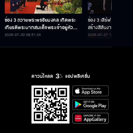
เกียรติพระบาทสมเด็จพระเจ้าอยู่หัว
สร้างสีสันงานประกาศร
เนื่องในโอกาสวันเฉลิมพระชนมพรรษา
THAILAND Y CONT
2026-07-30 08:51:34
2026-07-27 18:35:22
28 กรกฎาคม 2569
ดาวน์โหลด
แอปพลิเคชั่น