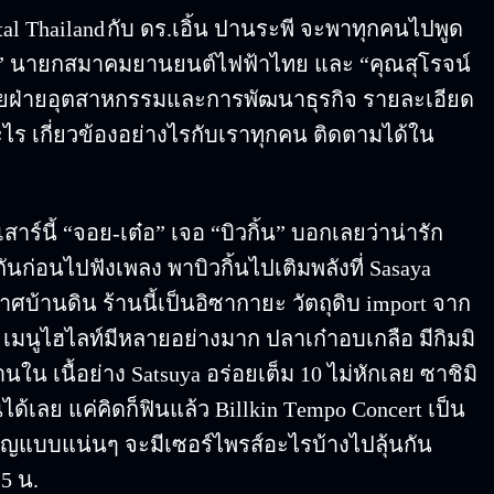
al Thailand
กับ ดร.เอิ้น ปานระพี จะพาทุกคนไปพูด
” นายกสมาคมยานยนต์ไฟฟ้าไทย และ “คุณสุโรจน์
ฝ่ายอุตสาหกรรมและการพัฒนาธุรกิจ รายละเอียด
ออะไร เกี่ยวข้องอย่างไรกับเราทุกคน ติดตามได้ใน
เสาร์นี้ “จอย-เต๋อ” เจอ “บิวกิ้น” บอกเลยว่าน่ารัก
กันก่อนไปฟังเพลง พาบิวกิ้นไปเติมพลังที่ Sasaya
บ้านดิน ร้านนี้เป็นอิซากายะ วัตถุดิบ import จาก
ดิม เมนูไฮไลท์มีหลายอย่างมาก ปลาเก๋าอบเกลือ มีกิมมิ
านใน เนื้อย่าง Satsuya อร่อยเต็ม 10 ไม่หักเลย ซาชิมิ
ได้เลย แค่คิดก็ฟินแล้ว Billkin Tempo Concert เป็น
ชิญแบบแน่นๆ จะมีเซอร์ไพรส์อะไรบ้างไปลุ้นกัน
5 น.