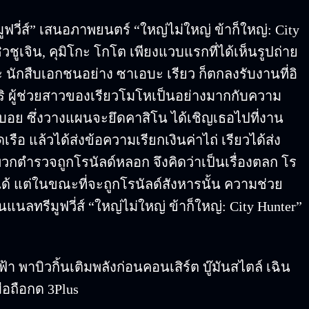
ฟวี่ส์” เสนอภาพยนตร์ “ใหญ่ไม่ใหญ่ ข้าก็ใหญ่: City
วชูเจิน, คุมิโกะ โกโต เพียงแวบแรกที่ได้เห็นรูปถ่าย
ระ นักสืบเอกชนอย่าง ซาเอบะ เรียว ก็ตกลงรับงานที่อิ
ริ ผู้ช่วยสาวของเรียวโมโหเป็นอย่างมากกับความ
ย์บอย ซึ่งวางแผนจะยึดคาสิโน ได้เชิญเธอไปที่งาน
เรือ แล้วได้ส่งข้อความเรียกเงินค่าไถ่ เรียวได้ส่ง
ตำรวจถูกโรนัลด์หลอก จึงคิดว่าเป็นเรื่องตลก โร
 แต่ในขณะที่จะถูกโรนัลด์สังหารนั้น ความช่วย
แนลทรีมูฟวี่ส์ “ใหญ่ไม่ใหญ่ ข้าก็ใหญ่: City Hunter”
าบิวกิ้นเติมพลังก่อนคอนเสิร์ต บู๊มันสไตล์ เฉิน
มือถือกด 3Plus