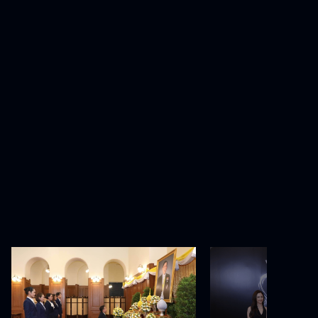
ช่อง 3 ถวายพระพรชัยมงคล เทิดพระ
ช่อง 3 เสิร์ฟ 5 นักแ