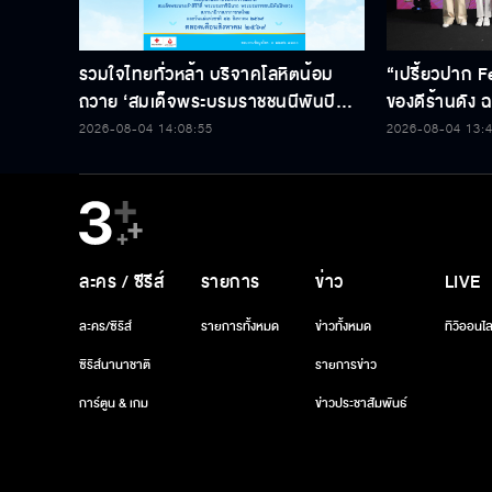
ถวาย ‘สมเด็จพระบรมราชชนนีพันปี
ของดีร้านดัง ฉล
หลวง’ พร้อมรับตราไปรษณียากรที่
2026-08-04 14:08:55
2026-08-04 13:
ระลึก 80 พรรษาฯ อันทรงคุณค่า
ละคร / ซีรีส์
รายการ
ข่าว
LIVE
ละคร/ซีรีส์
รายการทั้งหมด
ข่าวทั้งหมด
ทีวีออนไล
ซีรีส์นานาชาติ
รายการข่าว
การ์ตูน & เกม
ข่าวประชาสัมพันธ์