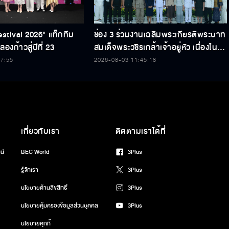
องก้าวสู่ปีที่ 23
สมเด็จพระวชิรเกล้าเจ้าอยู่หัว เนื่องใน
โอกาสวันเฉลิมพระชนมพรรษา 74
47:55
2026-08-03 11:45:18
พรรษา
เกี่ยวกับเรา
ติดตามเราได้ที่
น์
BEC World
3Plus
รู้จักเรา
3Plus
นโยบายด้านลิขสิทธิ์
3Plus
นโยบายคุ้มครองข้อมูลส่วนบุคคล
3Plus
นโยบายคุกกี้
ข้อกำหนด/เงื่อนไข
ศูนย์ช่วยเหลือ