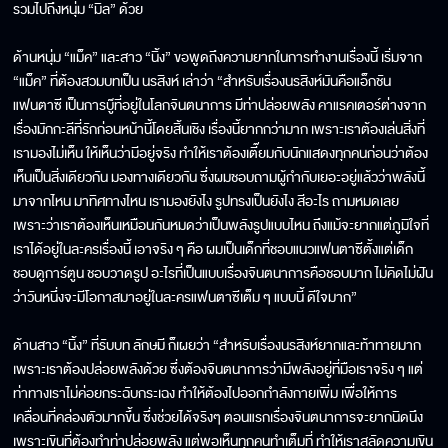
รวมไปถึงหนุ่ม “มิล” ด้วย
ด้านหนุ่ม “แม็ค” และสาว “นิ้ง” ขอพูดถึงความยากในการทำงานเรื่องนี้ เริ่มจาก
“แม็ค” ที่ต้องสวมบทเป็น นรสิงห์ เล่าว่า “สำหรับเรื่องนรสิงห์มันคือแอ็กชัน
แฟนตาซี เป็นการบู๊ที่อยู่ในโลกจินตนาการ มีท่าปล่อยพลัง คาแรคเตอร์ต่างจาก
เรื่องมักกะลีที่รักก่อนหน้านี้โดยสิ้นเชิง เรื่องนี้ยากกว่ามาก เพราะเราต้องเล่นสิ่งที่
เรามองไม่เห็น ให้เห็นว่ามีอยู่จริง ทำให้เราต้องเตี๊ยมกับนักแสดงทุกคนก่อนว่าต้อง
เห็นเป็นสิ่งเดียวกัน มองทางเดียวกัน ซึ่งผมชอบถามผู้กำกับเยอะอยู่แล้วว่าพลังนี้
มาจากไหน มาทิศทางไหน เรามองยังไง รูปทรงเป็นยังไง สีอะไร ถามหมดเลย
เพราะว่าเราต้องเห็นเหมือนกันหมดว่าเป็นพลังรูปแบบไหน ถึงแม้จะยากแต่ภูมิใจที่
เราได้อยู่ในละครเรื่องนี้ เอาจริง ๆ คือ ผมเป็นเด็กที่ชอบแนวแฟนตาซีตั้งแต่เด็ก
ชอบดูการ์ตูน ชอบวาดรูป อะไรที่เป็นแบบเรื่องจินตนาการคือชอบมาก ไม่คิดไม่ฝัน
ว่าวันหนึ่งจะมีโอกาสมาอยู่ในละครแฟนตาซีเต็ม ๆ แบบนี้ ดีใจมาก”
ด้านสาว “นิ้ง” ที่รับบท ลักษมี ก็เผยว่า “สำหรับเรื่องนรสิงห์ยากและท้าทายมาก
เพราะเราต้องปล่อยพลังด้วย ซึ่งต้องจินตนาการว่ามีพลังอยู่ที่มือเราจริง ๆ แต่
ท่าทางเราไม่ค่อยกระฉับกระเฉง ทำให้ต้องไปออกกำลังกายเพิ่ม เพื่อให้การ
เคลื่อนที่คล่องตัวมากขึ้น ซึ่งช่วยได้จริงๆ ตอนแรกเรื่องจินตนาการจะยากนิดนึง
เพราะเขินที่ต้องทำท่าปล่อยพลัง แต่พอเห็นทุกคนทำเต็มที่ ทำให้เราสลัดความเขิน