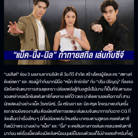
“นรสิงห์” ช่อง 3 ผลงานจากบริษัท ดี วัน ทีวี จำกัด สร้างโดยผู้จัดละคร “สตางค์
ดิษย์ลดา” และ สองผู้กำกับมากฝีมือ “หมึก จักร์กริช” กับ “ปริน ปริญญ์” ที่ลงจอ
เปิดโลกจินตนาการสวมชุดเกราะปล่อยพลังสู้กับอสูรไปไม่นาน ก็เป็นที่จับตามอง
ของเหล่าคอแอ็กชันแฟนตาซีทั้งหลาย แต่ที่ว้าวและน่าติดตามเลยคือการที่ สาม
นักแสดงนำอย่าง แม็ค วีรคณิศร์, นิ้ง ศรัณยา และ มิล ศรุต โคจรมาพบกันครั้ง
แรก แถมยังเจองานหิน ต้องงัดสกิลการแสดง เล่นแบบจินตนาการกับฉาก CG ที่
จัดเต็มกว่าเรื่องไหน ๆ มีทั้งปล่อยพลัง โหนสลิง มาครบตามสูตรละครแฟนตาซี
ถึงแม้ว่าพระนางอย่าง “แม็ค” และ “นิ้ง” จะเคยชิมลางการเล่นละครแนวแฟนตาซี
มาก่อน แต่เรื่องนี้พอต้องมีพลังเหนือมนุษย์เป็นของตัวเองก็ไม่ง่ายเลยสำหรับทั้งคู่