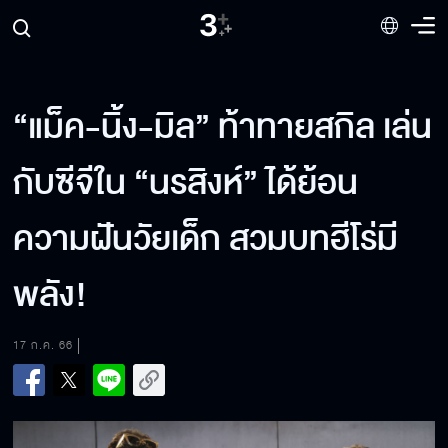
“แม็ค-นิ้ง-มิล” ท้าทายสกิล เล่น
กับซีจีใน “นรสิงห์” ได้ย้อน
ความฝันวัยเด็ก สวมบทฮีโร่มี
พลัง!
17 ก.ค. 66