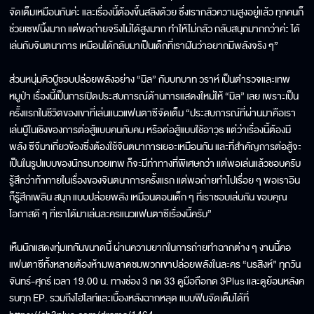
จัดเต็มเหมือนกันค่ะ และเรื่องนี้ต้องขึ้นสลิงด้วย ซึ่งเรากลัวความสูงอยู่แล้ว ทุกคนก็
ช่วยเซฟนิ้งมาก แต่พอถ่ายจริงไม่ได้สูงมาก ทำให้ไม่กลัว กลับสนุกมากกว่าค่ะ ได้
เล่นกับจินตนาการ เหมือนได้กลับมาเป็นเด็กที่เราฝันว่าอยากมีพลังจริง ๆ”
ส่วนหนุ่มคิวบู๊ชอบปล่อยพลังอย่าง “มิล” กับบทบาท วราห์ เป็นตำรวจและเทพ
หมูป่า เรื่องนี้เป็นการเปิดประสบการณ์ด้านการแสดงใหม่ให้ “มิล” เลย เพราะเป็น
ครั้งแรกในชีวิตของเขาที่เล่นแนวแฟนตาซีจัดเต็ม “ประสบการณ์ที่ผ่านมาคือเรา
เล่นบู๊ในเชิงของการต่อสู้แบบคนกับคน หรือต่อสู้แบบใช้อาวุธ แต่ว่าเรื่องนี้ต้องมี
พลัง ซีจีมาเกี่ยวข้องซึ่งต้องใช้จินตนาการเยอะเหมือนกัน และที่สำคัญการต่อสู้จะ
เป็นในรูปแบบของนักรบทวยเทพ ก็จะมีท่าทางที่พิเศษกว่า แต่พอเล่นแล้วชอบครับ
รู้สึกว่าท้าทายในเรื่องของจินตนาการครั้งแรก แต่พอถ่ายทำไปเรื่อย ๆ พอเราอิน
ก็รู้สึกเพลิน สนุก แบบปล่อยพลัง เหมือนตอนเด็ก ๆ ที่เราชอบเล่นกัน ขอบคุณ
โอกาสดี ๆ ที่เราได้มาเล่นละครแนวแฟนตาซีเรื่องนี้ครับ”
เห็นนักแสดงทุ่มเทกันขนาดนี้ ผ่านความยากในการถ่ายทำฉากต่าง ๆ งานนี้คอ
แฟนตาซีทั้งหลายต้องห้ามพลาดชมพวกเขาปล่อยพลังในละคร “นรสิงห์” ทุกวัน
จันทร์-ศุกร์ เวลา 19.00 น. ทางช่อง 3 กด 33 ดูมือถือกด 3Plus และดูย้อนหลังค
รบทุก EP. รวมถึงไฮไลท์และเบื้องหลังฉากหลุด แบบฟินจัดเต็มได้ที่