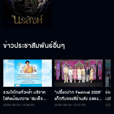
ข่าวประชาสัมพันธ์อื่นๆ
รวมใจไทยทั่วหล้า บริจาค
“เปรี้ยวปาก Festival 2026"
ช่อง
โลหิตน้อมถวาย ‘สมเด็จ
แท็กทีมของดีร้านดัง ฉลอง
เฉลิ
พระบรมราชชนนีพันปีหลวง’
ก้าวสู่ปีที่ 23
สมเด็
2026-08-04 14:08:55
2026-08-04 13:47:55
2026-
พร้อมรับตราไปรษณียากรที่
เนื่