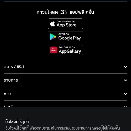
ระลึก 80 พรรษาฯ อันทรง
พระ
คุณค่า
ดาวน์โหลด
แอปพลิเคชั่น
ละคร / ซีรีส์
ละคร/ซีรีส์
รายการ
ซีรีส์นานาชาติ
รายการทั้งหมด
ข่าว
การ์ตูน & เกม
ข่าวทั้งหมด
LIVE
รายการข่าว
ทีวีออนไลน์
เกี่ยวกับเรา
เว็บไซต์นี้ใช้คุกกี้
ข่าวประชาสัมพันธ์
เว็บไซต์นี้ใช้คุกกี้เพื่อวัตถุประสงค์ในการปรับปรุงประสบการณ์ของผู้ใช้ให้ดียิ่งขึ้น
BEC World