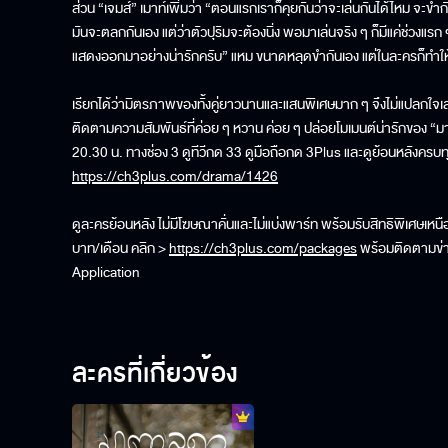
ส่วน “เจมส์” เมาท์เพิ่มว่า “ตอนแรกเราก็คุยกันว่าจะเล่นกันได้ไหม จะขำก
มันจะตลกกันเอง แต่ว่าตัวปุริมจะต้องนิ่ง พอมาเล่นจริง ๆ ก็มีแค่ช่วงแรก ๆ
แสดงออกมาอย่างน่ารักครับ” แหม ขนาดหลุดขำกันเอง แต่ในละครก็ทำให
เรียกได้ว่ามิตรภาพของทั้งคู่ยาวนานและแสนพิเศษมาก ๆ จึงไม่แปลกใจเลย
ติดตามความสัมพันธ์ที่ค่อย ๆ หวาน ค่อย ๆ ปล่อยโมเมนต์น่ารักของ “ม
20.30 น. ทางช่อง 3 ดูทีวีกด 33 ดูมือถือกด 3Plus และดูย้อนหลังครบทุ
https://ch3plus.com/drama/1426
ดูละครย้อนหลัง ไม่มีโฆษณาคั่นและไม่แบ่งพาร์ท พร้อมรับสิทธิพิเศษเห
บาท/เดือน คลิก >
https://ch3plus.com/packages
พร้อมติดตามข่า
Application
ละครที่เกี่ยวข้อง