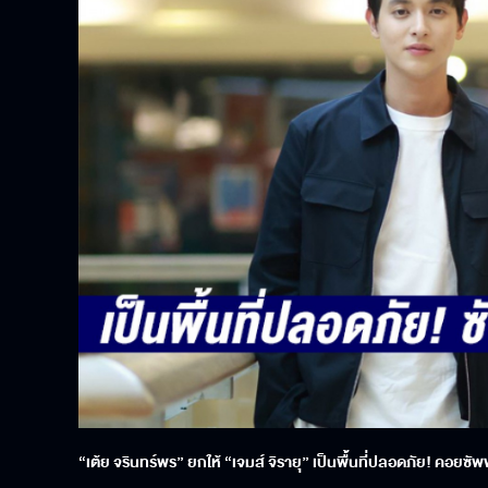
“เต้ย จรินทร์พร” ยกให้ “เจมส์ จิรายุ” เป็นพื้นที่ปลอดภัย! คอยซ