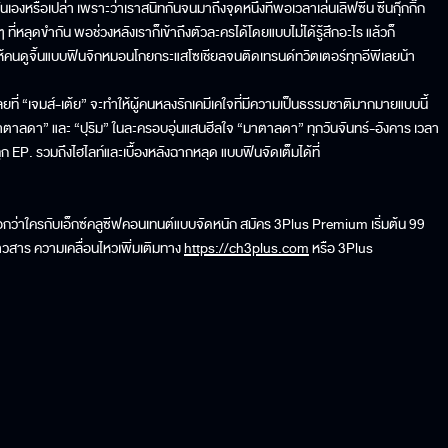
ันเองหรือเปล่า เพราะว่าเราสนิทกันจนมาถึงจุดหนึ่งที่พอเวลาเล่นเลิฟซีน ซีนกุ๊กกิ๊ก
 ที่หลุดขำกัน พอช่วงหลังเราก็เข้าถึงตัวละครได้โดยแบบไม่ได้รู้สึกอะไร แล้วก็
้คนดูจิ้นแบบฟินจิกหมอนโกยกระแสโซเชียลจนติดเทรนด์ทวิตเตอร์ทุกอีพีเลยน้า
ที่ “เจมส์-เต้ย” จะทำให้ผู้คนหลงรักเคมีเคใจที่มีความเป็นธรรมชาติมากมายแบบนี้
าตาลดา” และ “ปุริม” ในละครอบอุ่นแสนฮีลใจ “มาตาลดา” ทุกวันจันทร์-อังคาร เวลา
ก EP. รวมถึงไฮไลท์และเบื้องหลังฉากหลุด แบบฟินจัดเต็มได้ที่
นือกว่าใครกับเอ็กซ์คลูซีฟคอนเทนต์แบบจัดหนัก สมัคร 3Plus Premium เริ่มต้น 99
วสาร ความเคลื่อนไหวเพิ่มเติมทาง
https://ch3plus.com
หรือ 3Plus