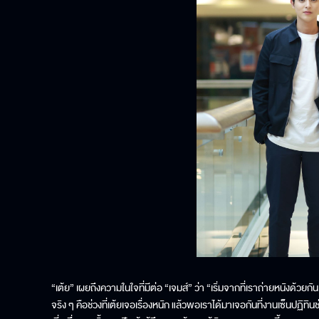
“เต้ย” เผยถึงความในใจที่มีต่อ “เจมส์” ว่า “เริ่มจากที่เราถ่ายหนังด้วยกัน 
จริง ๆ คือช่วงที่เต้ยเจอเรื่องหนัก แล้วพอเราได้มาเจอกันที่งานเซ็นปฏิทิน