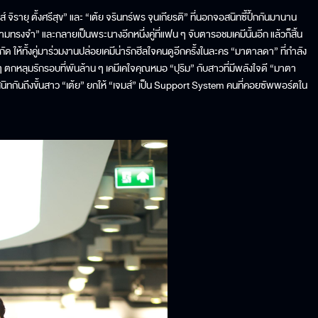
จมส์ จิรายุ ตั้งศรีสุข” และ “เต้ย จรินทร์พร จุนเกียรติ” ที่นอกจอสนิทซี้ปึ้กกันมานาน
ามทรงจำ” และกลายเป็นพระนางอีกหนึ่งคู่ที่แฟน ๆ จับตารอชมเคมีนั้นอีก แล้วก็สิ้น
กัด ให้ทั้งคู่มาร่วมงานปล่อยเคมีน่ารักฮีลใจคนดูอีกครั้งในละคร “มาตาลดา” ที่กำลัง
น ๆ ตกหลุมรักรอบที่พันล้าน ๆ เคมีเคใจคุณหมอ “ปุริม” กับสาวที่มีพลังใจดี “มาตา
ู่สนิทกันถึงขั้นสาว “เต้ย” ยกให้ “เจมส์” เป็น Support System คนที่คอยซัพพอร์ตใน