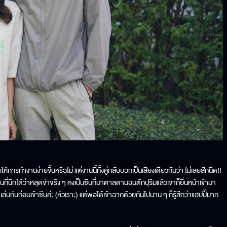
ห้การทำงานง่ายขึ้นหรือไม่ แต่งานนี้ทั้งคู่กลับบอกเป็นเสียงเดียวกันว่า ไม่เลยสักนิด!!
้าซีนที่นึกได้ว่าหลุดขำจริง ๆ คงเป็นซีนที่มาตาลดานอนตักปุริมแล้วเขาก็ยื่นหน้าเข้ามา
เล่นกันก่อนเข้าซีนค่ะ (หัวเราะ) แต่พอได้เข้าฉากด้วยกันไปนาน ๆ ก็รู้สึกว่าแฮปปี้มาก