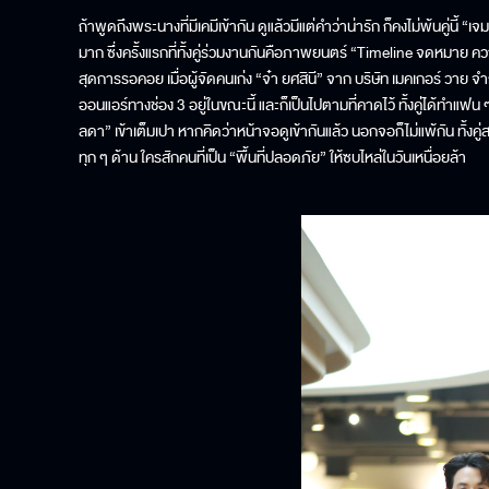
ถ้าพูดถึงพระนางที่มีเคมีเข้ากัน ดูแล้วมีแต่คำว่าน่ารัก ก็คงไม่พ้นคู่นี้ “เ
มาก ซึ่งครั้งแรกที่ทั้งคู่ร่วมงานกันคือภาพยนตร์ “Timeline จดหมาย คว
สุดการรอคอย เมื่อผู้จัดคนเก่ง “จ๋า ยศสินี” จาก บริษัท เมคเกอร์ วาย จำ
ออนแอร์ทางช่อง 3 อยู่ในขณะนี้ และก็เป็นไปตามที่คาดไว้ ทั้งคู่ได้ทำแฟ
ลดา” เข้าเต็มเปา หากคิดว่าหน้าจอดูเข้ากันแล้ว นอกจอก็ไม่แพ้กัน ทั้งค
ทุก ๆ ด้าน ใครสักคนที่เป็น “พื้นที่ปลอดภัย” ให้ซบไหล่ในวันเหนื่อยล้า