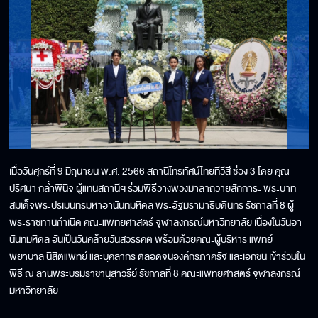
เมื่อวันศุกร์ที่ 9 มิถุนายน พ.ศ. 2566 สถานีโทรทัศน์ไทยทีวีสี ช่อง 3 โดย คุณ
ปริศนา กล่ำพินิจ ผู้แทนสถานีฯ ร่วมพิธีวางพวงมาลาถวายสักการะ พระบาท
สมเด็จพระปรเมนทรมหาอานันทมหิดล พระอัฐมรามาธิบดินทร รัชกาลที่ 8 ผู้
พระราชทานกำเนิด คณะแพทยศาสตร์ จุฬาลงกรณ์มหาวิทยาลัย เนื่องในวันอา
นันทมหิดล อันเป็นวันคล้ายวันสวรรคต พร้อมด้วยคณะผู้บริหาร แพทย์
พยาบาล นิสิตแพทย์ และบุคลากร ตลอดจนองค์กรภาครัฐ และเอกชน เข้าร่วมใน
พิธี ณ ลานพระบรมราชานุสาวรีย์ รัชกาลที่ 8 คณะแพทยศาสตร์ จุฬาลงกรณ์
มหาวิทยาลัย