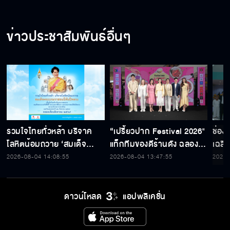
ข่าวประชาสัมพันธ์อื่นๆ
รวมใจไทยทั่วหล้า บริจาค
“เปรี้ยวปาก Festival 2026"
ช่อง
โลหิตน้อมถวาย ‘สมเด็จ
แท็กทีมของดีร้านดัง ฉลอง
เฉลิ
พระบรมราชชนนีพันปีหลวง’
ก้าวสู่ปีที่ 23
สมเด็
2026-08-04 14:08:55
2026-08-04 13:47:55
2026-
พร้อมรับตราไปรษณียากรที่
เนื่
ระลึก 80 พรรษาฯ อันทรง
พระ
คุณค่า
ดาวน์โหลด
แอปพลิเคชั่น