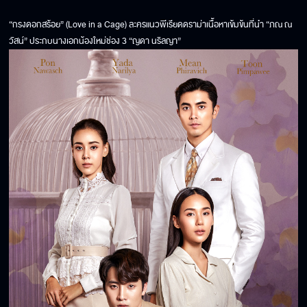
“กรงดอกสร้อย” (Love in a Cage) ละครแนวพีเรียดดราม่าเนื้อหาเข้มข้นที่นำ “ภณ ณ
วัสน์” ประกบนางเอกน้องใหม่ช่อง 3 “ญดา นริลญา”