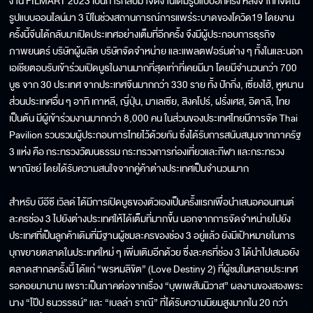
งาน FILMART 2023 เป็นการกลับมาจัดงานเต็มรูปแบบอีกครั้ง หลังจากที่จัดใน
รูปแบบออนไลน์มา 3 ปีในช่วงสถานการณ์การแพร่ระบาดของโควิด19 โดยงาน
ครั้งนี้จีนได้กลับมาเปิดประเทศอย่างเต็มที่อีกครั้ง จึงมีผู้ประกอบการธุรกิจ
ภาพยนตร์ บริษัทผู้ผลิต บริษัทจัดจำหน่าย และแพลตฟอร์มต่าง ๆ ทั้งในและนอก
เอเชียตอบรับเข้าร่วมเปิดบูธในงานมากที่สุดเท่าที่เคยมีมา โดยมีจำนวนกว่า 700
บูธ จาก 30 ประเทศ จากประเทศจีนมากกว่า 330 ราย ทั้ง ปักกิ่ง, เซี่ยงไฮ้, หูหนาน
ส่วนประเทศอื่น ๆ อาทิ เกาหลี, ญี่ปุ่น, มาเลเซีย, สิงคโปร์, ฝรั่งเศส, อิตาลี, ไทย
เป็นต้น มีผู้เข้าร่วมงานมากกว่า 8,000 คน ในส่วนของประเทศไทยมีการจัด Thai
Pavilion รวบรวมผู้ประกอบการไทยไว้ด้วยกัน ซึ่งได้รับการสนับสนุนจากภาครัฐ
3 แห่ง คือ กระทรวงวัฒนธรรม กระทรวงการท่องเที่ยวและกีฬา และกระทรวง
พาณิชย์ โดยได้รับความสนใจจากคู่ค้าต่างประเทศเป็นจำนวนมาก
สำหรับ บีอีซี เวิลด์ ได้มีการเปิดบูธของตัวเองเป็นครั้งแรกเพื่อนำเสนอคอนเทนต์
ละครช่อง 3 ไปยังต่างประเทศให้ได้เต็มที่มากขึ้น นอกจากการจัดจำหน่ายไปยัง
ประเทศที่เป็นลูกค้าเดิมที่มีฐานผู้ชมละครของช่อง 3 อยู่แล้ว ยังมีเป้าหมายในการ
บุกขยายตลาดในประเทศใหม่ ๆ เพิ่มเติมอีกด้วย ซึ่งละครที่ช่อง 3 ได้นำไปเสนอยัง
ตลาดสากลครั้งนี้ ได้แก่ “พรหมลิขิต” (Love Destiny 2) ที่ผู้ชมในหลายประเทศ
รอคอยมานาน เพราะเป็นภาคต่อจากเรื่อง “บุพเพสันนิวาส” ผลงานของสองพระ
นาง “โป๊ป ธนวรรธน์” และ “เบลล่า ราณี” ที่ได้รับความนิยมสูงมากใน 20 กว่า