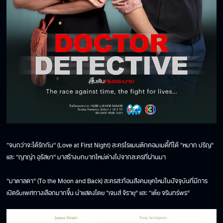
“จนกว่าจะได้รักกัน” (Love at First Night) ละครโรแมนติกคอมเมดี้ที่ได้ “หมาก ปริญ”
และ “ญาญ่า อุรัสยา” มาสร้างบทบาทใหม่ต่างไปจากละครที่ผ่านมา
“มาตาลดา” (To the Moon and Back) ละครสะท้อนสังคมยุคใหม่ในปัจจุบันที่มีการ
เปิดรับเพศทางเลือกมากขึ้น นำแสดงโดย “เจมส์ จิรายุ” และ “เต้ย จรินทร์พร”