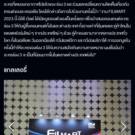
ละครที่เคยออกอากาศไปแล้วของ ช่อง 3 และร่วมแลกเปลี่ยนความคิดเห็นเกี่ยวกับ
เทรนด์ของละครเอเชีย โดยได้กล่าวถึงการไปร่วมงานครั้งนี้ว่า “งาน FILMART
2023 นี้ บีอีซี เวิลด์ ได้เปิดบูธของตัวเองเป็นครั้งแรก เพื่อนำเสนอคอนเทนต์ละคร
ช่อง 3 ให้กับผู้ซื้อคอนเทนต์ทั้งในและต่างประเทศ ทั้งรายเก่าที่คุ้นเคยและคู่ค้าใหม่ใน
แพลตฟอร์มใหม่ ๆ จากประเทศใหม่ ๆ ด้วย คู่ค้าของเรามาจากหลายประเทศทั่ว
โลก ทั้งในเอเชียตะวันออกเฉียงใต้ ทวีปแอฟริกา และทวีปอเมริกาใต้ การออกบูธใน
ครั้งนี้ทำให้ละครของช่อง 3 ได้รับความสนใจเกินความคาดหมาย ผมเชื่อมั่นว่า
ละครช่อง 3 จะเป็นที่นิยมมากขึ้นในตลาดต่างประเทศต่อไป”
แกลเลอรี่