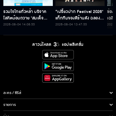
รวมใจไทยทั่วหล้า บริจาค
“เปรี้ยวปาก Festival 2026"
ช่อง
โลหิตน้อมถวาย ‘สมเด็จ
แท็กทีมของดีร้านดัง ฉลอง
เฉลิ
พระบรมราชชนนีพันปีหลวง’
ก้าวสู่ปีที่ 23
สมเด็
2026-08-04 14:08:55
2026-08-04 13:47:55
2026-
พร้อมรับตราไปรษณียากรที่
เนื่
ระลึก 80 พรรษาฯ อันทรง
พระ
คุณค่า
ดาวน์โหลด
แอปพลิเคชั่น
ละคร / ซีรีส์
ละคร/ซีรีส์
รายการ
ซีรีส์นานาชาติ
รายการทั้งหมด
ข่าว
การ์ตูน & เกม
ข่าวทั้งหมด