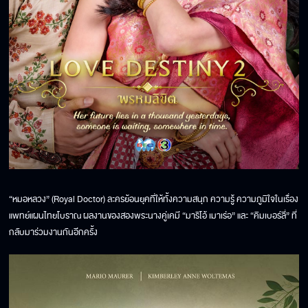
“หมอหลวง” (Royal Doctor) ละครย้อนยุคที่ให้ทั้งความสนุก ความรู้ ความภูมิใจในเรื่อง
แพทย์แผนไทยโบราณ ผลงานของสองพระนางคู่เคมี “มาริโอ้ เมาเร่อ” และ “คิมเบอร์ลี่” ที่
กลับมาร่วมงานกันอีกครั้ง