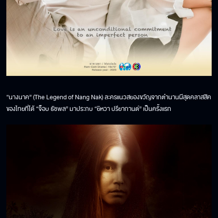
“นางนาค” (The Legend of Nang Nak) ละครแนวสยองขวัญจากตำนานผีสุดคลาสสิค
ของไทยที่ได้ “จ็อบ ธัชพล” มาประกบ “ยิหวา ปรียากานต์” เป็นครั้งแรก