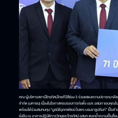
คณะผู้บริหารสถานีโทรทัศน์ไทยทีวีสีช่อง 3 ร่วมแสดงความปรารถนาดี
จำกัด (มหาชน) เนื่องในโอกาสครบรอบการก่อตั้ง บมจ.อสมท ขอบคุณในควา
พร้อมได้ร่วมสมทบทุน “มูลนิธิอุทกพัฒน์ ในพระบรมราชูปถัมภ์” เป็น
ยั่งยืน ณ อาคารปฏิบัติการวิทยุและโทรทัศน์ อสมท ตอกย้ำความเป็นสื