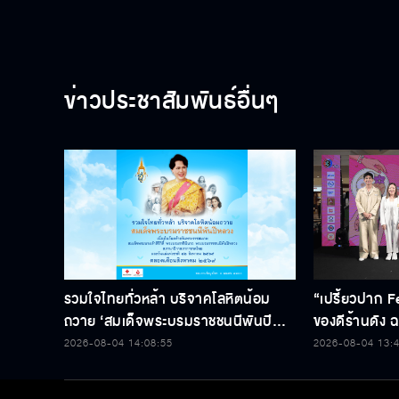
ข่าวประชาสัมพันธ์อื่นๆ
รวมใจไทยทั่วหล้า บริจาคโลหิตน้อม
“เปรี้ยวปาก F
ถวาย ‘สมเด็จพระบรมราชชนนีพันปี
ของดีร้านดัง ฉล
หลวง’ พร้อมรับตราไปรษณียากรที่
2026-08-04 14:08:55
2026-08-04 13:
ระลึก 80 พรรษาฯ อันทรงคุณค่า