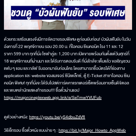
ด้วยกระแสร้อนแรงจึงมีการจัดฉายรอบพิเศษ ดูก่อนยับก่อน! บัวผันฟันยับ ในวัน
อังคารที่ 22 พฤศจิกายน รอบ 20.00 น. ที่ไอคอน ซีเนคอนิค โรง 11 และ 12
ราคา 599 บาท ทุกที่นั่ง โซฟาคู่ละ 1,200 บาท เปิดขายพร้อมกันตั้งแต่วันศุกร์ที่
18 พฤศจิกายนที่ผ่านมา และได้รับการตอบรับดี ที่นั่งใกล้จะเต็มแล้ว ขอเชิญชวน
แฟน ๆ แอน และกลัฟ รีบออกมายับก่อนใคร โดยสามารถซื้อบัตรได้ที่ช่องทาง
application และ website ของเมเจอร์ ซีนีเพล็กซ์, ตู้ E-Ticket สาขาไอคอน ซีเน
คอนิค พิเศษ! ทุกที่นั่งจะได้รับโปสต์การ์ดคาแรกเตอร์เซ็ตพร้อมลายเซ็นดิจิตอล
และพบเหล่านักแสดงท้ายรอบ!!! ซื้อตั๋วผ่านแอป
https://majorcineplexweb.app.link/e/SeTmwYVUFub
ดูตัวอย่างหนัง:
https://youtu.be/yS4dbuZdVfI
วิธีเช็กรอบ ซื้อตั๋วหนัง แบบง่าย ๆ :
https://bit.ly/Major_Howto_AppWeb