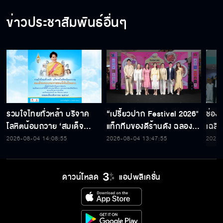
ข่าวประชาสัมพันธ์อื่นๆ
รวมใจไทยทั่วหล้า บริจาค
“เปรี้ยวปาก Festival 2026"
ช่อง
โลหิตน้อมถวาย ‘สมเด็จ
แท็กทีมของดีร้านดัง ฉลอง
เฉลิ
พระบรมราชชนนีพันปีหลวง’
ก้าวสู่ปีที่ 23
สมเด็
2026-08-04 14:08:55
2026-08-04 13:47:55
2026-
พร้อมรับตราไปรษณียากรที่
เนื่
ระลึก 80 พรรษาฯ อันทรง
พระ
คุณค่า
ดาวน์โหลด
แอปพลิเคชั่น