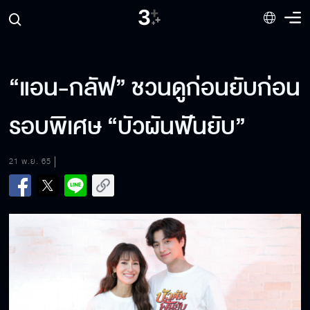
“แอน-กลัฟ” ชวนดูก่อนยับก่อน
รอบพิเศษ “บัวผันฟันยับ”
21 พ.ย. 65