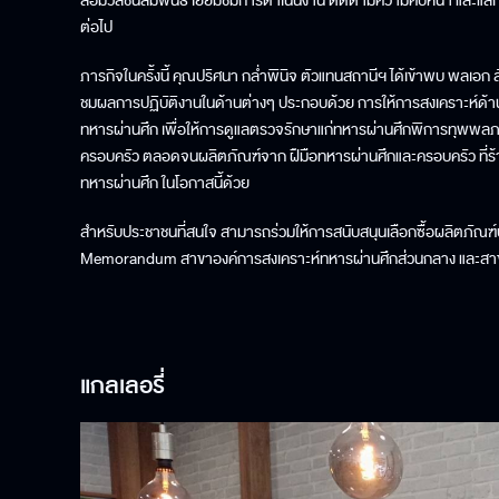
สื่อมวลชนสัมพันธ์ เยี่ยมชมการดำเนินงาน ติดตามความคืบหน้า และแล
ต่อไป
ภารกิจในครั้งนี้ คุณปริศนา กล่ำพินิจ ตัวแทนสถานีฯ ได้เข้าพบ พลเอ
ชมผลการปฏิบัติงานในด้านต่างๆ ประกอบด้วย การให้การสงเคราะห์ด้า
ทหารผ่านศึก เพื่อให้การดูแลตรวจรักษาแก่ทหารผ่านศึกพิการทุพพลภาพ
ครอบครัว ตลอดจนผลิตภัณฑ์จาก ฝืมือทหารผ่านศึกและครอบครัว ที่
ทหารผ่านศึก ในโอกาสนี้ด้วย
สำหรับประชาชนที่สนใจ สามารถร่วมให้การสนับสนุนเลือกซื้อผลิตภัณฑ
Memorandum สาขาองค์การสงเคราะห์ทหารผ่านศึกส่วนกลาง และส
แกลเลอรี่