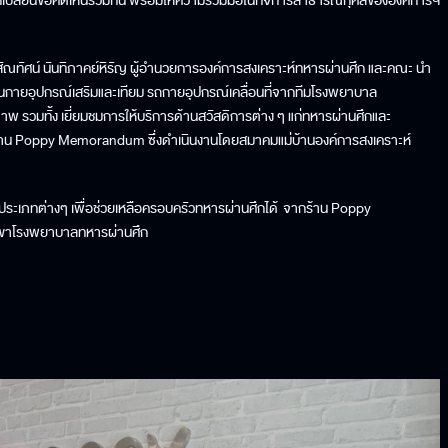
กเปลี่ยนข้อคิดเห็นร่วมกัน พร้อมให้ความร่วมมือในกิจการสาธารณกุศลขององค์การฯ
ก สัณทัศน์ นันทิภาคย์หิรัญ ผู้อำนวยการองค์การสงเคราะห์ทหารผ่านศึก และคณะ นำ
นกายอุปกรณ์เสริมและเทียม รถกายอุปกรณ์เคลื่อนที่จากทีมโรงพยาบาล
 รวมทั้ง เยี่ยมชมการให้บริการด้านสวัสดิการต่าง ๆ แก่ทหารผ่านศึกและ
ร้าน Poppy Memorandum ซึ่งดำเนินงานโดยสมาคมแม่บ้านองค์การสงเคราะห์
์ประเภทต่างๆ เพื่อช่วยเหลือครอบครัวทหารผ่านศึกได้ จากร้าน Poppy
าขาโรงพยาบาลทหารผ่านศึก