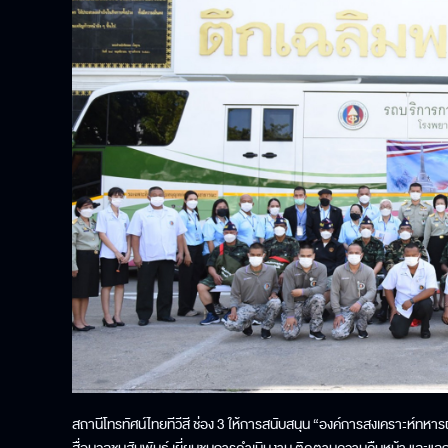
สถานีโทรทัศน์ไทยทีวีสี ช่อง 3 ให้การสนับสนุน “องค์การสงเคราะห์ทหารผ