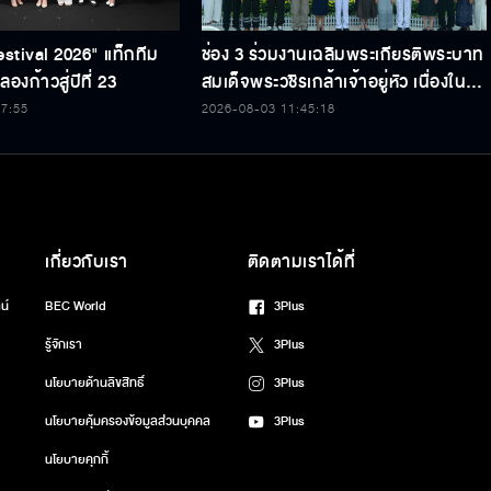
estival 2026" แท็กทีม
ช่อง 3 ร่วมงานเฉลิมพระเกียรติพระบาท
องก้าวสู่ปีที่ 23
สมเด็จพระวชิรเกล้าเจ้าอยู่หัว เนื่องใน
โอกาสวันเฉลิมพระชนมพรรษา 74
47:55
2026-08-03 11:45:18
พรรษา
เกี่ยวกับเรา
ติดตามเราได้ที่
น์
BEC World
3Plus
รู้จักเรา
3Plus
นโยบายด้านลิขสิทธิ์
3Plus
นโยบายคุ้มครองข้อมูลส่วนบุคคล
3Plus
นโยบายคุกกี้