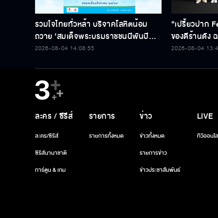
รวมใจไทยทั่วหล้า บริจาคโลหิตน้อม
“เปรี้ยวปาก F
ถวาย ‘สมเด็จพระบรมราชชนนีพันปี
ของดีร้านดัง ฉล
หลวง’ พร้อมรับตราไปรษณียากรที่
2026-08-04 14:08:55
2026-08-04 13:
ระลึก 80 พรรษาฯ อันทรงคุณค่า
ละคร / ซีรีส์
รายการ
ข่าว
LIVE
ละคร/ซีรีส์
รายการทั้งหมด
ข่าวทั้งหมด
ทีวีออนไล
ซีรีส์นานาชาติ
รายการข่าว
การ์ตูน & เกม
ข่าวประชาสัมพันธ์