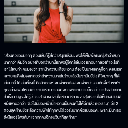
“ส่วนตัวชอบมากๆ ตอนเล่นก็รู้สึกว่าสนุกแล้วนะ พอได้เห็นฟีดแบครู้สึกว่าสนุก
มากกว่าเดิมอีก อย่างที่บอกว่าบทนี้เราขอผู้ใหญ่เล่นเอง เราอยากลองทำอะไรที่
เราไม่เคยทำ คนมองว่าเราหน้าหวาน เสียงหวาน ต้องเป็นนางเอกดูซื่อๆ ตอนแรก
หลายคนคิดไม่ออกเลยว่าถ้าหวานมาเล่นร้ายแล้วมันจะเป็นยังไง ดีใจมากๆ ที่ได้
เล่นบทนี้ ได้เล่นเรื่องนี้ คือถ้าเราจะโดนด่าเราต้องโดนด่าอย่างสมศักดิ์ศรี เราทำ
ทุกอย่างเพื่อให้คนด่าเรานี่แหละ ถ้าคนติดภาพความร้ายก็ถือว่าเราประสบความ
สำเร็จ คนดูจะได้รู้ว่าเราสามารถเล่นได้หลากหลาย ล่าสุดหวานไปเห็นคอมเมนต์
หนึ่งเขาบอกว่า ‘ต่อไปนี้มองหน้าน้ำหวานเป็นคนดีไม่ได้อีกแล้ว (หัวเราะ)’ อีก 2
ตอนสุดท้ายยังเหลือความพีคให้ทุกคนได้วอร์มปากต่อแน่นอนค่ะ เพราะมีนาเธอ
ยังมีเซอร์ไพรส์มาแจกทุกคนอีกจนวินาทีสุดท้าย”