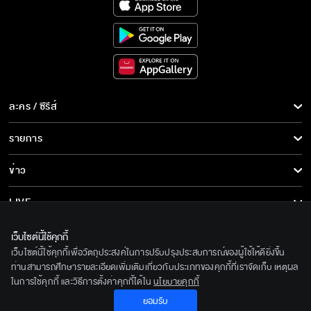
ละคร / ซีรีส์
ละคร/ซีรีส์
รายการ
ซีรีส์นานาชาติ
รายการทั้งหมด
ข่าว
การ์ตูน & เกม
ข่าวทั้งหมด
LIVE
รายการข่าว
ทีวีออนไลน์
เกี่ยวกับเรา
เว็บไซต์นี้ใช้คุกกี้
ข่าวประชาสัมพันธ์
เว็บไซต์นี้ใช้คุกกี้เพื่อวัตถุประสงค์ในการปรับปรุงประสบการณ์ของผู้ใช้ให้ดียิ่งขึ้น
BEC World
ติดตามเราได้ที่
ท่านสามารถศึกษารายละเอียดเพิ่มเติมเกี่ยวกับประเภทของคุกกี้ที่เราจัดเก็บ เหตุผล
ในการใช้คุกกี้ และวิธีการตั้งค่าคุกกี้ได้ใน
นโยบายคุกกี้
รู้จักเรา
© 2020 Bangkok Entertainment Co.,Ltd. All Rights Reserved.
ยอมรับ