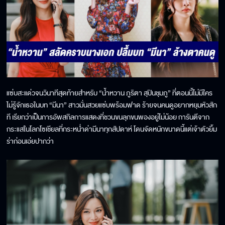
แซ่บสะแด่วจนวินาทีสุดท้ายสำหรับ “น้ำหวาน ภูริตา สุปินชุมภู” ที่ตอนนี้ไม่มีใคร
ไม่รู้จักเธอในบท “มีนา” สาวมั่นสวยแซ่บพร้อมฟาด ร้ายจนคนดูอยากหยุมหัวสัก
ที เรียกว่าเป็นการอัพสกิลการแสดงที่ชวนขนลุกขนพองอยู่ไม่น้อย การันตีจาก
กระแสในโลกโซเชียลที่กระหน่ำด่ามีนาทุกสัปดาห์ โดนจัดหนักขนาดนี้แต่เจ้าตัวยิ้ม
ร่าก่อนเอ่ยปากว่า