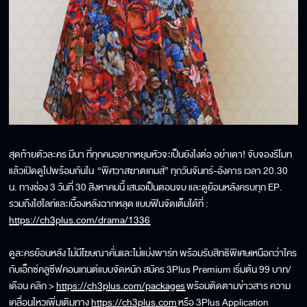
สุดท้ายตัวละคร มีนา ที่ทุกคนอยากหยุมหัวจะเป็นยังไงต่อ อย่าเดา! จับจองรีโมท
แล้วเปิดดูไปพร้อมกันใน “พิศวาสฆาตเกมส์” ทุกวันจันทร์-อังคาร เวลา 20.30
น. ทางช่อง 3 วันที่ 30 สิงหาคมนี้ เสนอเป็นตอนจบ และดูย้อนหลังครบทุก EP.
รวมถึงไฮไลท์และเบื้องหลังฉากหลุด แบบฟินจัดเต็มได้ที่ :
https://ch3plus.com/drama/1336
ดูละครย้อนหลัง ไม่มีโฆษณาคั่นและไม่แบ่งพาร์ท พร้อมรับสิทธิพิเศษเหนือกว่าใคร
กับเอ็กซ์คลูซีฟคอนเทนต์แบบจัดหนัก สมัคร 3Plus Premium เริ่มต้น 99 บาท/
เดือน คลิก >
https://ch3plus.com/packages
พร้อมติดตามข่าวสาร ความ
เคลื่อนไหวเพิ่มเติมทาง
https://ch3plus.com
หรือ 3Plus Application