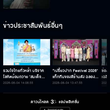
ข่าวประชาสัมพันธ์อื่นๆ
รวมใจไทยทั่วหล้า บริจาค
“เปรี้ยวปาก Festival 2026"
ช่อง
โลหิตน้อมถวาย ‘สมเด็จ
แท็กทีมของดีร้านดัง ฉลอง
เฉลิ
พระบรมราชชนนีพันปีหลวง’
ก้าวสู่ปีที่ 23
สมเด็
2026-08-04 14:08:55
2026-08-04 13:47:55
2026-
พร้อมรับตราไปรษณียากรที่
เนื่
ระลึก 80 พรรษาฯ อันทรง
พระ
คุณค่า
ดาวน์โหลด
แอปพลิเคชั่น