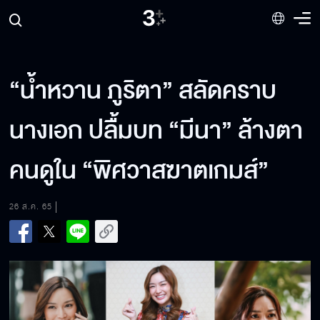
“น้ำหวาน ภูริตา” สลัดคราบ
นางเอก ปลื้มบท “มีนา” ล้างตา
คนดูใน “พิศวาสฆาตเกมส์”
26 ส.ค. 65