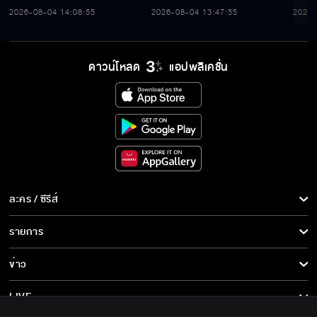
พระบรมราชชนนีพันปีหลวง’
ก้าวสู่ปีที่ 23
สมเด็
2026-08-04 14:08:55
2026-08-04 13:47:55
2026-
พร้อมรับตราไปรษณียากรที่
เนื่
ระลึก 80 พรรษาฯ อันทรง
พระ
คุณค่า
ดาวน์โหลด
แอปพลิเคชั่น
ละคร / ซีรีส์
ละคร/ซีรีส์
รายการ
ซีรีส์นานาชาติ
รายการทั้งหมด
ข่าว
การ์ตูน & เกม
ข่าวทั้งหมด
LIVE
รายการข่าว