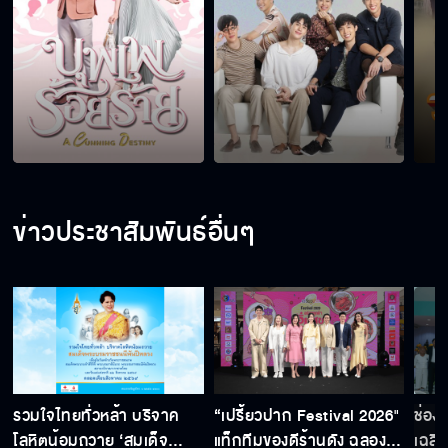
ข่าวประชาสัมพันธ์อื่นๆ
รวมใจไทยทั่วหล้า บริจาค
“เปรี้ยวปาก Festival 2026"
ช่อง
โลหิตน้อมถวาย ‘สมเด็จ
แท็กทีมของดีร้านดัง ฉลอง
เฉลิ