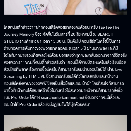
โดยหนุ่มเต้กล่าวว่า “ฝากคอนเสิร์ตของเราสองคนด้วยนะครับ Tae Tee The
Journey Memory ซึ่งจะจัดขึ้นในวันเสาร์ที่ 20 สิงหาคมนี้ ณ SEARCH
STUDIO รามคำแหง 81 เวลา 15.00 น. เป็นต้นไป คอนเสิร์ตในครั้งนี้เป็นการ
ถ่ายทอดการเดินทางของพวกเราตลอดระยะเวลา 5 ปี ผ่านบทเพลง และก็มี
ไฮไลท์มากมายรวมถึงเพลงใหม่ด้วย บอกเลยว่าทุกเพลงกลั่นออกมาจากชีวิตจริง
ของพวกเรา” ขณะที่หนุ่มตี๋กล่าวเสริมว่า “ตอนนี้ได้ขายบัตรหมดไปแล้วเรียบร้อย
ส่วนใครที่พลาดเรื่องการซื้อบัตรไป ก็สามารถรับชมผ่านออนไลน์ได้ ผ่าน Live
Streaming by TTM LIVE ซึ่งสามารถรับชมได้ทั่วโลกเลยครับ และหน้างาน
คอนเสิร์ตยังขายของออฟฟิเชียลเป็นเสื้อยืดและกระเป๋าผ้า ใครที่สนใจก็สามารถ
มาซื้อที่หน้างานได้เลย แต่ถ้าซื้อไม่ทันหรือไม่สะดวกมาหน้างานก็สามารถสั่งซื้อ
แบบ Pre-Order ได้ทาง searchentertainment.net ซึ่งนอกจากจะมีเสื้อและ
กระเป๋าให้ Pre-Order แล้ว ยังมีปฏิทิน โฟโต้บุ๊คด้วยครับ”