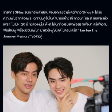
รายการ 3Plus รับแขกอีพีล่าสุดนี้ ขอบอกเลยว่าถึงคิวที่ชาว 3Plus จะได้รับ
ความฟินจากสองพระเอกหนุ่มคู่จิ้นในตำนานอย่าง เต้ ดาวิชญ์ และตี๋ ธนพล แล้ว
เพราะใน EP. 20 นี้ ทั้งสองหนุ่ม เต้-ตี๋ ได้บุกห้องรับแขกของเราเพื่อมาเสิร์ฟความ
ฟินสีชมพู พร้อมชวนแฟนๆ มาหัวใจฟูขั้นสุดในคอนเสิร์ต “Tae Tee The
Journey Memory” ของทั้งคู่