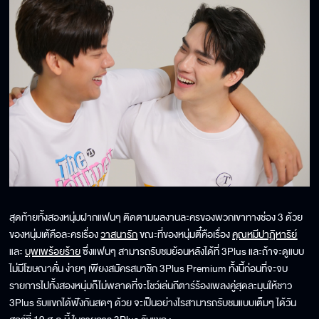
สุดท้ายทั้งสองหนุ่มฝากแฟนๆ ติดตามผลงานละครของพวกเขาทางช่อง 3 ด้วย
ของหนุ่มเต้คือละครเรื่อง
วาสนารัก
ขณะที่ของหนุ่มตี๋คือเรื่อง
คุณหมีปาฏิหาริย์
และ
บุพเพร้อยร้าย
ซึ่งแฟนๆ สามารถรับชมย้อนหลังได้ที่ 3Plus และถ้าจะดูแบบ
ไม่มีโฆษณาคั่น ง่ายๆ เพียงสมัครสมาชิก 3Plus Premium ทั้งนี้ก่อนที่จะจบ
รายการไปทั้งสองหนุ่มก็ไม่พลาดที่จะโชว์เล่นกีตาร์ร้องเพลงคู่สุดละมุนให้ชาว
3Plus รับแขกได้ฟังกันสดๆ ด้วย จะเป็นอย่างไรสามารถรับชมแบบเต็มๆ ได้วัน