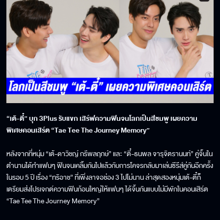
“เต้-ตี๋” บุก 3Plus รับแขก เสิร์ฟความฟินจนโลกเป็นสีชมพู เผยความ
พิเศษคอนเสิร์ต “Tae Tee The Journey Memory”
หลังจากที่หนุ่ม “เต้-ดาวิชญ์ กรีพลฤกษ์” และ “ตี๋-ธนพล จารุจิตรานนท์” คู่จิ้นใน
ตำนานได้ทำแฟนๆ ฟินจนเคลิ้มกันไปแล้วกับการโคจรกลับมาเล่นซีรีส์คู่กันอีกครั้ง
ในรอบ 5 ปี เรื่อง “ทริอาช” ที่เพิ่งลาจอช่อง 3 ไปไม่นาน ล่าสุดสองหนุ่มเต้-ตี๋ก็
เตรียมส่งโปรเจกต์ความฟินก้อนใหญ่ให้แฟนๆ ได้จิ้นกันแบบไม่มีพักในคอนเสิร์ต
“Tae Tee The Journey Memory”