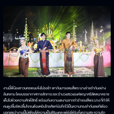
งานนี้พี่น้องชาวนครพนมจึงไม่รอช้า พากันมารอชมสี่พระนางร่ายรำกันอย่าง
ล้นหลาม โดยบรรยากาศการสักการะและรำบวงสรวงองค์พญาศรีสัตตนาคราช
เต็มไปด้วยความศักดิ์สิทธิ์ พร้อมกับความงดงามจากท่ารำของสี่พระนาง ที่ทำให้
คนดูปลื้มจิตปลื้มใจจนต้องหยิบโทรศัพท์บันทึกไว้เป็นความทรงจำกันเลยทีเดียว
บอกเลยว่างานนี้ไม่เพียงได้ความเป็นสิริมงคล แต่ยังได้รับทั้งความสุข ความรัก