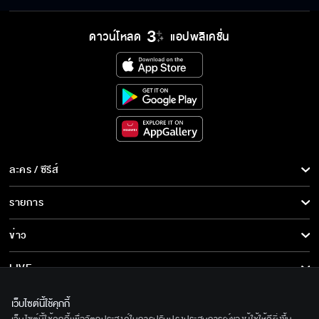
พร้อมรับตราไปรษณียากรที่
เนื่
ระลึก 80 พรรษาฯ อันทรง
พระ
คุณค่า
ดาวน์โหลด
แอปพลิเคชั่น
ละคร / ซีรีส์
ละคร/ซีรีส์
รายการ
ซีรีส์นานาชาติ
รายการทั้งหมด
ข่าว
การ์ตูน & เกม
ข่าวทั้งหมด
LIVE
รายการข่าว
ทีวีออนไลน์
เกี่ยวกับเรา
เว็บไซต์นี้ใช้คุกกี้
ข่าวประชาสัมพันธ์