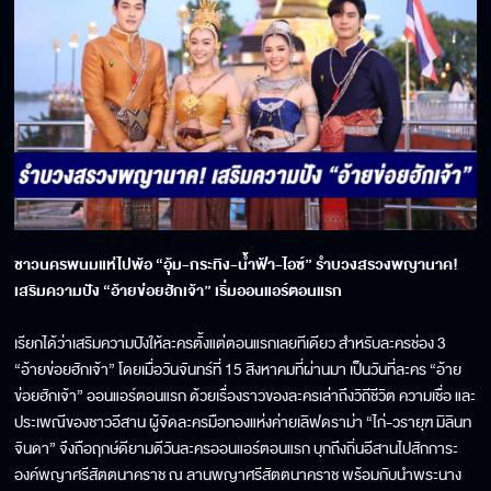
ชาวนครพนมแห่ไปพ้อ “อุ้ม-กระทิง-น้ำฟ้า-ไอซ์” รำบวงสรวงพญานาค!
เสริมความปัง “อ้ายข่อยฮักเจ้า” เริ่มออนแอร์ตอนแรก
เรียกได้ว่าเสริมความปังให้ละครตั้งแต่ตอนแรกเลยทีเดียว สำหรับละครช่อง 3
“อ้ายข่อยฮักเจ้า” โดยเมื่อวันจันทร์ที่ 15 สิงหาคมที่ผ่านมา เป็นวันที่ละคร “อ้าย
ข่อยฮักเจ้า” ออนแอร์ตอนแรก ด้วยเรื่องราวของละครเล่าถึงวิถีชีวิต ความเชื่อ และ
ประเพณีของชาวอีสาน ผู้จัดละครมือทองแห่งค่ายเลิฟดราม่า “ไก่-วรายุฑ มิลินท
จินดา” จึงถือฤกษ์ดียามดีวันละครออนแอร์ตอนแรก บุกถึงถิ่นอีสานไปสักการะ
องค์พญาศรีสัตตนาคราช ณ ลานพญาศรีสัตตนาคราช พร้อมกับนำพระนาง