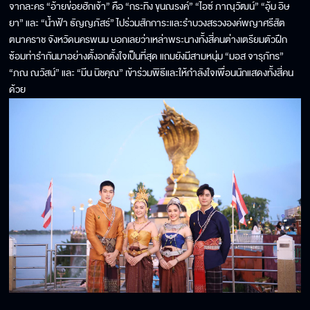
จากละคร “อ้ายข่อยฮักเจ้า” คือ “กระทิง ขุนณรงค์” “ไอซ์ ภาณุวัฒน์” “อุ้ม อิษ
ยา” และ “น้ำฟ้า ธัญญภัสร์” ไปร่วมสักการะและรำบวงสรวงองค์พญาศรีสัต
ตนาคราช จังหวัดนครพนม บอกเลยว่าเหล่าพระนางทั้งสี่คนต่างเตรียมตัวฝึก
ซ้อมท่ารำกันมาอย่างตั้งอกตั้งใจเป็นที่สุด แถมยังมีสามหนุ่ม “มอส จารุภัทร”
“ภณ ณวัสน์” และ “มีน นิชคุณ” เข้าร่วมพิธีและให้กำลังใจเพื่อนนักแสดงทั้งสี่คน
ด้วย