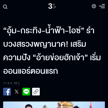
“อุ้ม-กระทิง-น้ำฟ้า-ไอซ์” รำ
บวงสรวงพญานาค! เสริม
ความปัง “อ้ายข่อยฮักเจ้า” เริ่ม
ออนแอร์ตอนแรก
17 ส.ค. 65