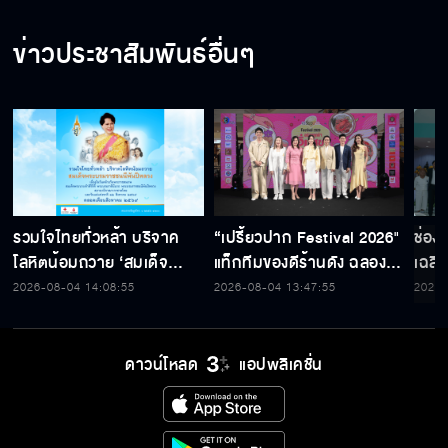
ข่าวประชาสัมพันธ์อื่นๆ
รวมใจไทยทั่วหล้า บริจาค
“เปรี้ยวปาก Festival 2026"
ช่อง
โลหิตน้อมถวาย ‘สมเด็จ
แท็กทีมของดีร้านดัง ฉลอง
เฉลิ
พระบรมราชชนนีพันปีหลวง’
ก้าวสู่ปีที่ 23
สมเด็
2026-08-04 14:08:55
2026-08-04 13:47:55
2026-
พร้อมรับตราไปรษณียากรที่
เนื่
ระลึก 80 พรรษาฯ อันทรง
พระ
คุณค่า
ดาวน์โหลด
แอปพลิเคชั่น