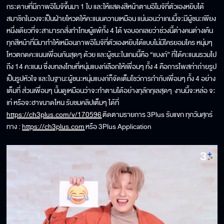
กระดาษที่มีภาพอิโมจิขึ้นมา 1 ใบ และให้แสดงสีหน้าตามอิโมจิที่ตัวเองหยิบได้
สมาชิกในวงจะเป็นฝ่ายโหวตให้คะแนนความเหมือน แน่นอนว่าเกมนี้จะมีผู้ชนะเพียง
หนึ่งเดียวที่จะสามารถสั่งทำโทษผู้แพ้ทั้ง 4 ได้ ขอบอกเลยว่าช่วงนี้ต่างคนต่างเค้น
ทุกสีหน้าที่มีมาทำให้เหมือนภาพอิโมจิที่ตัวเองหยิบได้แบบไม่มีใครยอมใคร หนุ่มๆ
โหวตกดคะแนนเพื่อนกันสุดๆ ด้วย และผู้ชนะในเกมนี้คือ “แบงก์” ที่ได้คะแนนรวมไป
ถึง 14 คะแนน ซึ่งบทลงโทษที่หนุ่มแบงก์เลือกให้เพื่อนๆ ทั้ง 4 คือการโพสท่าถ่ายรูป
เป็นรูปหัวใจ และในฐานะผู้ชนะหนุ่มแบงก์ก็จัดเต็มโชว์การกำกับเพื่อนๆ ทั้ง 4 อย่าง
เต็มที่ ส่วนเพื่อนๆ นั้นดูเหมือนว่าจะทำตามได้อย่างทุลักทุเลสุดๆ งานนี้จะหล่อ จะ
เท่ หรือจะฮาขนาดไหน รับชมคลิปเต็มๆ ได้ที่
https://ch3plus.com/v/170596
ติดตามรายการ 3Plus รับแขก ทุกวันศุกร์
ทาง :
https://ch3plus.com
หรือ 3Plus Application