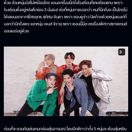
ด้วย ส่วนหนุ่มบัสไม่เหมือนใคร ขอนอกเรื่องนึกถึงโรงเรียนที่เคยเรียนแทน เพราะ
โรงเรียนตั้งอยู่หลังตึกช่อง 3 นั่นเอง! ต่อที่หนุ่มกาดบอกว่า คนที่นึกถึงจะเป็นใครไม่
ได้เลยนอกจากพี่สรยุทธ สุทัศนะจินดา เพราะชอบดูข่าว ปิดท้ายด้วยหนุ่มแบงก์ที่
บอกว่านึกถึงพระเอกหนุ่ม เจมส์ จิรายุ เพราะตอนนี้มีละครเรื่องพิศวาสฆาตเกมส์
ออนแอร์อยู่ด้วย
ก่อนที่จะชวนกันเล่นเกมกล่องสุ่มอารมณ์ โดยมีกติกาว่าทั้ง 5 หนุ่มจะต้องสุ่มหยิบ