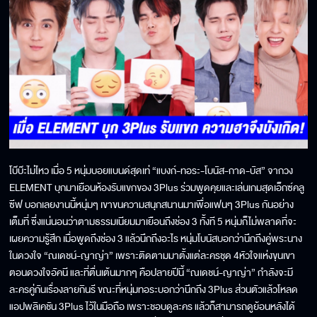
โบ๊บ๊ะไม่ไหว เมื่อ 5 หนุ่มบอยแบนด์สุดเท่ “แบงก์-ทอระ-โบนัส-กาด-บัส” จากวง
ELEMENT บุกมาเยือนห้องรับแขกของ 3Plus ร่วมพูดคุยและเล่นเกมสุดเอ็กซ์คลู
ซีฟ บอกเลยงานนี้หนุ่มๆ เขาขนความสนุกสนานมาเพื่อแฟนๆ 3Plus กันอย่าง
เต็มที่ ซึ่งแน่นอนว่าตามธรรมเนียมมาเยือนถึงช่อง 3 ทั้งที 5 หนุ่มก็ไม่พลาดที่จะ
เผยความรู้สึก เมื่อพูดถึงช่อง 3 แล้วนึกถึงอะไร หนุ่มโบนัสบอกว่านึกถึงคู่พระนาง
ในดวงใจ “ณเดชน์-ญาญ่า” เพราะติดตามมาตั้งแต่ละครชุด 4หัวใจแห่งขุนเขา
ตอนดวงใจอัคนี และที่ตื่นเต้นมากๆ คือปลายปีนี้ “ณเดชน์-ญาญ่า” กำลังจะมี
ละครคู่กันเรื่องลายกินรี ขณะที่หนุ่มทอระบอกว่านึกถึง 3Plus ส่วนตัวแล้วโหลด
แอปพลิเคชัน 3Plus ไว้ในมือถือ เพราะชอบดูละคร แล้วก็สามารถดูย้อนหลังได้