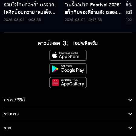
รวมใจไทยทั่วหล้า บริจาค
“เปรี้ยวปาก Festival 2026"
ช่อง
โลหิตน้อมถวาย ‘สมเด็จ
แท็กทีมของดีร้านดัง ฉลอง
เฉลิ
พระบรมราชชนนีพันปีหลวง’
ก้าวสู่ปีที่ 23
สมเด็
2026-08-04 14:08:55
2026-08-04 13:47:55
2026-
พร้อมรับตราไปรษณียากรที่
เนื่
ระลึก 80 พรรษาฯ อันทรง
พระ
คุณค่า
ดาวน์โหลด
แอปพลิเคชั่น
ละคร / ซีรีส์
ละคร/ซีรีส์
รายการ
ซีรีส์นานาชาติ
รายการทั้งหมด
ข่าว
การ์ตูน & เกม