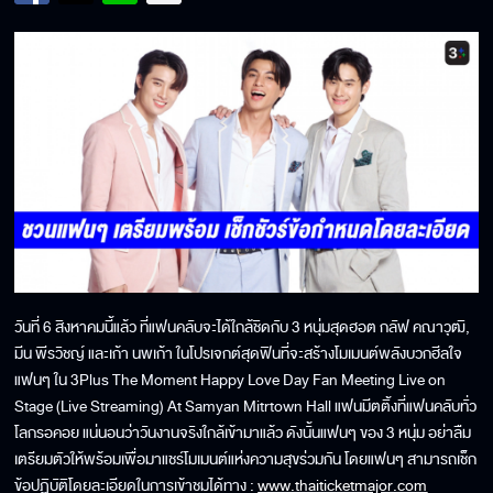
วันที่ 6 สิงหาคมนี้แล้ว ที่แฟนคลับจะได้ใกล้ชิดกับ 3 หนุ่มสุดฮอต กลัฟ คณาวุฒิ,
มีน พีรวิชญ์ และเก้า นพเก้า ในโปรเจกต์สุดฟินที่จะสร้างโมเมนต์พลังบวกฮีลใจ
แฟนๆ ใน 3Plus The Moment Happy Love Day Fan Meeting Live on
Stage (Live Streaming) At Samyan Mitrtown Hall แฟนมีตติ้งที่แฟนคลับทั่ว
โลกรอคอย แน่นอนว่าวันงานจริงใกล้เข้ามาแล้ว ดังนั้นแฟนๆ ของ 3 หนุ่ม อย่าลืม
เตรียมตัวให้พร้อมเพื่อมาแชร์โมเมนต์แห่งความสุขร่วมกัน โดยแฟนๆ สามารถเช็ก
ข้อปฏิบัติโดยละเอียดในการเข้าชมได้ทาง :
www.thaiticketmajor.com