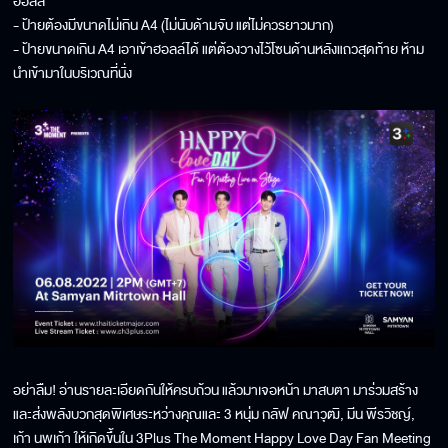
ฮอลล์
- ป้ายต้องมีขนาดไม่เกิน A4 (ไม่นับด้ามจับ แต่ไม่ควรยาวมาก)
- ป้ายขนาดเกิน A4 เอาเข้าฮอลล์ได้ แต่ต้องวางไว้โซนด้านหลังแถวสุดท้าย ห้าม
นำเข้ามาในบริเวณที่นั่ง
อย่าลืม! อ่านรายละเอียดกันให้ครบถ้วน แล้วมาเจอหน้า มาสบตา มาร่วมสร้าง
และส่งพลังบวกสุดพิเศษระหว่างคุณและ 3 หนุ่ม กลัฟ คณาวุฒิ, มีน พีรวิชญ์,
เก้า นพเก้า ให้เกิดขึ้นใน 3Plus The Moment Happy Love Day Fan Meeting