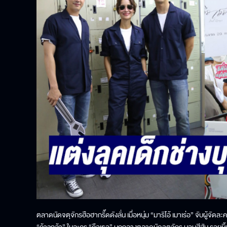
ตลาดนัดจตุจักรฮือฮากรี๊ดดังลั่น เมื่อหนุ่ม “มาริโอ้ เมาเร่อ” จับผู