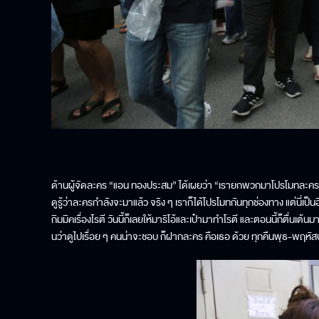
ด้านผู้จัดละคร “แอน ทองประสม” ได้เผยว่า “เรายกพวกมาโปรโมทละคร คือเ
ดูรู้ว่าละครกำลังจะมาแล้ว จริง ๆ เราก็ได้โปรโมทกันทุกช่องทาง แต่นี่เป
กิมมิคเรื่องโรตี วันนี้ก็เลยให้มาริโอ้และเป๋ามาทำโรตี และตอนนี้ก็ตื่นเต
นว่าดูไปเรื่อย ๆ คนน่าจะชอบ ก็ฝากละคร คือเธอ ด้วย ทุกคืนพุธ-พฤหัสบด