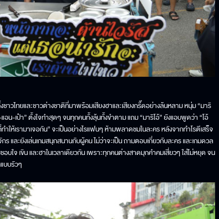
้งชาวไทยและชาวต่างชาติที่มาพร้อมเสียงฮาและเสียงกรี๊ดอย่างล้นหลาม หนุ่ม “มาริ
้-แอน-เป๋า” ตั้งใจทำสุดๆ จนทุกคนทั้งลุ้นทั้งขำตาม แถม “มาริโอ้” ยังแอบพูดว่า “โอ้
ิ่งที่ทำให้เรามาเจอกัน” จะเป็นอย่างไรแฟนๆ ห้ามพลาดชมในละคร หลังจากทำโรตีเสร็จ
ักร และยังเล่นเกมสนุกสนานกับผู้คน ไม่ว่าจะเป็น ถามตอบเกี่ยวกับละคร และเกมดวล
 ทั้งชอบใจ เขิน และฮาในเวลาเดียวกัน เพราะทุกคนต่างสาดมุกคําคมเสี่ยวๆ ใส่ไม่หยุด จน
ัลแบบรัวๆ