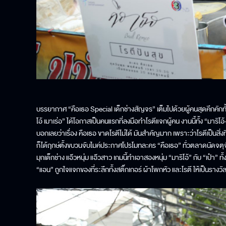
บรรยากาศ “คือเธอ Special เด็กช่างสัญจร” เต็มไปด้วยผู้คนสุดคึกคักทั
โอ้ เมาเร่อ” ได้โอกาสเป็นคนแรกที่ลงมือทำโรตีแจกผู้คน งานนี้ทั้ง “มาริโอ
บอกเลยว่าเรื่อง คือเธอ ขาดโรตีไม่ได้ มันสำคัญมาก เพราะว่าโรตีเป็นส
ก็ได้ฤกษ์ตั้งขบวนจับไมค์ประกาศโปรโมทละคร “คือเธอ” ทั่วตลาดนัดจตุจ
มุกเด็กช่าง แอ๊วหนุ่ม แอ๊วสาว เกมนี้ทำเอาสองหนุ่ม “มาริโอ้” กับ “เป๋า”
“แอน” ถูกใจแจกของที่ระลึกทั้งสติ๊กเกอร์ ผ้าโพกหัว และโรตี ให้เป็นรางว