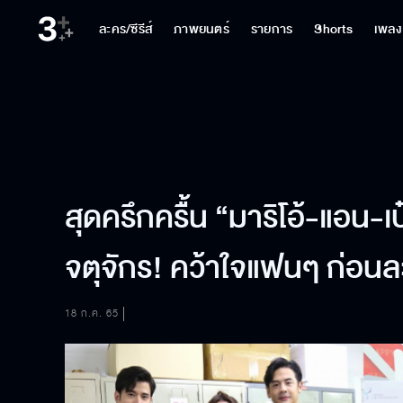
ละคร/ซีรีส์
ภาพยนตร์
รายการ
Shorts
เพลง
สุดครึกครื้น “มาริโอ้-แอน-เ
จตุจักร! คว้าใจแฟนๆ ก่อนล
18 ก.ค. 65