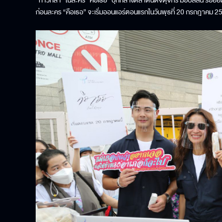
“ก้าวกล้า” ในละคร “คือเธอ” บุกกลางตลาดนัดจตุจักร มอบสีสัน รอยยิ้ม
ก่อนละคร “คือเธอ” จะเริ่มออนแอร์ตอนแรกในวันพุธที่ 20 กรกฎาคม 2