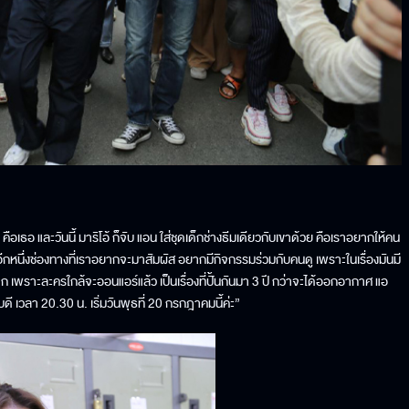
ธอ และวันนี้ มาริโอ้ ก็จับ แอน ใส่ชุดเด็กช่างธีมเดียวกับเขาด้วย คือเราอยากให้คน
็นอีกหนึ่งช่องทางที่เราอยากจะมาสัมผัส อยากมีกิจกรรมร่วมกับคนดู เพราะในเรื่องมันมี
้นมาก เพราะละครใกล้จะออนแอร์แล้ว เป็นเรื่องที่ปั้นกันมา 3 ปี กว่าจะได้ออกอากาศ แอ
ี เวลา 20.30 น. เริ่มวันพุธที่ 20 กรกฎาคมนี้ค่ะ”