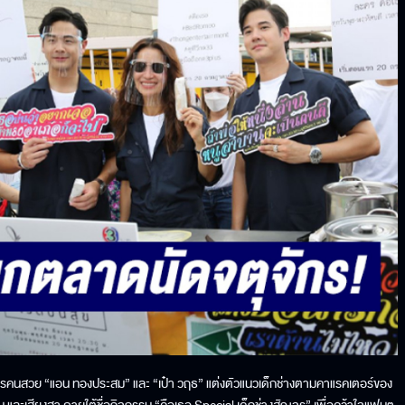
้จัดละครคนสวย “แอน ทองประสม” และ “เป๋า วฤธ” แต่งตัวแนวเด็กช่างตามคาแรคเตอร์ของ