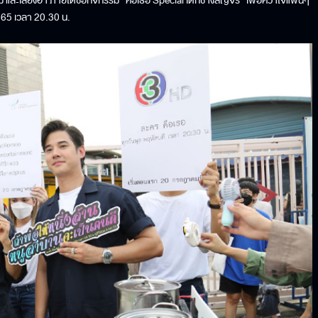
 และเสียงฮา ภายใต้ชื่อกิจกรรม “คือเธอ Special เด็กช่างสัญจร” เพื่อคว้าใจแฟนๆ
565 เวลา 20.30 น.