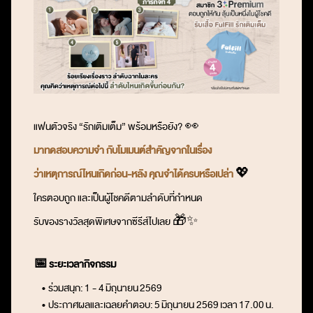
แฟนตัวจริง “รักเติมเต็ม” พร้อมหรือยัง? 👀
มาทดสอบความจำ กับโมเมนต์สำคัญจากในเรื่อง
ว่าเหตุการณ์ไหนเกิดก่อน-หลัง
คุณจำได้ครบหรือเปล่า
💖
ใครตอบถูก และเป็นผู้โชคดีตามลำดับที่กำหนด
รับของรางวัลสุดพิเศษจากซีรีส์ไปเลย 🎁✨
📅
ระยะเวลากิจกรรม
• ร่วมสนุก:
1 - 4
มิถุนายน 2569
• ประกาศผลและเฉลยคำตอบ:
5
มิถุนายน 2569
เวลา
17.00
น.