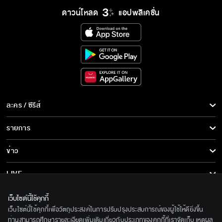
ดาวน์โหลด
แอปพลิเคชั่น
ละคร / ซีรีส์
ละคร/ซีรีส์
รายการ
ซีรีส์นานาชาติ
รายการทั้งหมด
ข่าว
การ์ตูน & เกม
ข่าวทั้งหมด
LIVE
รายการข่าว
ทีวีออนไลน์
เกี่ยวกับเรา
เว็บไซต์นี้ใช้คุกกี้
ข่าวประชาสัมพันธ์
เว็บไซต์นี้ใช้คุกกี้เพื่อวัตถุประสงค์ในการปรับปรุงประสบการณ์ของผู้ใช้ให้ดียิ่งขึ้น
BEC World
ติดตามเราได้ที่
ท่านสามารถศึกษารายละเอียดเพิ่มเติมเกี่ยวกับประเภทของคุกกี้ที่เราจัดเก็บ เหตุผล