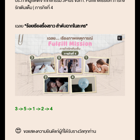
ประกาศผู้โชคดีจากกิจกรรม
3Plus ขอท้า: Fulfill Mission ภารกิจ
รักเติมเต็ม | ภารกิจที่ 4
เฉลย
“ร้อยเรียงเรื่องราว ลำดับฉากในละคร”
3 -> 5 -> 1 -> 2 -> 4
😍
ขอแสดงความยินดีแก่ผู้ที่ได้รับรางวัลทุกท่าน