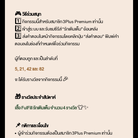
🎮
วิธีร่วมสนุก
1️⃣ กิจกรรมนี้
สำหรับสมาชิก
3Plus Premium
เท่านั้น
2️⃣
เข้าสู่ระบบ และรับชมซีรีส์
“
รักเติมเต็ม
”
ย้อนหลัง
3️⃣ ส่งคำตอบในหน้ากิจกรรมโดยคลิกปุ่ม “ส่งคำตอบ” พิมพ์คำ
ตอบลงในช่องที่กำหนดเพื่อร่วมกิจกรรม
ผู้ที่ตอบถูก และเป็นลำดับที่
5, 21, 42 และ 82
จะได้รับรางวัลจากกิจกรรมนี้
🎉
🎁
รางวัลประจำสัปดาห์
เสื้อ
FulFill
รักเติมเต็ม
จำนวน
4
รางวัล
👕✨
📌
กติกาและเงื่อนไข
• ผู้เข้าร่วมกิจกรรมต้องเป็นสมาชิก
3
Plus Premium
เท่านั้น