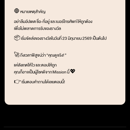
🛑
หมายเหตุสำคัญ
อย่าลืมอัปเดต
ชื่อ-ที่อยู่ และเบอร์โทรศัพท์
ให้ถูกต้อง
เพื่อไม่พลาดการรับของรางวัล
📦
เริ่มจัดส่งของรางวัลในวันที่ 23 มิถุนายน 2569 เป็นต้นไป
🚀
ถึงเวลาพิสูจน์ว่า
“
คุณดูจริง!
”
แค่สังเกตให้ไว และตอบให้ถูก
คุณก็อาจเป็นผู้โชคดีจาก
Mission
นี้
💖
👉
เริ่มตอบคำถามได้เลยตอนนี้!