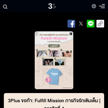
3Plus ขอท้า: Fulfill Mission ภารกิจรักเติมเต็ม |