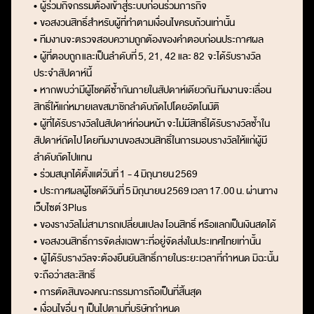
• ผู้ร่วมกิจกรรมต้องเข้าสู่ระบบก่อนร่วมภารกิจ
• ขอสงวนสิทธิ์สำหรับผู้ที่ทำตามเงื่อนไขครบถ้วนเท่านั้น
• ทีมงานจะตรวจสอบความถูกต้องของคำตอบก่อนประกาศผล
• ผู้ที่ตอบถูก
และเป็นลำดับที่
5, 21, 42 และ 82
จะได้รับรางวัล
ประจำสัปดาห์นี้
• หากพบว่ามีผู้โชคดีซ้ำกันภายในสัปดาห์เดียวกัน
ทีมงานจะเลื่อน
สิทธิ์ให้แก่หมายเลขสมาชิกลำดับถัดไปโดยอัตโนมัติ
• ผู้ที่ได้รับรางวัลในสัปดาห์ก่อนหน้า
จะไม่มีสิทธิ์ได้รับรางวัลซ้ำใน
สัปดาห์ถัดไป
โดยทีมงานขอสงวนสิทธิ์ในการมอบรางวัลให้แก่ผู้มี
ลำดับถัดไปแทน
• ร่วมสนุกได้ตั้งแต่วันที่
1 - 4
มิถุนายน 2569
• ประกาศผลผู้โชคดีวันที่
5
มิถุนายน 2569
เวลา
17.00
น.
ผ่านทาง
เว็บไซต์
3Plus
•
ของรางวัลไม่สามารถเปลี่ยนแปลง โอนสิทธิ์ หรือแลกเป็นเงินสดได้
•
ขอสงวนสิทธิ์การจัดส่งเฉพาะที่อยู่จัดส่งในประเทศไทยเท่านั้น
• ผู้
ได้รับรางวัลจะต้องยืนยันสิทธิ์ภายในระยะเวลาที่กำหนด มิฉะนั้น
จะถือว่าสละสิทธิ์
•
การตัดสินของคณะกรรมการถือเป็นที่สิ้นสุด
• เงื่อนไขอื่น ๆ เป็นไปตามที่บริษัทกำหนด