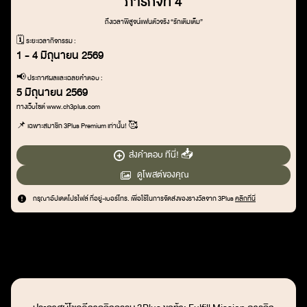
ภารกิจที่ 4
ถึงเวลาพิสูจน์แฟนตัวจริง “รักเติมเต็ม”
🗓️ ระยะเวลากิจกรรม :
1 - 4 มิถุนายน 2569
📢 ประกาศผลและเฉลยคำตอบ :
5 มิถุนายน 2569
ทางเว็บไซต์ www.ch3plus.com
📌 เฉพาะสมาชิก 3Plus Premium เท่านั้น! 🥰
ส่งคำตอบ ทีนี่! 📥
ดูโพสต์ของคุณ
กรุณาอัปเดตโปรไฟล์ ที่อยู่-เบอร์โทร. เพื่อใช้ในการจัดส่งของรางวัลจาก 3Plus
คลิกที่นี่