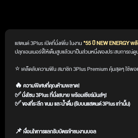
แสตนด์
3Plus
เปิดที่นั่งเพิ่ม
ในงาน
"55 ปี
NEW ENERGY
พลั
ปลุกเอนเนอร์จี้ให้เต็มสูบแล้วมาป็นส่วนหนึ่งของประสบการณ์
⭐️
เคล็ดลับความฟิน สมาชิก
3Plus Premium
คุ้มสุดๆ
ใช้พอ
🔥
ความพิเศษที่คุณห้ามพลาด!
✅
นั่งโซน 3Plus ที่นั่งสบาย พร้อมเชียร์มันส์ๆ!
✅
ของที่ระลึก ขนม และน้ำดื่ม
(
รับบนแสตนด์
3Plus
เท่านั้น)
📌
เงื่อนไขการแลกรับบัตรเข้าชมงานบอล