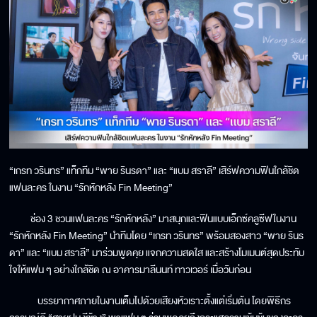
“เกรท วรินทร” แท็กทีม “พาย รินรดา” และ “แบม สราลี” เสิร์ฟความฟินใกล้ชิด
แฟนละคร ในงาน “รักหักหลัง Fin Meeting”
ช่อง 3 ชวนแฟนละคร “รักหักหลัง” มาสนุกและฟินแบบเอ็กซ์คลูซีฟในงาน
“รักหักหลัง Fin Meeting” นำทีมโดย “เกรท วรินทร” พร้อมสองสาว “พาย รินร
ดา” และ “แบม สราลี” มาร่วมพูดคุย แจกความสดใส และสร้างโมเมนต์สุดประทับ
ใจให้แฟน ๆ อย่างใกล้ชิด ณ อาคารมาลีนนท์ ทาวเวอร์ เมื่อวันก่อน
บรรยากาศภายในงานเต็มไปด้วยเสียงหัวเราะตั้งแต่เริ่มต้น โดยพิธีกร