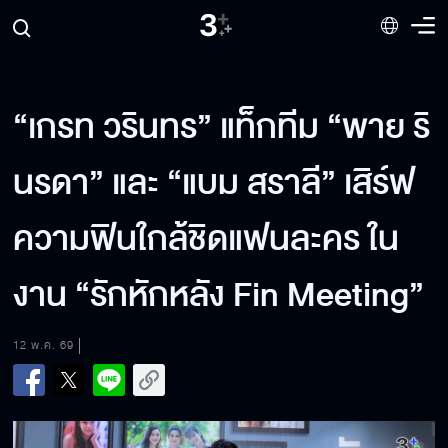
“เกรท วรินทร” แท็กทีม “พาย ริ
นรดา” และ “แบม สราลี” เสิร์ฟ
ความฟินใกล้ชิดแฟนละคร ใน
งาน “รักหักหลัง Fin Meeting”
12 พ.ค. 69