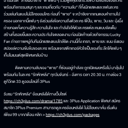
อารมณ์ดี “สายฝน ชีช้าง” พาแฟน ๆ ร่วมพูดคุยถึงกระแสความเข้มข้นของละคร
พร้อมกิจกรรมสนุก ๆ และเกมเกี่ยวกับ “ความลับ” ที่ทั้งนักแสดงและแฟนละคร
ร่วมเล่นกันแบบไม่มีใครยอมใคร ก่อนที่ “พาย” จะคว้าชัยจากเกมตอบคำถามไป
ครอง นอกจากนี้แฟน ๆ ยังร่วมส่งข้อความถึงตัวละคร พี่ปั้น, พาย, วิน และ มุ้งมิ้ง
ถ่ายทอดทั้งความรู้สึก ความในใจ และกำลังใจให้ตัวละครแต่ละคนแบบจัดเต็ม
สร้างทั้งรอยยิ้มและความประทับใจตลอดงาน ก่อนปิดท้ายด้วยกิจกรรม Lucky
Fan ถ่ายภาพหมู่กับทีมนักแสดงแบบใกล้ชิด งานนี้ทั้ง เกรท, พาย และ แบม ยังแอบ
สปอยล์ความเข้มข้นของละคร พร้อมแจกสติกเกอร์หัวใจเป็นของที่ระลึกให้แฟน ๆ
เก็บโมเมนต์สุดพิเศษกลับบ้าน
ติดตามความลับของ “พาย” ที่ซ่อนอยู่กำลังจะถูกเปิดเผยหรือไม่ มาลุ้นไป
พร้อมกัน ในละคร “รักหักหลัง” ทุกวันจันทร์ - อังคาร เวลา 20.30 น. ทางช่อง 3
ดูทีวีกด 33 ดูออนไลน์ที่ 3Plus
รับชม “รักหักหลัง” ย้อนหลังได้ทางเว็บไซต์
https://ch3plus.com/drama/1785
และ 3Plus Application พิเศษ! สมัคร
สมาชิก 3Plus Premium สามารถดูละครย้อนหลังได้ ไม่มีโฆษณาคั่น เริ่มต้น
เพียง 99 บาท/เดือน คลิก >
https://ch3plus.com/packages