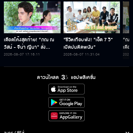
เดือดโค้งสุดท้าย! “ภณ ณ
“ชีวิตเกือบพัง! “เอ็ด 7 วิ”
“ณ-เ
วัสน์ - จีน่า ญีนา” ส่ง
เปิดปมติดพนัน”
เดือ
“ธาตรี” เรตติ้งพุ่ง พาคนดู
กดดั
2026-08-07 17:16:11
2026-08-07 11:31:04
2026-
แห่ลุ้นบทสรุป 10 สิงหาคมนี้ !
ละคร
ดาวน์โหลด
แอปพลิเคชั่น
ละคร / ซีรีส์