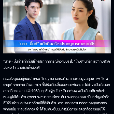
“นาย - มิ้นท์” แท๊กทีมสร้างปรากฏการณ์ความปัง ส่ง “โทษฐานที่รักเธอ” ทุบสถิติ
อันดับ 1 กวาดเรตติ้งนิวไฮ!
ครองใจผู้ชมอยู่หมัดสำหรับ “โทษฐานที่รักเธอ” ผลงานของผู้จัดคุณภาพ “ไก่ ว
รายุฑ” จากค่าย เลิฟดราม่า ที่ได้รับเสียงชื่นชมจากแฟนละคร ไม่ว่าจะเป็นเรื่องบท
ละครที่คาดเดาไม่ได้ ทำให้ลุ้นทุกซีน ผู้ชมในโซเชียลต่างพูดเป็นเสียงเดียวกันว่า
หยุดดูไม่ได้!! ด้านคู่พระนาง “นาย ณภัทร” กับนางเอกสุดฮอต “มิ้นท์ รัญชน์รวี”
ก็ได้รับคำชมอย่างมากถึงเคมีที่ดีเกินต้าน ความสวยความหล่อสะกดทุกสายตา
ฟากหนุ่ม “หลุยส์ สก๊อตต์” ได้รับเสียงชื่นชมถึงฝีมือการแสดงที่สื่ออารมณ์ได้