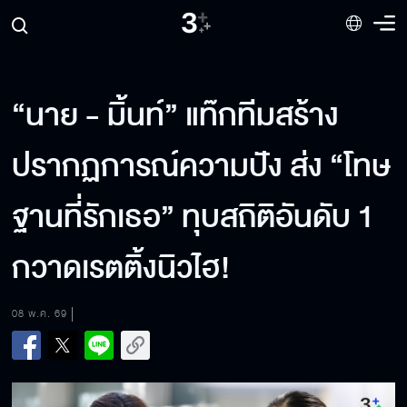
“นาย - มิ้นท์” แท๊กทีมสร้าง
ปรากฏการณ์ความปัง ส่ง “โทษ
ฐานที่รักเธอ” ทุบสถิติอันดับ 1
กวาดเรตติ้งนิวไฮ!
08 พ.ค. 69