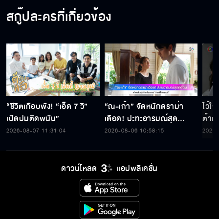
สกู๊ปละครที่เกี่ยวข้อง
“ชีวิตเกือบพัง! “เอ็ด 7 วิ”
“ณ-เก้า” จัดหนักดราม่า
ไว้ใ
เปิดปมติดพนัน”
เดือด! ปะทะอารมณ์สุด
ต้าห์
กดดัน ฟางเส้นสุดท้าย ใน
2026-08-07 11:31:04
2026-08-06 10:58:15
2026-
ละคร “เกมส์โกงเกมส์”
ดาวน์โหลด
แอปพลิเคชั่น