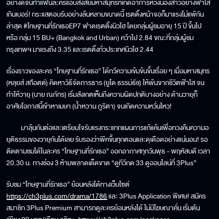
อย่างดีจนทำแฟนละครแอบสงสัยมหาสมุทรที่เกิดอาการหวงน้องสาวอย่างฟ้าใส
เกินเบอร์! กระแสตอบรับอย่างล้นหลามขนาดนี้ เรตติ้งหน้าจอก็มาแรงไม่แพ้กัน
ล่าสุด #โทษฐานที่รักเธอEP7 ฟาดเรตติ้งนิวไฮ โดยกลุ่มผู้ชมอายุ 15 ปี ขึ้นไป
หรือ กลุ่ม 15 BU+ (Bangkok and Urban) คว้าไป 2.84 ขณะที่กลุ่มผู้ชม
กรุงเทพฯ มาแรงถึง 3.35 และเรตติ้งทั่วประเทศนิวไฮ 2.44
เรื่องราวของละคร “โทษฐานที่รักเธอ” ได้ทวีความเข้มข้นขึ้นเรื่อย ๆ เมื่อมหาสมุทร
(หลุยส์ สก๊อตต์) คิดหาวิธีจัดการธาร (ยูโด ธรรม์ธัช) ให้พ้นจากชีวิตฟ้าใส จน
ทำให้วายุ (นาย ณภัทร) เริ่มสังเกตเห็นถึงความผิดปกติบางอย่าง ด้านวายุก็
อาศัยโอกาสนี้เข้าหาเมษา (น้ำหวาน ภูริตา) จนเกิดความหวั่นไหว!
มาลุ้นกันต่อและเตรียมใจรับแรงกระแทกแผนการแก้แค้นเพื่อทวงคืนความอ
ยุติธรรมของวายุกันได้เลย รับรองว่าพีคขึ้นทุกตอนและดุเดือดอย่างแน่นอน! รอ
ติดตามชมได้ในละคร “โทษฐานที่รักเธอ” ออกอากาศทุกวันพุธ - พฤหัสบดี เวลา
20.30 น. ทางช่อง 3 ห้ามพลาดเด็ดขาด “ดูทีวีกด 33 ดูออนไลน์ที่ 3Plus”
รับชม “โทษฐานที่รักเธอ” ย้อนหลังได้ทางเว็บไซต์
https://ch3plus.com/drama/1786
และ 3Plus Application พิเศษ! สมัคร
สมาชิก 3Plus Premium สามารถดูละครย้อนหลังได้ ไม่มีโฆษณาคั่น เริ่มต้น