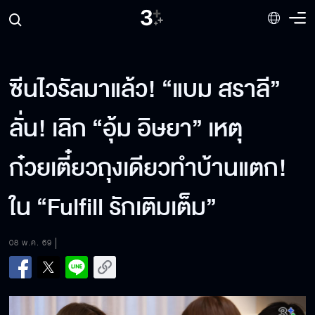
ซีนไวรัลมาแล้ว! “แบม สราลี”
ลั่น! เลิก “อุ้ม อิษยา” เหตุ
ก๋วยเตี๋ยวถุงเดียวทำบ้านแตก!
ใน “Fulfill รักเติมเต็ม”
08 พ.ค. 69