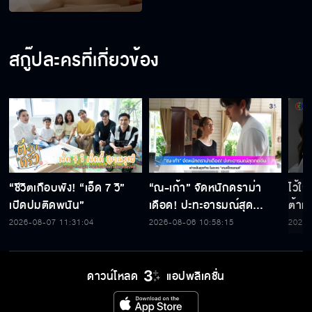
สกู๊ปละครที่เกี่ยวข้อง
“ชีวิตเกือบพัง! “เอ็ด 7 วิ”
“ณ-เก้า” จัดหนักดราม่า
ไว้ใ
เปิดปมติดพนัน”
เดือด! ปะทะอารมณ์สุด
ต้าห์
กดดัน ฟางเส้นสุดท้าย ใน
2026-08-07 11:31:04
2026-08-06 10:58:15
2026-
ละคร “เกมส์โกงเกมส์”
ดาวน์โหลด
แอปพลิเคชั่น