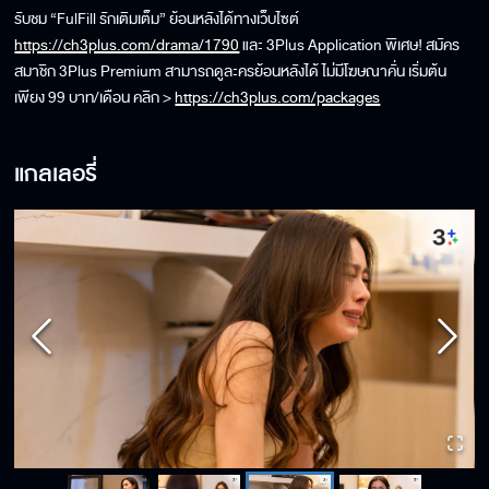
รับชม “FulFill รักเติมเต็ม” ย้อนหลังได้ทางเว็บไซต์
https://ch3plus.com/drama/1790
และ 3Plus Application พิเศษ! สมัคร
สมาชิก 3Plus Premium สามารถดูละครย้อนหลังได้ ไม่มีโฆษณาคั่น เริ่มต้น
เพียง 99 บาท/เดือน คลิก >
https://ch3plus.com/packages
แกลเลอรี่