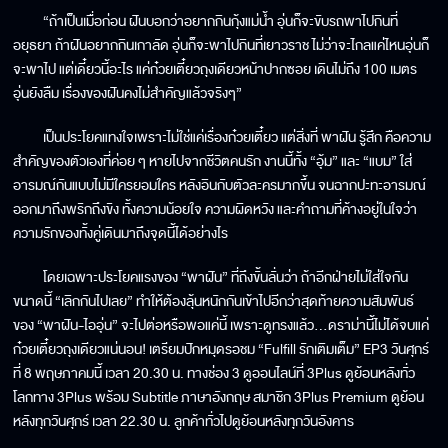
“ถ้าเป็นเมื่อก่อน ฝันบอกว่าอยากกินกุ้งแม่น้ำ อุ่นก็จะขับรถพาไปกินที่
อยุธยา ถ้าฝันอยากกินเกาลัด อุ่นก็จะพาไปกินที่เยาวราช ไม่ว่าจะไกลแค่ไหนอุ่นก็
จะพาไป แต่เดี๋ยวนี้อะไร แค่ก๋วยเตี๋ยวถุงเดียวหน้าปากซอย เดินไม่ถึง 100 เมตร
อุ่นยังลืม เรื่องของฝันคงไม่สำคัญแล้วจริงๆ”
เป็นประโยคแทงใจเพราะไม่ใช่แค่เรื่องก๋วยเตี๋ยว แต่สิ่งที่ พาฝัน รู้สึก คือความ
สำคัญของตัวเองที่ค่อย ๆ หายไปจากชีวิตคนรัก งานนี้ทั้ง “อุ้ม” และ “แบม” ใส่
อารมณ์กันแบบไม่มีใครยอมใคร หลังอินกับตัวละครมากขึ้น จนฉากปะทะอารมณ์
ออกมาถึงพริกถึงขิง ทั้งความน้อยใจ ความผิดหวัง และคำถามที่ค้างอยู่ในใจว่า
ความรักของทั้งคู่เดินมาถึงจุดนี้ได้อย่างไร
โดยเฉพาะประโยคแรงของ “พาฝัน” ที่ถึงขั้นลั่นว่า ถ้าอีกฝ่ายไม่ใส่ใจกัน
ขนาดนี้ “เลิกกันไปเลย” ทำให้ต้องลุ้นหนักกันเข้าไปอีกว่าสุดท้ายความสัมพันธ์
ของ “พาฝัน-ไออุ่น” จะไปต่อหรือพอแค่นี้ เพราะดูทรงแล้ว…ดราม่านี้ไม่ได้จบแค่
ก๋วยเตี๋ยวถุงเดียวแน่นอน! เตรียมปักหมุดรอชม “Fulfill รักเติมเต็ม” EP3 วันศุกร์
ที่ 8 พฤษภาคมนี้ เวลา 20.30 น. ทางช่อง 3 ดูออนไลน์ที่ 3Plus ดูย้อนหลังทั่ว
โลกทาง 3Plus พร้อม Subtitle ภาษาอังกฤษ สมาชิก 3Plus Premium ดูย้อน
หลังทุกวันศุกร์ เวลา 22.30 น. ลูกค้าทั่วไปดูย้อนหลังทุกวันอังคาร