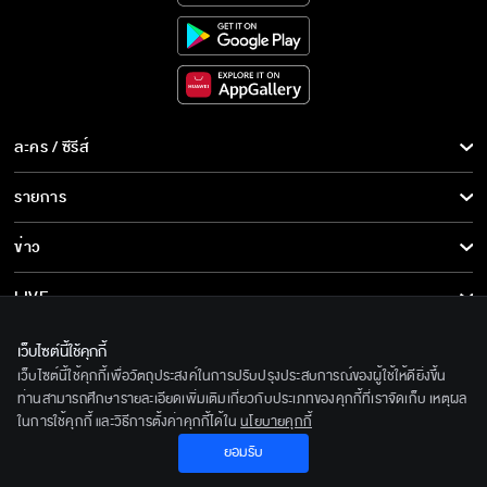
ละคร / ซีรีส์
ละคร/ซีรีส์
รายการ
ซีรีส์นานาชาติ
รายการทั้งหมด
ข่าว
การ์ตูน & เกม
ข่าวทั้งหมด
LIVE
รายการข่าว
ทีวีออนไลน์
เกี่ยวกับเรา
เว็บไซต์นี้ใช้คุกกี้
ข่าวประชาสัมพันธ์
เว็บไซต์นี้ใช้คุกกี้เพื่อวัตถุประสงค์ในการปรับปรุงประสบการณ์ของผู้ใช้ให้ดียิ่งขึ้น
BEC World
ติดตามเราได้ที่
ท่านสามารถศึกษารายละเอียดเพิ่มเติมเกี่ยวกับประเภทของคุกกี้ที่เราจัดเก็บ เหตุผล
ในการใช้คุกกี้ และวิธีการตั้งค่าคุกกี้ได้ใน
นโยบายคุกกี้
รู้จักเรา
© 2020 Bangkok Entertainment Co.,Ltd. All Rights Reserved.
ยอมรับ
นโยบายด้านลิขสิทธิ์
Powered by BECi Corporation Ltd.