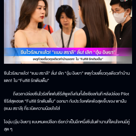
ซีนไวรัลมาแล้ว! “แบม สราลี” ลั่น! เลิก “อุ้ม อิษยา” เหตุก๋วยเตี๋ยวถุงเดียวทำบ้าน
แตก! ใน “Fulfill รักเติมเต็ม”
ถึงเวลาปล่อยซีนไวรัลที่แฟนซีรีส์พูดถึงกันทั้งโซเชียลทันที หลังปล่อย Pilot
ซีรีส์สุดฮอต “Fulfill รักเติมเต็ม” ออกมา กับประโยคตัดพ้อสุดเจ็บของ พาฝัน
(แบม สราลี) ที่ระเบิดความน้อยใจใส่
ไออุ่น (อุ้ม อิษยา) แบบหมดเปลือก เรียกว่าเป็นอีกหนึ่งซีนในตำนานที่โดนใจคนมีคู่
สุด ๆ