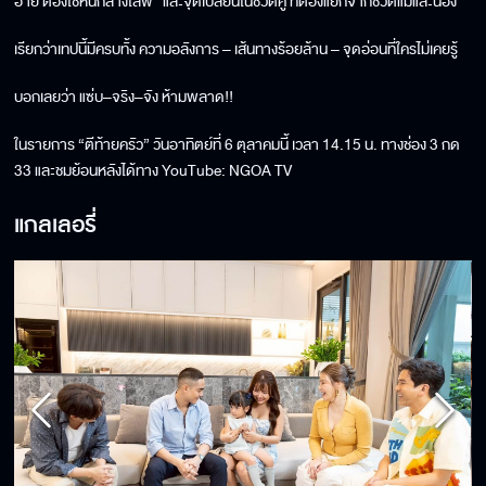
อาย ต้องใช้หนี้กลางไลฟ์” และจุดเปลี่ยนในชีวิตคู่ ที่ต้องแยกจากชีวิตแม่และน้อง
เรียกว่าเทปนี้มีครบทั้ง ความอลังการ – เส้นทางร้อยล้าน – จุดอ่อนที่ใครไม่เคยรู้
บอกเลยว่า แซ่บ–จริง–จัง ห้ามพลาด!!
ในรายการ “ตีท้ายครัว” วันอาทิตย์ที่ 6 ตุลาคมนี้ เวลา 14.15 น. ทางช่อง 3 กด
33 และชมย้อนหลังได้ทาง YouTube: NGOA TV
แกลเลอรี่