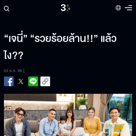
“เจนี่” “รวยร้อยล้าน!!” แล้ว
ไง??
03 ต.ค. 68