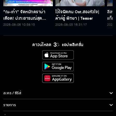
“ณ-เก้า” จัดหนักดราม่า
ไว้ใจผิดคน Ost.สองหัวใจ|
ลีลาบ
เดือด! ปะทะอารมณ์สุด
ต้าห์อู๋ พิทยา | Teaser
แท็ก
กดดัน ฟางเส้นสุดท้าย ใน
ขโมย
2026-08-06 10:58:15
2026-08-05 16:31:17
2026-
ละคร “เกมส์โกงเกมส์”
เกมส
ดาวน์โหลด
แอปพลิเคชั่น
ละคร / ซีรีส์
ละคร/ซีรีส์
รายการ
ซีรีส์นานาชาติ
รายการทั้งหมด