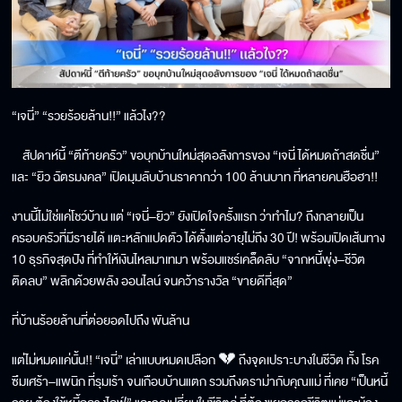
“เจนี่” “รวยร้อยล้าน!!” แล้วไง??
สัปดาห์นี้ “ตีท้ายครัว” ขอบุกบ้านใหม่สุดอลังการของ “เจนี่ ได้หมดถ้าสดชื่น”
และ “ยิว ฉัตรมงคล” เปิดมุมลับบ้านราคากว่า 100 ล้านบาท ที่หลายคนฮือฮา!!
งานนี้ไม่ใช่แค่โชว์บ้าน แต่ “เจนี่–ยิว” ยังเปิดใจครั้งแรก ว่าทำไม? ถึงกลายเป็น
ครอบครัวที่มีรายได้ แตะหลักแปดตัว ได้ตั้งแต่อายุไม่ถึง 30 ปี! พร้อมเปิดเส้นทาง
10 ธุรกิจสุดปัง ที่ทำให้เงินไหลมาเทมา พร้อมแชร์เคล็ดลับ “จากหนี้พุ่ง–ชีวิต
ติดลบ” พลิกด้วยพลัง ออนไลน์ จนคว้ารางวัล “ขายดีที่สุด”
ที่บ้านร้อยล้านที่ต่อยอดไปถึง พันล้าน
แต่ไม่หมดแค่นั้น!! “เจนี่” เล่าแบบหมดเปลือก 💔 ถึงจุดเปราะบางในชีวิต ทั้ง โรค
ซึมเศร้า–แพนิก ที่รุมเร้า จนเกือบบ้านแตก รวมถึงดราม่ากับคุณแม่ ที่เคย “เป็นหนี้