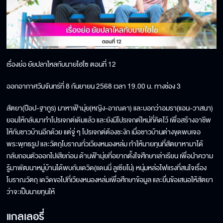
เรื่องย่อ ยัยปลาไหลกับนายไฮโซ ตอนที่ 12
ออกอากาศวันจันทร์ที่ 8 กันยายน 2568 เวลา 19.00 น. ทางช่อง 3
สัตยา(ป๊อป-ฐากูร) มาหาฟ้ามุ่ย(หญิง-อาณดา) และบอกว่าอมรา(แอน-วาสนา)
ยอมให้กลับมาทำโปรเจกต์เดิมแล้ว และยังมีโปรเจกต์ใหม่ที่คิดไว้ เพื่อสร้างอาชีพ
ให้กับชาวบ้านอีกด้วย แต่จู่ ๆ โปรเจกต์ต้องชะงัก เมื่อชาวบ้านต่างขุดพบเจอ
พระพุทธรูป และวัตถุโบราณทั่วเวียงหนองหล่ม ทำให้นายทุนที่สัตยาหามาได้
กลับถอนตัวออกไปเสียก่อน ด้านฟ้ามุ่ยที่อยากตั้งใจศึกษาเล่าเรียน เพื่อนำความ
รู้มาพัฒนาหมู่บ้านได้พบกับเดวิด(แดนนี่ ลูเซียโน่) หนุ่มหล่อไฟแรงที่สนใจเรื่อง
โบราณวัตถุ เดวิดขอไปที่เวียงหนองหล่มเพื่อศึกษาข้อมูล และยื่นข้อเสนอให้สัตยา
ว่าจะเป็นนายทุนให้
แกลเลอรี่