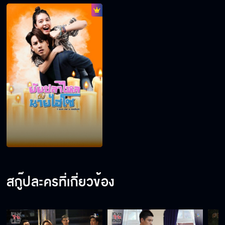
สกู๊ปละครที่เกี่ยวข้อง