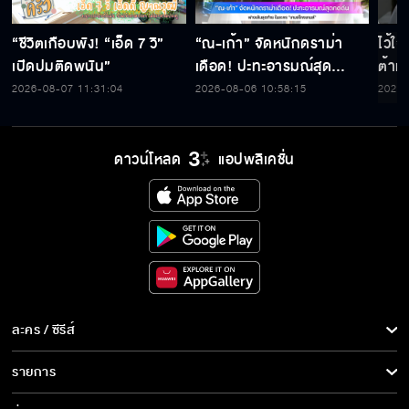
“ชีวิตเกือบพัง! “เอ็ด 7 วิ”
“ณ-เก้า” จัดหนักดราม่า
ไว้ใ
เปิดปมติดพนัน”
เดือด! ปะทะอารมณ์สุด
ต้าห์
กดดัน ฟางเส้นสุดท้าย ใน
2026-08-07 11:31:04
2026-08-06 10:58:15
2026-
ละคร “เกมส์โกงเกมส์”
ดาวน์โหลด
แอปพลิเคชั่น
ละคร / ซีรีส์
ละคร/ซีรีส์
รายการ
ซีรีส์นานาชาติ
รายการทั้งหมด