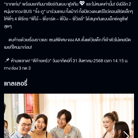
“รากแก่น” พร้อมยกทีมมาเชียร์กันแบบ ฟูลทีม 💖 และไม่หมดเท่านั้น! ยังมีอีก 2
หนุ่มจากวง BUS “จั๋ง-ภู“ มาร่วมแจม ทั้งเม้าท์ ทั้งเปิดวงดนตรีโชว์คอนเสิร์ตเล็กๆ
ให้พี่ๆ 4 พิธีกร “พี่โอ๋ – พี่อาร์ต – พี่ป๋อ – พี่วิลลี่” ได้สนุกกันแบบเอ็กซ์คลูซีฟ
สุดๆ
ตบท้ายด้วยเรื่องราวและ เซนส์พิเศษ ของ AA ตั้งแต่วัยเด็ก ที่เจ้าตัวไม่เคยเปิด
เผยที่ไหนมาก่อน!
📌 ห้ามพลาด! “ตีท้ายครัว” วันอาทิตย์ที่ 31 สิงหาคม 2568 เวลา 14.15 น.
ทาง ช่อง 3 กด 3
แกลเลอรี่