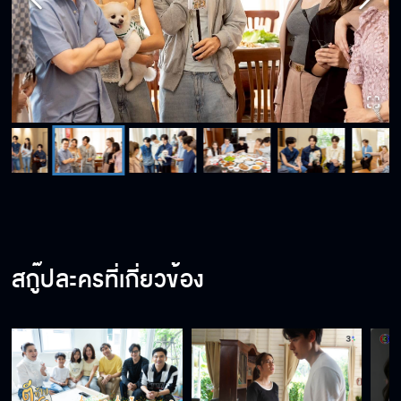
สกู๊ปละครที่เกี่ยวข้อง