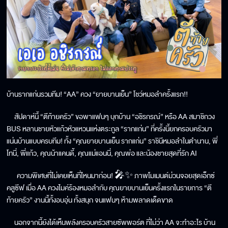
บ้านรากแก่นรวมทีม! “AA” ควง “ยายบานเย็น” โชว์หมอลำครั้งแรก!!
สัปดาห์นี้ “ตีท้ายครัว” ขอพาแฟนๆ บุกบ้าน “อชิรกรณ์” หรือ AA สมาชิกวง
BUS หลานชายหัวแก้วหัวแหวนแห่งตระกูล “รากแก่น” ที่ครั้งนี้ยกครอบครัวมา
แน่นบ้านแบบครบทีม! ทั้ง “คุณยายบานเย็น รากแก่น” ราชินีหมอลำในตำนาน, พี่
โทนี่, พี่แก้ว, คุณน้าแคนดี้, คุณแม่แอนนี่, คุณพ่อ และน้องชายสุดที่รัก AI
ความพิเศษที่ไม่เคยเห็นที่ไหนมาก่อน! 🎤✨ ภาพโมเมนต์ม่วนจอยสุดเอ็กซ์
คลูซีฟ เมื่อ AA ควงไมค์ร้องหมอลำกับ คุณยายบานเย็นครั้งแรกในรายการ “ตี
ท้ายครัว” งานนี้ทั้งอบอุ่น ทั้งสนุก จนแฟนๆ ห้ามพลาดเด็ดขาด
นอกจากนี้ยังได้เห็นพลังครอบครัวสายซัพพอร์ต ที่ไม่ว่า AA จะทำอะไร บ้าน