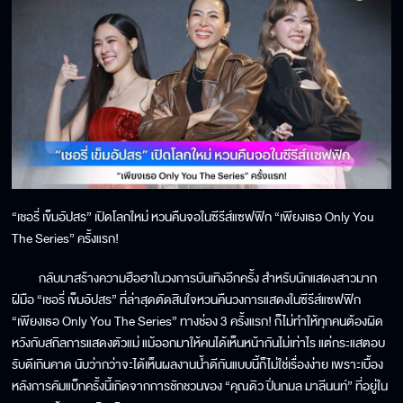
“เชอรี่ เข็มอัปสร” เปิดโลกใหม่ หวนคืนจอในซีรีส์แซฟฟิก “เพียงเธอ Only You
The Series” ครั้งแรก!
กลับมาสร้างความฮือฮาในวงการบันเทิงอีกครั้ง สำหรับนักแสดงสาวมาก
ฝีมือ “เชอรี่ เข็มอัปสร” ที่ล่าสุดตัดสินใจหวนคืนวงการแสดงในซีรีส์แซฟฟิก
“เพียงเธอ Only You The Series” ทางช่อง 3 ครั้งแรก! ก็ไม่ทำให้ทุกคนต้องผิด
หวังกับสกิลการแสดงตัวแม่ แม้ออกมาให้คนได้เห็นหน้ากันไม่เท่าไร แต่กระแสตอบ
รับดีเกินคาด นับว่ากว่าจะได้เห็นผลงานน้ำดีกันแบบนี้ก็ไม่ใช่เรื่องง่าย เพราะเบื้อง
หลังการคัมแบ็กครั้งนี้เกิดจากการชักชวนของ “คุณดิว ปิ่นกมล มาลีนนท์” ที่อยู่ใน