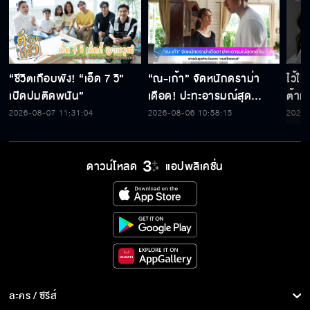
“ชีวิตเกือบพัง! “เอ็ด 7 วิ”
“ณ-เก้า” จัดหนักดราม่า
ไว้ใ
เปิดปมติดพนัน”
เดือด! ปะทะอารมณ์สุด
ต้าห์
กดดัน ฟางเส้นสุดท้าย ใน
2026-08-07 11:31:04
2026-08-06 10:58:15
2026-
ละคร “เกมส์โกงเกมส์”
ดาวน์โหลด
แอปพลิเคชั่น
ละคร / ซีรีส์