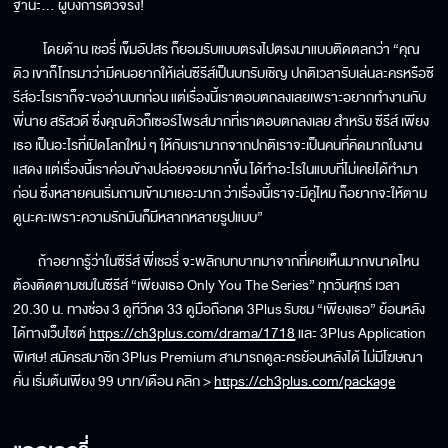
ฐานะ… ผู้บงการตัวจริง!
โดยด้าน เชอรี่ เข็มอัปสร ก็ยอมรับแบบตรงไปตรงมาแบบติดตลกว่า “คุณ
ดิว เขาก็โทรมาว่ามีคนอยากให้เล่นซีรีส์เป็นบทรับเชิญ ปกติเวลารับเล่นละครหรือซี
รีส์อะไรเราก็จะขออ่านบทก่อน แต่เรื่องนี้เราตอบตกลงเลยเพราะอยากทำงานกับ
พี่นาย สรัสวดี ซึ่งคุณดิวก็เซอร์ไพรส์มากที่เราตอบตกลงเลย สำหรับ ซีรีส์ เพียง
เธอ เป็นอะไรที่เปิดโลกใหม่ ๆ ให้กับเรามากจากปกติเราจะเป็นคนที่คิดมากในงาน
แสดง แต่เรื่องนี้เราค่อนข้างปล่อยจอยมากขึ้น ได้ทำอะไรในแบบที่ไม่เคยได้ทำมา
ก่อน ซึ่งหลายคนเริ่มถามเข้ามาเยอะมาก ว่าเรื่องนี้เราจะมีคู่ไหม ก็อยากจะให้ตาม
ดูนะคะเพราะความรักมันก็มีหลากหลายรูปแบบ”
ถ้าอยากรู้ว่าในซีรีส์ พี่เชอรี่ จะพลิกบทบาทมาจากที่เคยเห็นมากขนาดไหน
ต้องติดตามชมในซีรีส์ “เพียงเธอ Only You The Series” ทุกวันศุกร์ เวลา
20.30 น. ทางช่อง 3 ดูทีวีกด 33 ดูมือถือกด 3Plus รับชม “เพียงเธอ” ย้อนหลัง
ได้ทางเว็บไซต์
https://ch3plus.com/drama/1718
และ 3Plus Application
พิเศษ! สมัครสมาชิก 3Plus Premium สามารถดูละครย้อนหลังได้ ไม่มีโฆษณา
คั่น เริ่มต้นเพียง 99 บาท/เดือน คลิก >
https://ch3plus.com/package