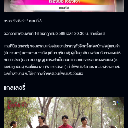
ละคร “ใจขังเจ้า” ตอนที่ 8
ออกอากาศวันพุธที่ 16 กรกฎาคม 2568 เวลา 20.30 น. ทางช่อง 3
แถนสีนิล (สุเชาว์) จอมอาคมแห่งอโยธยาปรากฎตัวอีกครั้งต่อหน้าพ่อปู่แสนคำ
(นัย รณกร) และหลวงบวรทัต (เดี่ยว สุริยนต์) ผู้เป็นลูกศิษย์พร้อมกับวางแผนให้
หมื่นวรไชย (บอล กัมมัญญ์) แสร้งทำเป็นคนดีแทรกซึมเข้าเรือนของพันแสง (ณ
เดชน์ คูกิมิยะ) หวังใช้ชวาลา (พาย รินรดา) ทำให้พันแสงเกิดราคะและหลงรักจน
ผิดคำสาบาน จะได้หาทางกำจัดตอนที่พันแสงอ่อนแอ
แกลเลอรี่