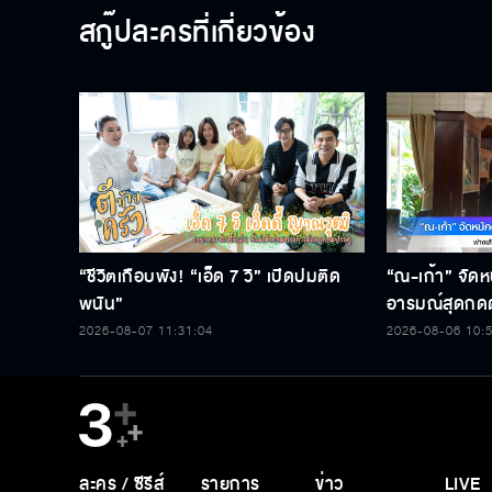
สกู๊ปละครที่เกี่ยวข้อง
“ชีวิตเกือบพัง! “เอ็ด 7 วิ” เปิดปมติด
“ณ-เก้า” จัดห
พนัน”
อารมณ์สุดกดด
ละคร “เกมส์โก
2026-08-07 11:31:04
2026-08-06 10:
ละคร / ซีรีส์
รายการ
ข่าว
LIVE