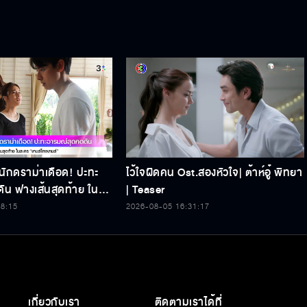
นักดราม่าเดือด! ปะทะ
ไว้ใจผิดคน Ost.สองหัวใจ| ต้าห์อู๋ พิทยา
ัน ฟางเส้นสุดท้าย ใน
| Teaser
งเกมส์”
58:15
2026-08-05 16:31:17
เกี่ยวกับเรา
ติดตามเราได้ที่