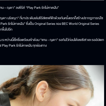
 “แทน – ญดา” ลงซีรีส์ “Play Park รักไม่คาดฝัน”
า นริลญา” ที่มาประเดิมเล่นซีรีส์แซฟฟิกด้วยกันครั้งแรกก็สร้างปรากฏการณ์โซ
lay Park รักไม่คาดฝัน” ซึ่งเป็น Original Series ของ BEC World Original Series
กขึ้นไปอีก
หว่างนี้เช็คชื่อเตรียมเข้าด้อม “แทน - ญดา” รอกันไว้ก่อนได้เลยซิส! และรออัปเดท
 Play Park รักไม่คาดฝัน ทุกช่องทาง