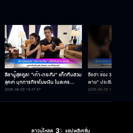
ลีลาบู๊สุดคูล! “เก้า-กระทิง” แท็กทีมสวม
ฮือฮา ช่อง 3 เซอร์ไพรส์
ลุคเท่ บุกภารกิจขโมยเงิน ในละคร
พาย” ประชันบทบาท ลง
“เกมส์โกงเกมส์”
ผ่านกาลเวลาฟอร์มใหญ่ “รสก
2026-08-05 13:47:57
2026-08-05 12:56:46
พร้อมกระชากเรตติ้ง
ดาวน์โหลด
แอปพลิเคชั่น