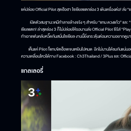
แค่ปล่อย Official Pilot สุดฮือฮา โซเชียลแตกช่อง 3 เดินเครื่องต่อ! ส่ง
เปิดตัวสมฐานะเคมีทำลายล้างจริง ๆ สำหรับ “แทน ดวงแก้ว” และ “ญด
เชียลแตก! ล่าสุดช่อง 3 ก็ไม่ปล่อยให้รอนานส่ง Official Pilot ซีรีส์ “P
ทำเอาแฟนคลับหวี๊ดกันสนั่นโซเชียล งานนี้ยิ่งกระตุ้นต่อมความอยากดูมา
เห็นแค่ Pilot ก็แทบขิตฮ็อพจนเหยินไปหมด อีกไม่นานได้ชมกันแน่นอน ระ
ความเคลื่อนไหวได้ทาง Facebook : Ch3Thailand / 3Plus และ Official
แกลเลอรี่