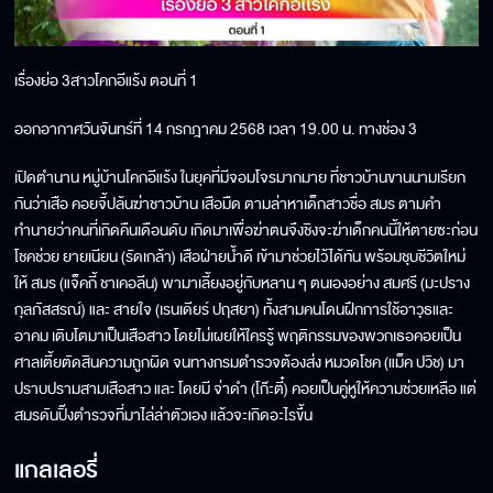
เรื่องย่อ 3สาวโคกอีแร้ง ตอนที่ 1
ออกอากาศวันจันทร์ที่ 14 กรกฎาคม 2568 เวลา 19.00 น. ทางช่อง 3
เปิดตำนาน หมู่บ้านโคกอีแร้ง ในยุคที่มีจอมโจรมากมาย ที่ชาวบ้านขานนามเรียก
กันว่าเสือ คอยจี้ปล้นฆ่าชาวบ้าน เสือมืด ตามล่าหาเด็กสาวชื่อ สมร ตามคำ
ทำนายว่าคนที่เกิดคืนเดือนดับ เกิดมาเพื่อฆ่าตนจึงชิงจะฆ่าเด็กคนนี้ให้ตายซะก่อน
โชคช่วย ยายเนียน (รัดเกล้า) เสือฝ่ายน้ำดี เข้ามาช่วยไว้ได้ทัน พร้อมชุบชีวิตใหม่
ให้ สมร (แจ็คกี้ ชาเคอลีน) พามาเลี้ยงอยู่กับหลาน ๆ ตนเองอย่าง สมศรี (มะปราง
กุลภัสสรณ์) และ สายใจ (เรนเดียร์ ปฤสยา) ทั้งสามคนโดนฝึกการใช้อาวุธและ
อาคม เติบโตมาเป็นเสือสาว โดยไม่เผยให้ใครรู้ พฤติกรรมของพวกเธอคอยเป็น
ศาลเตี้ยตัดสินความถูกผิด จนทางกรมตำรวจต้องส่ง หมวดโชค (แม็ค ปวิช) มา
ปราบปรามสามเสือสาว และ โดยมี จ่าดำ (โก๊ะตี๋) คอยเป็นคู่หูให้ความช่วยเหลือ แต่
สมรดันปิ๊งตำรวจที่มาไล่ล่าตัวเอง แล้วจะเกิดอะไรขึ้น
แกลเลอรี่