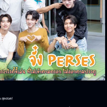
op สุดฮอต!