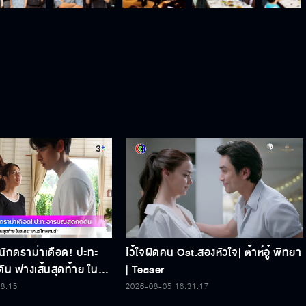
นักดราม่าเดือด! ปะทะ
ไว้ใจผิดคน Ost.สองหัวใจ| ต้าห์อู๋ พิทยา
ัน ฟางเส้นสุดท้าย ใน
| Teaser
งเกมส์”
58:15
2026-08-05 16:31:17