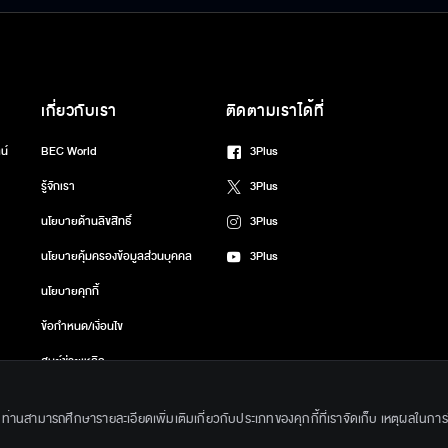
เกี่ยวกับเรา
ติดตามเราได้ที่
น์
BEC World
3Plus
รู้จักเรา
3Plus
นโยบายด้านลิขสิทธิ์
3Plus
นโยบายคุ้มครองข้อมูลส่วนบุคคล
3Plus
นโยบายคุกกี้
ข้อกำหนด/เงื่อนไข
ศูนย์ช่วยเหลือ
gkok Entertainment Co.,Ltd. All Rights Reserved. Powered by BECi Corpo
ึ้น ท่านสามารถศึกษารายละเอียดเพิ่มเติมเกี่ยวกับประเภทของคุกกี้ที่เราจัดเก็บ เหตุผลในการใช้