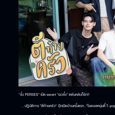
"จั๋ง PERSES" เปิด secert "เอวจั๋ง" แฟนคลับก็รัก!!
…ปฏิบัติการ ”ตีท้ายครัว“ บุ๊กเปิดบ้านครั้งแรก..“ไอดอลหนุ่มตี๋ T-p