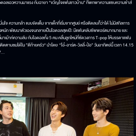
T-pop ไอดอลเอวหวานมาแรง กับฉายา “ขวัญใจแฟนชาวบ้าน” ที่พกพาความแซบความซ่าส์
นใจ ความกล้า แบบจัดเต็ม จากเด็กที่เริ่มจากศูนย์ หรือติดลบก็ว่าได้ ไม่มีสกิลการ
นอย่างหนัก พัฒนาตัวเองจนกลายเป็นไอดอลสุดเป๊ะ มีแฟนคลับซัพพอร์ตมากมาย และ
่มาเม้าท์ความลับ กับไอดอลทั้ง 5 คน คลื่นลูกใหม่ที่ซัดวงการ T-pop ให้บรรดาแฟน
 ติดตามชมได้ใน ”ตีท้ายครัว“ นำโดย “โอ๋-อาร์ต-วิลลี่-ป๋อ” วันอาทิตย์นี้ เวลา 14.15
TV…