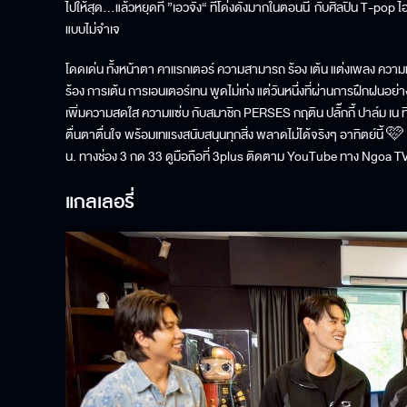
ไปให้สุด…แล้วหยุดที่ ”เอวจั๋ง“ ที่โด่งดังมากในตอนนี้ กับศิลปิน 
แบบไม่จำเจ
โดดเด่น ทั้งหน้าตา คาแรกเตอร์ ความสามารถ ร้อง เต้น แต่งเพลง ความมั่
ร้อง การเต้น การเอนเตอร์เทน พูดไม่เก่ง แต่วันหนึ่งที่ผ่านการฝึกฝ
เพิ่มความสดใส ความแซ่บ กับสมาชิก PERSES กฤติน ปลั๊กกี้ ปาล์ม เน ที
ตื่นตาตื่นใจ พร้อมเทแรงสนับสนุนทุกสิ่ง พลาดไม่ได้จริงๆ อาทิตย์นี้ 🩷
น. ทางช่อง 3 กด 33 ดูมือถือที่ 3plus ติดตาม YouTube ทาง Ngoa 
แกลเลอรี่