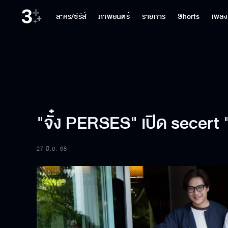
ละคร/ซีรีส์
ภาพยนตร์
รายการ
Shorts
เพลง
"จั๋ง PERSES" เปิด secert "
27 มิ.ย. 68