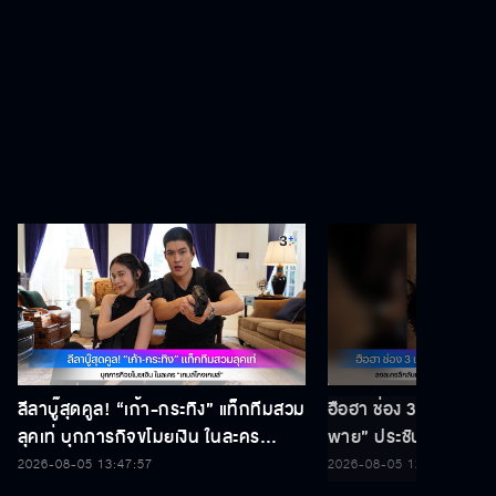
ลีลาบู๊สุดคูล! “เก้า-กระทิง” แท็กทีมสวม
ฮือฮา ช่อง 3 เซอร์ไพรส์
ลุคเท่ บุกภารกิจขโมยเงิน ในละคร
พาย” ประชันบทบาท ลง
“เกมส์โกงเกมส์”
ผ่านกาลเวลาฟอร์มใหญ่ “รสก
2026-08-05 13:47:57
2026-08-05 12:56:46
พร้อมกระชากเรตติ้ง