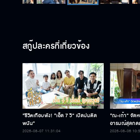
สกู๊ปละครที่เกี่ยวข้อง
“ชีวิตเกือบพัง! “เอ็ด 7 วิ” เปิดปมติด
“ณ-เก้า” จัดห
พนัน”
อารมณ์สุดกดด
ละคร “เกมส์โก
2026-08-07 11:31:04
2026-08-06 10: