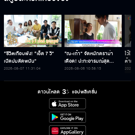
“ชีวิตเกือบพัง! “เอ็ด 7 วิ”
“ณ-เก้า” จัดหนักดราม่า
ไว้ใ
เปิดปมติดพนัน”
เดือด! ปะทะอารมณ์สุด
ต้าห์
กดดัน ฟางเส้นสุดท้าย ใน
2026-08-07 11:31:04
2026-08-06 10:58:15
2026-
ละคร “เกมส์โกงเกมส์”
ดาวน์โหลด
แอปพลิเคชั่น