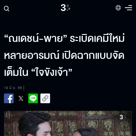
“ณเดชน์-พาย” ระเบิดเคมีใหม่
หลายอารมณ์ เปิดฉากแบบจัด
เต็มใน “ใจขังเจ้า”
19 มิ.ย. 68