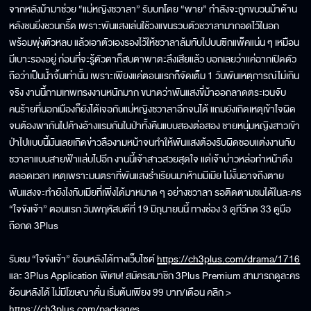
จากหลังม้ามาช่วย “แม่หญิงชวาลา” รับบทโดย “พาย” กำลังจะถูกขบวนม้าด้าน
หลังชนยิ่งชวนกรี๊ด เพราะพันแสงเล่นใช้วงแขนรวบตัวชวาลามากอดไว้ในอก
พร้อมพุ่งตัวหลบ แล้วเอาตัวเองรองไว้ให้ชวาลาล้มทับไปบนซิกแพ็คแน่น ๆ เหมือน
มีเบาะรองอยู่ ก่อนที่จะรู้ตัวตาก็สบตาพาตะลึงเสียแล้ว บอกเลยว่าแค่ฉากเปิดตัว
ถือว่าเป็นน้ำจิ้มเท่านั้น เพราะเพียงแค่ตอนแรกก็จัดเต็ม 1 วันพันเหตุการณ์ไม่เกิน
จริง งานนี้กามเทพทรงงานหนักมาก ขนาดว่าพันแสงขี่ม้าออกลาดตระเวนจับ
คนร้ายที่นอกเมืองก็ยังได้เจอกับแม่หญิงชวาลาอีกจนได้ แถมยังเกิดเหตุเข้าใจผิด
จนต้องพากันไปค้างอ้างแรมกันในป่าทั้งคืนแบบสองต่อสอง ชายหนุ่มหญิงสาวเข้า
ป่าไปแบบนี้มันเลยเกิดข่าวลืองามหน้าจนทำให้พันแสงต้องรับผิดชอบแต่งงานกับ
ชวาลาแบบสายฟ้าแล่บไปอีก งานนี้เจ้าสาวสวยสุดใจ แต่เจ้าบ่าวหล่อทำหน้าตึง
ตลอดเวลา เหตุเพราะมนตราที่พันแสงร่ำเรียนมาห้ามมีเมีย ไม่งั้นอาจถึงตาย
พันแสงจะทำยังไงกับเมียที่เพิ่งได้มาหมาด ๆ อย่างชวาลา รอติดตามชมได้ในละคร
“ใจขังเจ้า” ตอนแรก วันพฤหัสบดีที่ 19 มิถุนายนนี้ ทางช่อง 3 ดูทีวีกด 33 ดูมือ
ถือกด 3Plus
รับชม “ใจขังเจ้า” ย้อนหลังได้ทางเว็บไซต์
https://ch3plus.com/drama/1716
และ 3Plus Application พิเศษ! สมัครสมาชิก 3Plus Premium สามารถดูละคร
ย้อนหลังได้ ไม่มีโฆษณาคั่น เริ่มต้นเพียง 99 บาท/เดือน คลิก >
https://ch3plus.com/packages