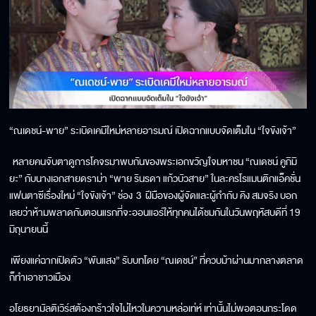
“ณเดชน์-พาย” ระเบิดเคมีใหม่หลายอารมณ์ เปิดฉากแบบจัดเต็มใน “ใจขังเจ้า”
หลายคนจับตาดูการโคจรมาพบกันของพระเอกขวัญใจมหาชน “ณเดชน์ คูกิมิ
ยะ” กับนางเอกสายดราม่า “พาย รินรดา แก้วบัวสาย” ในละครโรแมนติกแอ็คชั่น
แฟนตาซีเรื่องใหม่ “ใจขังเจ้า” ช่อง 3 ฝีมือของผู้จัดและผู้กำกับ คิง สมจริง บอก
เลยว่าห้ามพลาดกับตอนแรกที่จะออนแอร์ให้ทุกคนได้ชมกันในวันพฤหัสบดีที่ 19
มิถุนายนนี้
เพียงแค่ฉากเปิดตัว “พันแสง” รับบทโดย “ณเดชน์” ที่ควบม้าผ่านมากลางตลาด
ก็ทำเอาชาวเมือง
อโยธยามัลติเวิร์สต้องกร้าวใจไม่ไหวในความหล่อเท่ห์ เท่านั้นไม่พอตอนกระโดด