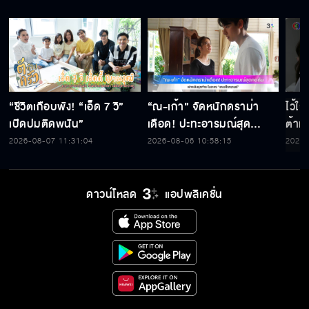
“ชีวิตเกือบพัง! “เอ็ด 7 วิ”
“ณ-เก้า” จัดหนักดราม่า
ไว้ใ
เปิดปมติดพนัน”
เดือด! ปะทะอารมณ์สุด
ต้าห์
กดดัน ฟางเส้นสุดท้าย ใน
2026-08-07 11:31:04
2026-08-06 10:58:15
2026-
ละคร “เกมส์โกงเกมส์”
ดาวน์โหลด
แอปพลิเคชั่น