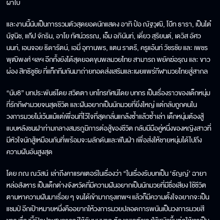
ผ้าใบ
และงานนี้นับเป็นการรวมตัวสุดยอดนักแสดง อาทิ ป๋อ ณัฐวุฒิ, โบ๊ท ธารา, เป็นไต๋
นัฐนิช, แก๊ป จักริน, อาโย ทัศน์วรรณ, เอ็ม อภินันท์, เดี่ยว สุริยนต์, เดวิส อัศว
นนท์, เอนจอย ธิดารัตน์, เอมี่ อุทานพร, แตน ราตรี, ครูแอ้นท์ วัชรชัย และ เพชร
พุฒิพงศ์ ฯลฯ อีกทั้งยังได้สุดยอดขุนพลมวยไทย สามารถ พยัคฆ์อรุณ และ ขาว
ผ่อง สิทธิชูชัย ที่แท็กทีมกันมาถ่ายทอดส่งเสริมและเผยแพร่กีฬามวยไทยสู่สากล
“นับ8” บทประพันธ์โดย สวิตตา บทโทรทัศน์โดย บทกร เป็นเรื่องราวของเด็กหนุ่ม
ที่รักกีฬามวยจนสุดชีวิต และฝันอยากเป็นนักมวยที่ยิ่งใหญ่ แต่กลับถูกคนใน
วงการมวยไม่เว้นแม้แต่เพื่อนที่ไว้ใจที่สุดกลั่นแกล้งซ้ำแล้วซ้ำเล่า เด็กหนุ่มต้องสู้
แบบหลังชนฝาท่ามกลางสมรภูมิการต่อสู้ของชีวิต กลับมีมือคู่หนึ่งของหญิงสาวที่
มีหัวใจนักสู้เหมือนกันที่พร้อมจะผลักดันและฟันฝ่า เพื่อส่งให้ชายหนุ่มได้ไปถึง
ความฝันอันสูงสุด
โดย ภณ ณวัสน์ เล่าถึงคาแรคเตอร์ในเรื่องว่า “ในเรื่องรับบทเป็น ‘ธัญญ์’ ฉายา
หล่อสังหาร เป็นเด็กต่างจังหวัดที่มีความฝันอยากเป็นนักมวยที่มีชื่อเสียง ใช้ชีวิต
ตามหาความฝันมาเรื่อย ๆ จนได้เข้ามากรุงเทพฯ แล้วก็มีความตั้งใจอยากจะเป็น
แชมป์ อีกเป้าหมายหนึ่งคืออยากให้วงการมวยปลอดการพนันเป็นวงการมวยสี