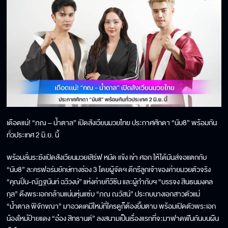
เดือดแน่! “ภณ – น้ำตาล” เปิดสังเวียนมวยไทย ประกาศศักดา “นับ8” พร้อมกัน
ทั่วประเทศ 2 มิ.ย. นี้
พร้อมลั่นระฆังเปิดสังเวียนมวยเสิร์ฟ หมัด แข้ง เข่า ศอก ให้ได้มันส์จอแตกกับ
“นับ8” ละครฟอร์มยักษ์ทางช่อง 3 โดยผู้จัดฯ ดีกรีลูกเจ้าของค่ายมวยตัวจริง
“คุณปิ่น-ณัฏฐนันท์ ฉวีวงษ์” แห่งค่ายทีวีซีน และผู้กำกับฯ “บรรจง สินธนมงคล
กุล” ดึงพระเอกกล้ามแน่นหุ่นแซ่บ “ภณ ณวัสน์” ประกบนางเอกสาวตัวแม่
“น้ำตาล พิจักขณา” มาอวดเคมีใหม่ที่ใครดูก็ต้องยิ้มตาม พร้อมเปิดตัวพระเอก
น้องใหม่ป้ายแดง “อ๋อง สิทธานต์” ลงสนามเป็นเรื่องแรกที่จะมาฟาดฟันกันบนผืน