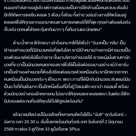
ขาว เรื่องนี้เปิดประสบการณ์ให้กับผมมาก ต้องดูแลตัวเองให้หนักขึ้นต่อให้เราเป็น
คนออกกำลังกายอยู่แล้ว แต่การต่อยมวยเป็นการใช้กล้ามเนื้อคนละแบบ ต้องไป
ฝึกให้เกิดการเคยชิน ตลอด 5 เดือน ทั้งซ้อม ทั้งถ่าย วอร์มร่างกายให้พร้อมอยู่
ตลอดเพื่อให้ทุกอยากออกมาตรงตามคาแรคเตอร์ที่ดีที่สุด ทุกอย่างต้องเล่นจริง
เจ็บจริง ทุกคนตั้งใจและทุ่มเทกันมาก ๆ ทั้งทีมงานและนักแสดง”
ด้าน น้ำตาล พิจักขณา เล่าถึงบทบาทให้ได้ฟังว่า “รับบทเป็น ‘หลิน’ เป็น
เจ้าของค่ายมวยที่มีนักมวยหล่อที่สุดในโลก เขามีเป้าหมายว่าอยากมีค่ายมวยเป็น
ของตัวเอง แต่พ่อไม่เชื่อว่าเราจะขึ้นมาบริหารค่ายมวยได้ เราเลยมุ่งมั่นตามหานัก
มวยที่จะมาเป็นนักมวยคนแรกของเราเพื่อใช้เป็นข้อต่อรองบางอย่าง แม้ว่าเรารับ
บทเป็นเจ้าของค่ายมวยก็ต้องไปเรียนต่อยมวยด้วยเหมือนกัน เขาฝึกพวกเราทุก
คนเหมือนเป็นนักมวยจริง ๆ ดีใจนะคะ เพราะการที่ได้ฝึกกับนักมวยระดับแชมป์มัน
เป็นอะไรที่เกินฝันมาก เป็นอีกหนึ่งเรื่องที่มีทั้งบู๊ โรแมนติก ดราม่า คอมเมดี้ พร้อม
ด้วยนักมวยร่างทองอีกหลายคน ไม่อยากให้ทุกคนพลาดเลยเพราะในแต่ละอีพีจะ
มีปมของแต่ละคนที่รอให้คุณได้ไปพิสูจน์พร้อมกัน”
แล้วมาชมศิลปะแม่ไม้มวยไทยที่หลายคนคิดถึงได้ใน “นับ8” ทุกวันจันทร์ –
อังคาร เวลา 20.30 น. เริ่มขึ้นชกพร้อมกันทั่วประเทศ วันจันทร์ที่ 2 มิถุนายน
2568 ทางช่อง 3 ดูทีวีกด 33 ดูมือถือกด 3Plus