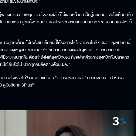
ความแสบของน้ำผึ้งกันค่ะ”
คู่ของผมเริ่มจากเหตุการณ์เจอกันแล้วก็ไม่ชอบหน้ากัน เป็นคู่กัดกันมา จนได้เห็นบันทึก
นรักกันซะงั้น ผู้ชมก็จะได้ลุ้นว่าตอนไหนจะกล้าบอกรักกันสักที จะลงเอยกันเมื่อไหร่ ก็
อยู่กับพี่ชาย ไม่มีพ่อแม่ เด็กคนนี้ได้รับการไซโคจากคนใกล้ ๆ ตัวว่า ลุงหมึกคนนี้
ุงหมึกเขามีผู้หญิงมาชอบเยอะ ทำให้ปลาดาวต้องเจอปัญหาต่าง ๆ มากมาย เกิด
าวก็มีวางแผนทุกคืน ต้องทำยังไงให้ลุงหมึกชอบ ก็ขอฝากตัวละครลุงหมึกกับปลาดาว
มึกได้หรือไม่ ฝากทุกคนติดตามด้วยนะคะ”
าบได้หรือไม่? ติดตามชมได้ใน “แผนรักหักคานลุง” ทุกวันจันทร์ – ศุกร์ เวลา
33 ดูมือถือกด 3Plus”