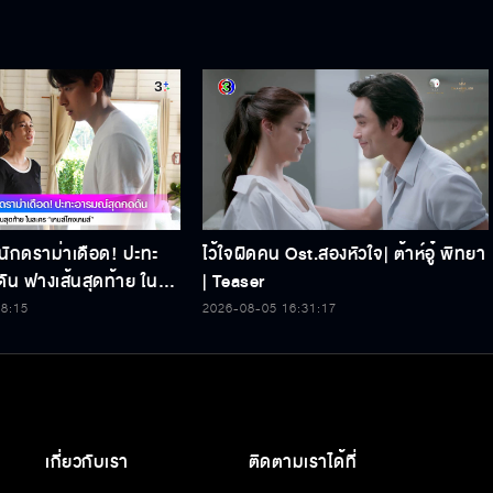
นักดราม่าเดือด! ปะทะ
ไว้ใจผิดคน Ost.สองหัวใจ| ต้าห์อู๋ พิทยา
ัน ฟางเส้นสุดท้าย ใน
| Teaser
งเกมส์”
58:15
2026-08-05 16:31:17
เกี่ยวกับเรา
ติดตามเราได้ที่