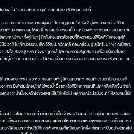
ฮาสนั่นจอ ใน “แผนรักหักคานลุง” เริ่มตอนแรก 6 พฤษภาคมนี้
านจากค่าย ทีวีซีน ของผู้จัด “ปิ่น ณัฏฐนันท์” ซึ่งได้ 2 คู่พระนาง อย่าง “ป๊อบ
ศ” ผนึกกำลังมาตกคนดูให้แฮปปี้ พร้อมเรียกรอยยิ้ม และเสียงหัวเราะกันอย่างแน่นอน กับ
โชคชะตานำพาทั้งคู่ให้มารู้จักกับสองสาวตัวแสบที่คิดวางแผนพิชิตหัวใจสองลุงให้
าทิ โย ทัศน์วรรณ, เล็ก วิวัฒน์, ขวัญฤดี กลมกล่อม, อู๋ สมิทธิ, มาญ่า ณนิศชา,
ิฟ มัจฉา, สิงโต สกลรัฐ ฯลฯ ที่จะพาทุกคนไปพบกับความสนุกสนาน พร้อมเรียกเสียงฮา
ใหญ่ที่รวมตัวกันมาสร้างสีสันกันอย่างคับคั่ง เริ่มตอนแรกวันอังคารที่ 6 พฤษภาคม
ื่องนี้ได้มาออกอากาศ เพราะว่าตอนถ่ายทำรู้สึกสนุกมาก ๆ ตอนทำงานเรามีความสุขก็
าหาร มีฟาร์มผักอยู่ใกล้ไร่ของน้ำผึ้ง แต่แล้วก็มีเหตุการณ์ที่ไม่คาดคิดเกิดขึ้น ทำให้
ู่เราว่าน้ำผึ้งจะคว้าใจของลุงหมีไปได้หรือไม่ เหตุการณ์อะไรมันจะทำให้สองคนนี้รัก
ค่ะ ตัวน้ำผึ้งโตมากับคุณย่า ซึ่งคุณย่าเป็นเจ้าของสวนมะม่วงรั้วอยู่ติดกันกับฟาร์มผัก
คิดอะไรก็พูด ก่อวีรกรรมเยอะนิดนึง แต่คนที่ให้ความช่วยเหลือเราตลอดเวลาก็คือลุงหมี
บลุงหมีด้วยนะคะ ว่าปฏิบัติการหักคานลุงที่เหมือนจะหักตั้งแต่แรก จะเป็นอย่างไรต่อไป