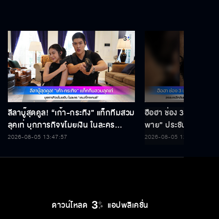
ลีลาบู๊สุดคูล! “เก้า-กระทิง” แท็กทีมสวม
ฮือฮา ช่อง 3 เซอร์ไพรส์
ลุคเท่ บุกภารกิจขโมยเงิน ในละคร
พาย” ประชันบทบาท ลง
“เกมส์โกงเกมส์”
ผ่านกาลเวลาฟอร์มใหญ่ “รสก
2026-08-05 13:47:57
2026-08-05 12:56:46
พร้อมกระชากเรตติ้ง
ดาวน์โหลด
แอปพลิเคชั่น