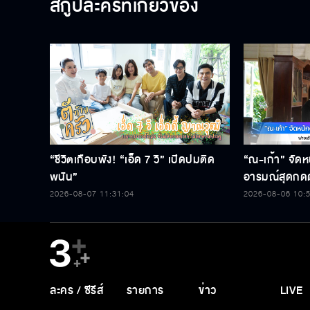
สกู๊ปละครที่เกี่ยวข้อง
“ชีวิตเกือบพัง! “เอ็ด 7 วิ” เปิดปมติด
“ณ-เก้า” จัดห
พนัน”
อารมณ์สุดกดด
ละคร “เกมส์โก
2026-08-07 11:31:04
2026-08-06 10:
ละคร / ซีรีส์
รายการ
ข่าว
LIVE