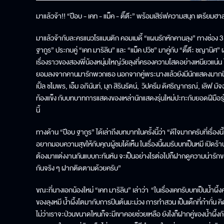
มาแล้วจ้า!! “ป๊อบ - เคท - แม็ค - ติ๊ต๊ะ” พร้อมเสิร์ฟความสนุก เตรียม
มาแล้วจ้ากับละครแนวโรแมนติก คอมเมดี้ “แผนรักหักคานลุง” ทางช่อง 3 ผลง
ฐากูร” ประกบคู่ “เคท มาริลิน” และ “แม็ค ปวิช” มาคู่กับ “ติ๊ต๊ะ ชญานิ
เรื่องราวของสองพี่น้องหนุ่มใหญ่วัยลุงที่ครองความโสดอย่างเหนียวแน่น 
ยอมลงจากคานมารักพวกเธอ นอกจากคู่พระนางแล้วยังมีนักแสดงมากฝีมือ อ
เปิ้ล ชไมพร, เอ็ม อภินันท์, มุก สิรินรัตน์, วิปครีม ดิศริญากรณ์, เล
ท้องแข็ง กับบทบาทการแสดงของเหล่านักแสดงรุ่นใหม่ปะทะกับยอดฝีมือรุ่น
นี้
ทางด้าน “ป๊อบ ฐากูร” ได้เล่าถึงบทบาทในครั้งนี้ว่า “ดีใจมากครับที่เร
อยากมอบความสุขให้กับคุณผู้ชมได้เห็น ในเรื่องนี้ผมรับบทเป็นหมี เปิดร้านอ
ต้องมาแต่งงานกันแบบกะทันหัน จะเป็นอย่างไรต่อไปก็ฝากดูความน่ารักของค
กันจริง ๆ ฝากติดตามด้วยครับ”
ขณะที่นางเอกน้องใหม่ “เคท มาริลิน” เล่าว่า “ในเรื่องเคทรับบทเป็นน้ำผึ้ง
ของลุงหมี น้ำผึ้งโตมากับการปีนต้นมะม่วง การทำสวน เป็นเด็กที่ก๋ากั่น 
ไม่ว่าเราจะป่วนขนาดไหนก็จะมีเขาคอยช่วยเหลือ ยังไงก็ฝากคู่ของน้ำผึ้งกั