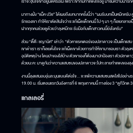
เราจะฮุบใจเขาอยู่มัดหรือไม่ เพราะเขาก็มีกำแพงใจอยู่ มาชมความน่ารัก
มาทางฝั่ง “แม็ค ปวิช” ได้เผยถึงบทบาทครั้งนี้ว่า “ผมรับบทเป็นหมึกครับ 
รักของเขา ทำให้เราตัดสินใจว่าจะแก้เผ็ดเด็กคนนี้ ไป ๆ มา ๆ ก็เลยกลายเป็
ฝากทุกคนช่วยดูด้วยว่าลุงหมึกจะรับมือกับเด็กสาวคนนี้ยังไงครับ”
ส่วน “ติ๊ต๊ะ ชญานิศ” เล่าว่า “ตัวคาแรคเตอร์ของปลาดาวจะเป็นเด็กแสบ ซน 
เขาด่าเรา เราก็เลยตั้งใจจะแก้เผ็ดเขาด้วยการทำให้เขามาชอบเรา ตัวล
อุบัติเหตุบ้าง โดนปาของใส่บ้าง ตัวเขาเองก็ต้องมาปกป้องเรา ตัวปลาด
ด้วยนะคะ มาดูกันว่าความแสบซนของปลาดาวจะไปทะลายกำแพงของลุงห
งานนี้ลุงแสนอบอุ่นละมุนแบบดีต่อใจ…จะแพ้ความแสบซนสดใสไปอย่างราบค
19.00 น. เริ่มตอนแรกวันอังคารที่ 6 พฤษภาคมนี้ ทางช่อง 3 “ดูทีวีกด 
แกลเลอรี่