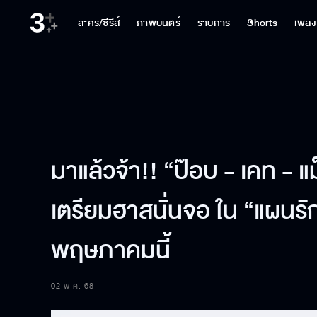
ละคร/ซีรีส์
ภาพยนตร์
รายการ
Shorts
เพลง
มาแล้วจ้า!! “ป๊อบ - เคท - แ
เตรียมฮาสนั่นจอ ใน “แผนรั
พฤษภาคมนี้
02 พ.ค. 68