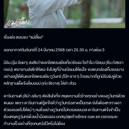
เรื่องย่อ ตอนจบ “แม่เลี้ยง”
ออกอากาศวันจันทร์ที่ 24 มีนาคม 2568 เวลา 20.30 น. ทางช่อง 3
มิริน (อุ้ม อิษยา) สงสัยว่าดอกไฮเดรนเยียเกี่ยวข้องอะไรทำไม ณิชมน (ซีน ภัสธรา
กรณ์) พยายามส่งซิกให้เธอ จึงไปดูที่บ้านณิชมนให้แน่ใจ จนพบกล่องเก็บของบาง
อย่างอยู่ใต้ต้นดอกไฮเดรนเยีย ภูวินทร์ (โบ๊ท ธารา) โกรธมากที่ถูกมิรินข่มขู่ด้วย
หลักฐานเด็ดจึงสั่งบอมบ์ (เก่ง ชัชวาล) ไล่ล่า ส่วน
ดารินกานต์ (ลีน่า ลลินา) ตัดสินใจที่จะหยุดความชั่วร้ายทุกอย่างของภูวินทร์ด้วย
ตนเอง เพราะดารินกานต์รู้แก่ใจดีว่าภูวินทร์ฉลาดเป็นกรด ยังไงต้องหาทางเอา
ตัวเองรอดไปได้แน่ ๆ คนชั่วอย่างภูวินทร์ไม่ควรลอยนวล ดารินกานต์จึงจำเป็น
ต้องหยุดภูวินทร์ด้วยน้ำมือเธอเอง บทสรุปสุดท้ายใครจะรอด และเวรกรรมจะ
ทำงานเร็วอย่างที่ทุกคนหวังไว้หรือไม่ต้อง