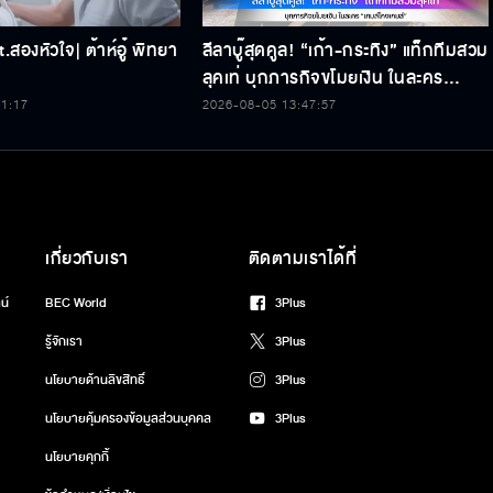
.สองหัวใจ| ต้าห์อู๋ พิทยา
ลีลาบู๊สุดคูล! “เก้า-กระทิง” แท็กทีมสวม
ลุคเท่ บุกภารกิจขโมยเงิน ในละคร
“เกมส์โกงเกมส์”
31:17
2026-08-05 13:47:57
เกี่ยวกับเรา
ติดตามเราได้ที่
น์
BEC World
3Plus
รู้จักเรา
3Plus
นโยบายด้านลิขสิทธิ์
3Plus
นโยบายคุ้มครองข้อมูลส่วนบุคคล
3Plus
นโยบายคุกกี้