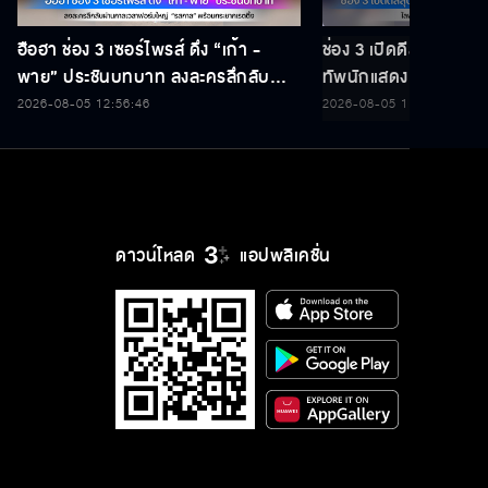
ฮือฮา ช่อง 3 เซอร์ไพรส์ ดึง “เก้า -
ช่อง 3 เปิดดีลสุดปัง 3
พาย” ประชันบทบาท ลงละครลึกลับ
ทัพนักแสดง - พิธีกร
ผ่านกาลเวลาฟอร์มใหญ่ “รสกาล”
ใน “ดีลดีที่ตึกเตย 24 ชั
2026-08-05 12:56:46
2026-08-05 11:06:35
พร้อมกระชากเรตติ้ง
ดาวน์โหลด
แอปพลิเคชั่น