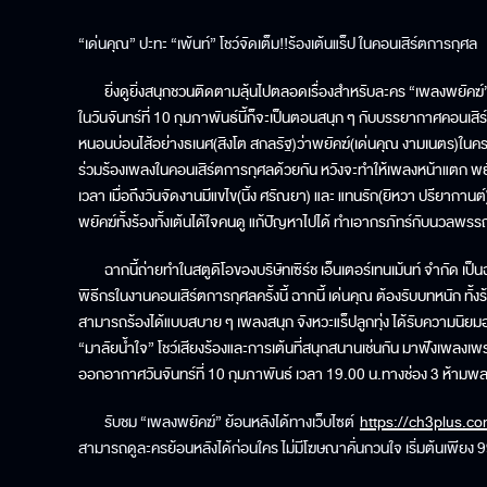
“เด่นคุณ” ปะทะ “เพ้นท์” โชว์จัดเต็ม!!ร้องเต้นแร็ป ในคอนเสิร์ตการกุศล
ยิ่งดูยิ่งสนุกชวนติดตามลุ้นไปตลอดเรื่องสำหรับละคร “เพลงพยัคฆ์” 
ในวันจันทร์ที่ 10 กุมภาพันธ์นี้ก็จะเป็นตอนสนุก ๆ กับบรรยากาศคอนเสิ
หนอนบ่อนไส้อย่างธเนศ(สิงโต สกลรัฐ)ว่าพยัคฆ์(เด่นคุณ งามเนตร)ใน
ร่วมร้องเพลงในคอนเสิร์ตการกุศลด้วยกัน หวังจะทำให้เพลงหน้าแตก พยัคฆ
เวลา เมื่อถึงวันจัดงานมีแขไข(นิ้ง ศรัณยา) และ แทนรัก(ยิหวา ปรียากานต์) รว
พยัคฆ์ทั้งร้องทั้งเต้นได้ใจคนดู แก้ปัญหาไปได้ ทำเอากรภัทร์กับนวลพร
ฉากนี้ถ่ายทำในสตูดิโอของบริษัทเซิร์ช เอ็นเตอร์เทนเม้นท์ จำกัด เป็น
พิธีกรในงานคอนเสิร์ตการกุศลครั้งนี้ ฉากนี้ เด่นคุณ ต้องรับบทหนัก ทั้ง
สามารถร้องได้แบบสบาย ๆ เพลงสนุก จังหวะแร็ปลูกทุ่ง ได้รับความนิยม
“มาลัยน้ำใจ” โชว์เสียงร้องและการเต้นที่สนุกสนานเช่นกัน มาฟังเพลงเพ
ออกอากาศวันจันทร์ที่ 10 กุมภาพันธ์ เวลา 19.00 น.ทางช่อง 3 ห้ามพล
รับชม “เพลงพยัคฆ์” ย้อนหลังได้ทางเว็บไซต์
https://ch3plus.c
สามารถดูละครย้อนหลังได้ก่อนใคร ไม่มีโฆษณาคั่นกวนใจ เริ่มต้นเพียง 