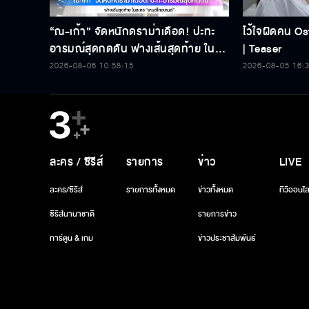
“ณ-เก้า” จัดหนักดราม่าเดือด! ปะทะ
ไว้ใจผิดคน Ost
อารมณ์สุดกดดัน ฟางเส้นสุดท้าย ใน
| Teaser
ละคร “เกมส์โกงเกมส์”
2026-08-06 10:58:15
2026-08-05 16:
ละคร / ซีรีส์
รายการ
ข่าว
LIVE
ละคร/ซีรีส์
รายการทั้งหมด
ข่าวทั้งหมด
ทีวีออนไล
ซีรีส์นานาชาติ
รายการข่าว
การ์ตูน & เกม
ข่าวประชาสัมพันธ์