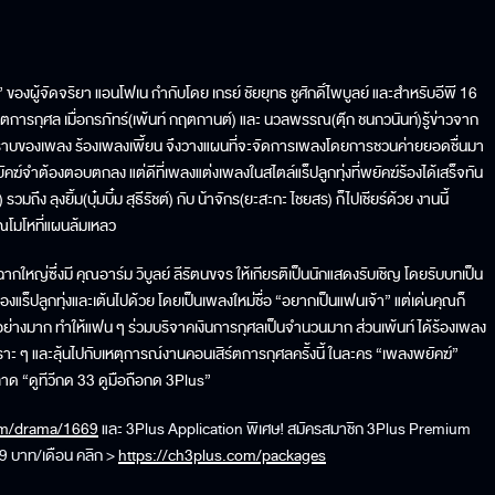
ของผู้จัดจริยา แอนโฟเน กำกับโดย เกรย์ ชัยยุทธ ชูศักดิ์ไพบูลย์ และสำหรับอีพี 16
ร์ตการกุศล เมื่อกรภัทร์(เพ้นท์ กฤตกานต์) และ นวลพรรณ(ตุ๊ก ชนกวนันท์)รู้ข่าวจาก
คราบของเพลง ร้องเพลงเพี้ยน จึงวางแผนที่จะจัดการเพลงโดยการชวนค่ายยอดชื่นมา
์จำต้องตอบตกลง แต่ดีที่เพลงแต่งเพลงในสไตล์แร็ปลูกทุ่งที่พยัคฆ์ร้องได้เสร็จทัน
มถึง ลุงยิ้ม(บุ๋มบิ๋ม สุธีรัชต์) กับ น้าจักร(ยะสะกะ ไชยสร) ก็ไปเชียร์ด้วย งานนี้
รณโมโหที่แผนล้มเหลว
ฉากใหญ่ซึ่งมี คุณอาร์ม วิบูลย์ ลีรัตนขจร ให้เกียรติเป็นนักแสดงรับเชิญ โดยรับบทเป็น
ร้องแร็ปลูกทุ่งและเต้นไปด้วย โดยเป็นเพลงใหม่ชื่อ “อยากเป็นแฟนเจ้า” แต่เด่นคุณก็
อย่างมาก ทำให้แฟน ๆ ร่วมบริจาคเงินการกุศลเป็นจำนวนมาก ส่วนเพ้นท์ ได้ร้องเพลง
ราะ ๆ และลุ้นไปกับเหตุการณ์งานคอนเสิร์ตการกุศลครั้งนี้ ในละคร “เพลงพยัคฆ์”
าด “ดูทีวีกด 33 ดูมือถือกด 3Plus”
om/drama/1669
และ 3Plus Application พิเศษ! สมัครสมาชิก 3Plus Premium
99 บาท/เดือน คลิก >
https://ch3plus.com/packages