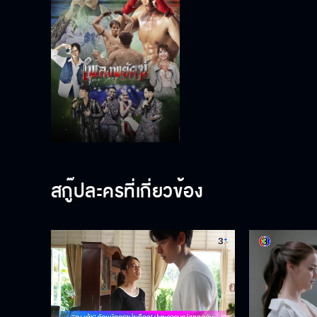
สกู๊ปละครที่เกี่ยวข้อง