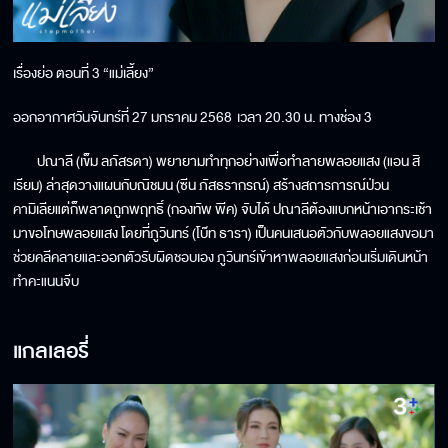
เรื่องย่อ ตอนที่ 3 “แม่เลี้ยง”
ออกอากาศวันจันทร์ที่ 27 มกราคม 2568 เวลา 20.30 น. ทางช่อง 3
ปณาลี (เข็ม ลภัสรดา) พยายามทำทุกอย่างเพื่อทำลายพลอยแสง (แอน สิ
เรียม) ล่าสุดวางแผนกับณิชมน (ซีน ภัสธรากรณ์) สร้างสถารการณ์ป่วน
คามิเลียแต่ก็พลาดถูกพฤทธิ์ (กองทัพ พีค) จับได้ ปณาลีต้องแบกหน้าเอากระเช้า
มาขอโทษพลอยแสง โดยที่ภูวินทร์ (โบ๊ท ธารา) เป็นคนเสนอตัวกับพลอยแสง
ขอมา
ช่วยคลีคลายและออกตัวรับผิดชอบเอง ภูวินทร์เข้าหาพลอยแสงก่อนเริ่มเดินหน้า
ทำคะแนนจีบ
แกลเลอรี่