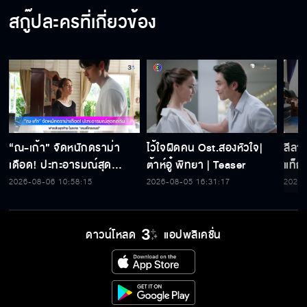
สกู๊ปละครที่เกี่ยวข้อง
“ณ-เก้า” จัดหนักดราม่า
ไว้ใจผิดคน Ost.สองหัวใจ|
ลีลาบ
เดือด! ปะทะอารมณ์สุด
ต้าห์อู๋ พิทยา | Teaser
แท็ก
กดดัน ฟางเส้นสุดท้าย ใน
ขโมย
2026-08-06 10:58:15
2026-08-05 16:31:17
2026-
ละคร “เกมส์โกงเกมส์”
เกมส
ดาวน์โหลด
แอปพลิเคชั่น