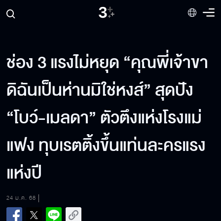
ช่อง 3 แรงไม่หยุด “คุณพี่เจ้าขา
ดิฉันเป็นห่านมิใช่หงส์” สุดปัง
“โบว์-เมลดา” ตัวตึงแห่งโรงแม่
แฟง ทุบเรตติ้งขึ้นแท่นละครแรง
แห่งปี
24 ม.ค. 68