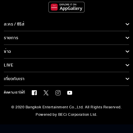
ละคร / ซีรีส์
ละคร/ซีรีส์
รายการ
ซีรีส์นานาชาติ
รายการทั้งหมด
ข่าว
การ์ตูน & เกม
ข่าวทั้งหมด
LIVE
รายการข่าว
ทีวีออนไลน์
เกี่ยวกับเรา
ข่าวประชาสัมพันธ์
BEC World
ติดตามเราได้ที่
รู้จักเรา
© 2020 Bangkok Entertainment Co.,Ltd. All Rights Reserved.
นโยบายด้านลิขสิทธิ์
Powered by BECi Corporation Ltd.
นโยบายคุ้มครองข้อมูลส่วนบุคคล