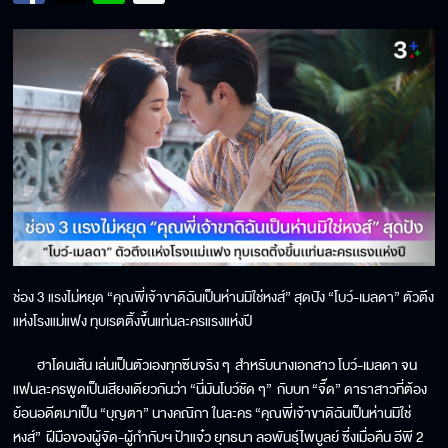
ช่อง 3 แรงไม่หยุด “คุณพี่เจ้าขาดิฉันเป็นห่านมิใช่หงส์” สุดปัง “โบว์-เมลดา” ตัวตึง
แห่งโรงแม่แฟง ทุบเรตติ้งขึ้นแท่นละครแรงแห่งปี
ฮาโดนเส้น เล่นเป็นตัวเองทุกซีนจริง ๆ สำหรับนางเอกสาว โบว์-เมลดา จน
แฟนละครพูดเป็นเสียงเดียวกันว่า “นี่มันโบว์ชัด ๆ” กับบท “จี๊ด” ดาราสาวที่ต้อง
ย้อนอดีตมาเป็น “บุญตา” นางคณิกา ในละคร “คุณพี่เจ้าขาดิฉันเป็นห่านมิใช่
หงส์” ฝีมือของผู้จัด-ผู้กำกับฯ ป้าแจ๋ว ยุทธนา ลอพันธุ์ไพบูลย์ ซึ่งเมื่อคืน อีพี 2