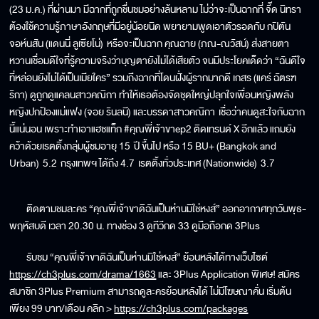
(23 ม.ค.) ที่ผ่านมา มีฉากที่ถูกชื่นชมอย่างล้นหลาม ไม่ว่าจะเป็นฉากที่ จี๊ด นิทรา
ต้องใช้ความรู้ภาษาอังกฤษที่มีอยู่น้อยนิด พยายามพูดเอาตัวรอดกับ กปิตัน
จอห์นสัน (แดนนี่ ลูเซียโน่) หรือจะเป็นฉาก คุณฉาย (ภณ-ณวัสน์) ส่งสายตา
หวานเชื่อมดีใจที่รู้ความจริงว่าบุญตายังไม่ได้เสียตัว จนมีประโยคเด็ดว่า “ฉันดีใจ
ที่หล่อนยังไม่ได้เป็นเมียใคร” รวมถึงฉากที่โดนฝั่งผู้รากมากดี เกสร (แคร์ ฉัตรฑ
ริกา) ดูถูกดูแคลนสาวคณิกา ทำให้เธอต้องจัดชุดใหญ่ปลุกใจเพื่อนหญิงพลัง
หญิงปกป้องแม่แฟง (จอย รินลนี) และบรรดาสาวคณิกา เชื่อว่าคนดูสะใจกับฉาก
นี้แน่นอน เพราะทำเอาแฮชแท็ก #คุณพี่เจ้าขาep2 ติดเทรนด์ X อีกแล้ว แถมยัง
คว้าด้วยเรตติ้งกลุ่มผู้ชมอายุ 15 ปี ขึ้นไป หรือ 15 BU+ (Bangkok and
Urban) 5.2 กรุงเทพฯ ได้ถึง 4.7 เรตติ้งทั่วประเทศ (Nationwide) 3.7
ติดตามชมละคร “คุณพี่เจ้าขาดิฉันเป็นห่านมิใช่หงส์” ออกอากาศทุกวันพุธ-
พฤหัสบดี เวลา 20.30 น. ทางช่อง 3 ดูทีวีกด 33 ดูมือถือกด 3Plus
รับชม “คุณพี่เจ้าขาดิฉันเป็นห่านมิใช่หงส์” ย้อนหลังได้ทางเว็บไซต์
https://ch3plus.com/drama/1663
และ 3Plus Application พิเศษ! สมัคร
สมาชิก 3Plus Premium สามารถดูละครย้อนหลังได้ ไม่มีโฆษณาคั่น เริ่มต้น
เพียง 99 บาท/เดือน คลิก >
https://ch3plus.com/packages