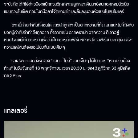
จะบังเกิดได้ทีไอ้ต้าวบ๊อกแบ๊กสวมวิญญาณลูกหมาเดินมาอ้อนกอดหอมนัวเนีย
แบบคอมโบเซ็ต ก่อนโบกมือลาโจ๊กยามเช้าและล้มลงนอนต่อแบบโนสนโนแคร์
ฉากนี้ถ่ายทำกันที่คอนโด แถวลำลูกกา เป็นฉากหวานที่ทั้ง แมท และ ไมกี้ ถึงกับ
บอกผู้กำกับว่าทำถึงทุกฉาก ทั้งฉากแซ่บ ฉากดราม่า ฉากหวาน ก็เอาอยู่
หมด! ตั้งแต่เล่นละครมาเรื่องนี้เป็นละครที่เลิฟซีนหนักที่สุด เลิฟซีนมากที่สุด แต่จะ
หวานแค่ไหนต้องรอไปชมกันแบบเต็ม ๆ
รอเสพความคลั่งรักของ “แมท – ไมกี้” แบบเต็ม ๆ ได้ในละคร “หวานรักต้อง
ห้าม” ในวันจันทร์ที่ 18 พฤศจิกายน เวลา 20.30 น. ช่อง 3 ดูทีวีกด 33 ดูมือถือ
กด 3Plus
แกลเลอรี่