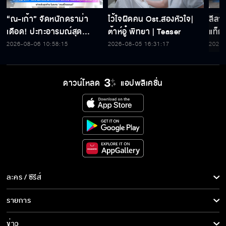
“ณ-เก้า” จัดหนักดราม่า
ไว้ใจผิดคน Ost.สองหัวใจ|
ลีลาบ
เดือด! ปะทะอารมณ์สุด
ต้าห์อู๋ พิทยา | Teaser
แท็ก
กดดัน ฟางเส้นสุดท้าย ใน
ขโมย
2026-08-06 10:58:15
2026-08-05 16:31:17
2026-
ละคร “เกมส์โกงเกมส์”
เกมส
ดาวน์โหลด
แอปพลิเคชั่น
ละคร / ซีรีส์
ละคร/ซีรีส์
รายการ
ซีรีส์นานาชาติ
รายการทั้งหมด
ข่าว