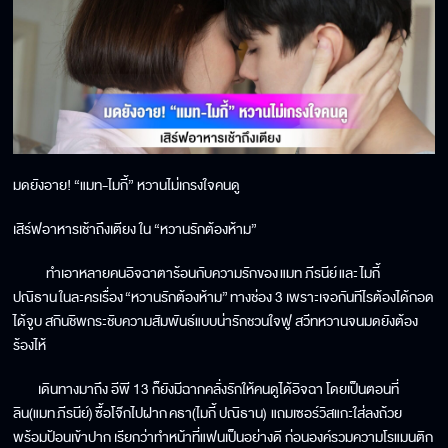
มดยังอาย! “แมท-ไมกี้” หวานไม่เกรงใจคนดู
เสิร์ฟอาหารเช้าถึงเตียง ใน “หวานรักต้องห้าม”
ทำเอาหลายคนอิจฉาตาร้อนกับความรักของ แมท ภีรนีย์ และ ไมกี้
ปณิธาน ในละครเรื่อง “หวานรักต้องห้าม” ทางช่อง 3 เพราะเจอกันทีไรต้องได้กอด
ได้จูบ สกินชิพกระชับความสัมพันธ์แบบน่ารักชวนใจฟู สวีทหวานจนมดยังต้อง
ร้องไห้
เดินทางมาถึง อีพี 13 ก็ยังมีฉากคลั่งรักให้คนดูได้อิจฉา โดยเป็นตอนที่
ลิน(แมท ภีรนีย์) ซื้อโจ๊กไปฝาก คธา(ไมกี้ ปณิธาน) แถมเซอร์วิสแกะใส่ลงถ้วย
พร้อมป้อนเข้าปาก เรียกว่าทำหน้าที่แฟนเป็นอย่างดี ก่อนองค์รวมความโรแมนติก