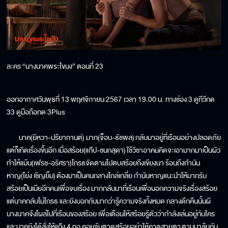
ละคร “นางนาคพระโขนง” ตอนที่ 23
ออกอากาศวันพุธที่ 13 พฤศจิกายน 2567 เวลา 19.00 น. ทางช่อง 3 ดูทีวีกด
33 ดูมือถือกด 3Plus
นาค(ยิหวา-ปรียากานต์) มาก(จ็อบ-ธัชพล) กลับมาอยู่ที่เรือนอย่างปลอดภัย
แต่ก็เกิดเรื่องขึ้นอีก เมื่อสร้อย(แก๊ป-ชนกสุดา) ใช้วิชาอาคมคิดจะเอามากมาเป็นผัว
ทำให้แม้น(เฟรช-อริศรา)โกรธจัดตามไปตบสร้อยถึงเขียงนา ร้อนถึงกำนัน
หาญ(โย่ง เชิญยิ้ม) ต้องมาเป็นคนกลางไกล่เกลี่ย กำนันหาญแนะนำให้มากรับ
สร้อยเป็นเมียอีกคนเพื่อจบเรื่อง มากกลับมาที่เรือนเพื่อบอกความจริงเรื่องสร้อย
แต่นาคกลับไม่โกรธ และยังบอกกับมากว่ารู้ความจริงทั้งหมด กลางดึกคืนนั้นผี
นางนาคจึงโผล่ไปที่เรือนของสร้อย เพื่อเตือนให้สร้อยรู้ตัวว่ากำลังเล่นอยู่กับใคร
และนาคยังได้สั่งให้แก๊ง 4 ทอ คอยจับตาดูสร้อยอย่าให้คาดสายตา ตามมาลุ้นกัน