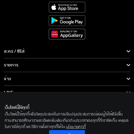
ละคร / ซีรีส์
ละคร/ซีรีส์
รายการ
ซีรีส์นานาชาติ
รายการทั้งหมด
ข่าว
การ์ตูน & เกม
ข่าวทั้งหมด
LIVE
รายการข่าว
ทีวีออนไลน์
เกี่ยวกับเรา
เว็บไซต์นี้ใช้คุกกี้
ข่าวประชาสัมพันธ์
เว็บไซต์นี้ใช้คุกกี้เพื่อวัตถุประสงค์ในการปรับปรุงประสบการณ์ของผู้ใช้ให้ดียิ่งขึ้น
BEC World
ติดตามเราได้ที่
ท่านสามารถศึกษารายละเอียดเพิ่มเติมเกี่ยวกับประเภทของคุกกี้ที่เราจัดเก็บ เหตุผล
ในการใช้คุกกี้ และวิธีการตั้งค่าคุกกี้ได้ใน
นโยบายคุกกี้
รู้จักเรา