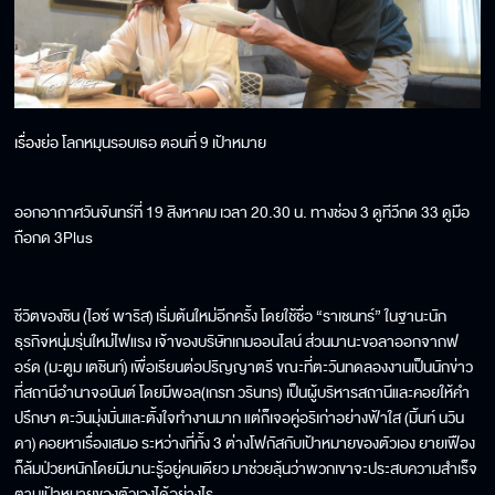
เรื่อง
ย่อ โลกหมุนรอบเธอ ตอนที่ 9 เป้าหมาย
ออกอากาศวันจันทร์ที่ 19 สิงหาคม เวลา 20.30 น. ทางช่อง 3 ดูทีวีกด 33 ดูมือ
ถือกด 3Plus
ชีวิตของชิน
(
ไอซ์
พาริส
)
เริ่มต้นใหม่อีกครั้ง
โดยใช้ชื่อ
“
ราเชนทร์
”
ในฐานะนัก
ธุรกิจหนุ่มรุ่นใหม่ไฟแรง
เจ้าของบริษัทเกมออนไลน์
ส่วนมานะขอลาออกจากฟ
อร์ด
(
มะตูม
เตชินท์
)
เพื่อเรียนต่อปริญญาตรี
ขณะที่ตะวันทดลองงานเป็นนักข่าว
ที่สถานีอำนาจอนันต์
โดยมีพอล
(
เกรท
วรินทร
)
เป็นผู้บริหารสถานีและคอยให้คำ
ปรึกษา
ตะวันมุ่งมั่นและตั้งใจทำงานมาก
แต่ก็เจอคู่อริเก่าอย่างฟ้าใส
(
มิ้นท์
นวิน
ดา
)
คอยหาเรื่องเสมอ
ระหว่างที่ทั้ง
3
ต่างโฟกัสกับเป้าหมายของตัวเอง
ยายเฟือง
ก็ล้มป่วยหนักโดยมีมานะรู้อยู่คนเดียว
มาช่วยลุ้นว่าพวกเขาจะประสบความสำเร็จ
ตามเป้าหมายของตัวเองได้อย่างไร
...