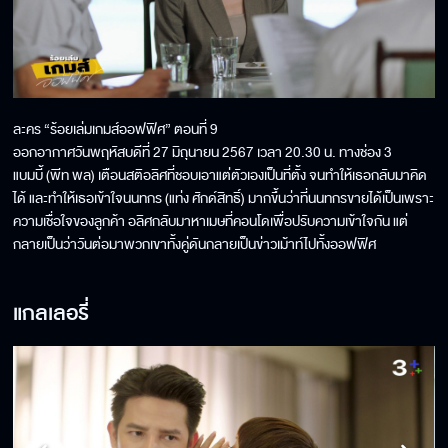
ละคร “ร้อยเล่มเกมส์ออฟฟิศ” ตอนที่ 9
ออกอากาศวันพฤหัสบดีที่ 27 มิถุนายน 2567 เวลา 20.30 น. ทางช่อง 3
แบมบี้
(
พีท
พล
)
เตือนสติอลิศที่ชอบเอาแต่ตัวเองเป็นที่ตั้ง
จนทำให้เธอกลับมาคิด
ได้
และทำให้เธอเข้าใจนนทกร
(
แท่ง
ศักด์สิทธิ์
)
มากขึ้นว่าที่นนทกรขายได้เป็นเพราะ
ความเชื่อใจของลูกค้า
อลิศกลับมาหาเมษที่คอนโดเพื่อปรับความเข้าใจกัน
แต่
กลายเป็นว่าวันต่อมาพวกเขาทั้งคู่ดันกลายเป็นข่าวเม้าท์ไปทั้งออฟฟิศ
แกลเลอรี่