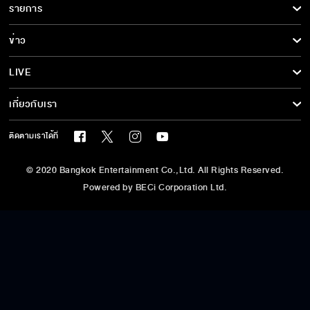
รายการ
ซีรีส์นานาชาติ
รายการทั้งหมด
ข่าว
การ์ตูน & เกม
ข่าวทั้งหมด
LIVE
รายการข่าว
ทีวีออนไลน์
เกี่ยวกับเรา
ข่าวประชาสัมพันธ์
BEC World
ติดตามเราได้ที่
รู้จักเรา
© 2020 Bangkok Entertainment Co.,Ltd. All Rights Reserved.
นโยบายด้านลิขสิทธิ์
Powered by BECi Corporation Ltd.
นโยบายคุ้มครองข้อมูลส่วนบุคคล
นโยบายคุกกี้
ข้อกำหนด/เงื่อนไข
ศูนย์ช่วยเหลือ