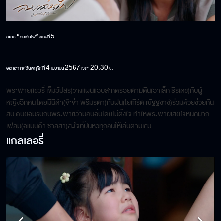
“
”
5
ละคร
ลมเล่นไฟ
ตอนที่
4
2567
20.30
.
ออกอากาศวันพฤหัส ที่
เมษายน
เวลา
น
พระพาย(เชอรี่ เข็มอัปสร)วางแผนแอบสะกดรอยตามดิน(อาเล็ก ธีรเดช)กับผู้
หญิงอีกคน โดยมีนิด้า(จ๊ะจ๋า พริมรตา)กับฝน(โยเกิร์ต ณัฐฐชาช์)ร่วมด้วยช่วยกัน
สืบ ดินยอมรับกับพระพายว่ามีคนอื่นโดยไม่ตั้งใจ ทำให้พระพายเสียใจหนักมาก
เฟลม(อแมนด้า ชาลิสา)สะใจที่ปั่นหัวทุกคนให้เล่นตามเกม
แกลเลอรี่