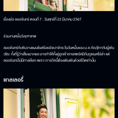
เรื่องย่อ ลออจันทร์ ตอนที่ 7 : วันศุกร์ที่ 22 มีนาคม 2567
ร่วมงานหมั้นวังจุฑาเทพ
ลออจันทร์กับซันวางแผนชิงสร้อยอัจนาจักระในวันหมั้นของ ม.ล.กัณฐิกากับผู้พัน
วชิระ ทั้งที่รู้ว่าเสี่ยงมากและอาจทำให้ทั้งคู่ถูกเจ้าชายศตรัศมีกับภูธเนศไล่ล่า แต่
ลออจันทร์ไม่มีทางเลือก เพราะภารกิจนี้ต้องเดิมพันด้วยชีวิตเท่านั้น
แกลเลอรี่