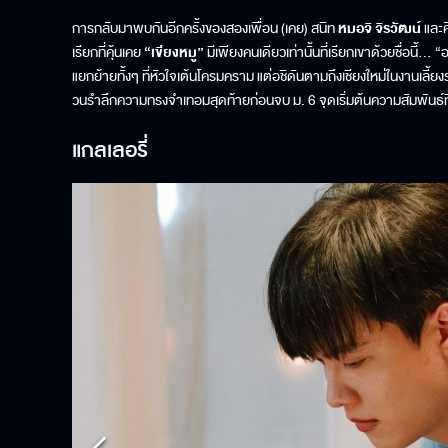
การกลับมาพบกันอีกครั้งของสองเพื่อน (เคย) สนิท
หมอจิ จิรวัฒน์
และศ
เรียกที่คุ้นเคย
“เขียงหมู”
มีเพียงคนเดียวเท่านั้นที่เรียกเขาด้วยชื่อนี้… “
แยกย้ายทั้งๆ ที่หัวใจเต้นโครมคราม แต่อชิดันตามถึงเชียงใหม่ในงานเลี้ยง
วนรำลึกความทรงจำเทอมสุดท้ายก่อนจบ ม. 6 จุดเริ่มต้นความสัมพันธ์ที่ทำใ
แกลเลอรี่