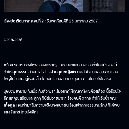
เรื่องย่อ เรือนทาส ตอนที่ 2 : วันพฤหัสบดีที่ 25 มกราคม 2567
ผีอาละวาด!
สร้อย
ร้องห่มร้องไห้พร้อมงัดหลักฐานออกมาแฉกลางเรือนว่าโดนทำของใส่
ทำให้
คุณธรรม
สามียิ่งสงสาร ฝ่าย
คุณหญิงแข
ตัดสินใจย้ายออกจากเรือน
ใหญ่ไปอาศัยอยู่เรือนเล็ก โดยมีบ่าวคนสนิทกับ บุษบง ตามไปรับใช้ใกล้ชิด
บุษบงพยายามเก็บเนื้อเก็บตัวเพราะไม่อยากให้คุณหญิงแขต้องเดือดเนื้อร้อนใจ
อีก แต่คุณสร้อยและลูกๆ ก็ยังไม่วายมาหาเรื่องตบตี ด่าทอ ทำให้เจ็บช้ำ ขณะ
เกื้อกูล
แอบเข้ามาสืบความจริงบางอย่างในเรือนเจ้าคุณธรรมานุรักษ์ ก็ได้พบ
แสงจันทร์
โดยบังเอิญ