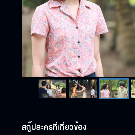
สกู๊ปละครที่เกี่ยวข้อง