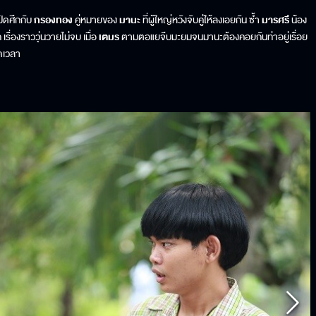
ปิดศึกกับ
กรองทอง
คู่หมายของ
มานะ
ที่ผู้ใหญ่หวังจับคู่ให้ลงเอยกัน ซ้ำ
มารศรี
น้อง
รื่องราววุ่นวายไม่จบ เมื่อ
เตมร
ตามตอแยจีบมะยมจนมานะต้องคอยกันท่าอยู่เรื่อย
่ตลอดเวลา