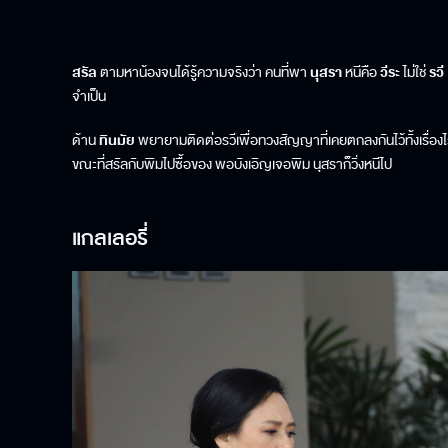
สรัล
ตามหาน้องจนได้รู้ความจริงว่า คนที่พา
นุสรา
หนีคือ
วีระ
ไม่ใช่
รวี
จำเป็น
ด้าน
ทินมัย
พยายามติดต่อรวีเพื่อทวงสัญญาที่เคยตกลงกันไว้ทั้งเรื่องไร่แ
ขณะที่สรัลกับพิมไปซื้อของ พอบังเอิญเจอพิม นุสราก็วิ่งหนีไป
แกลเลอรี่