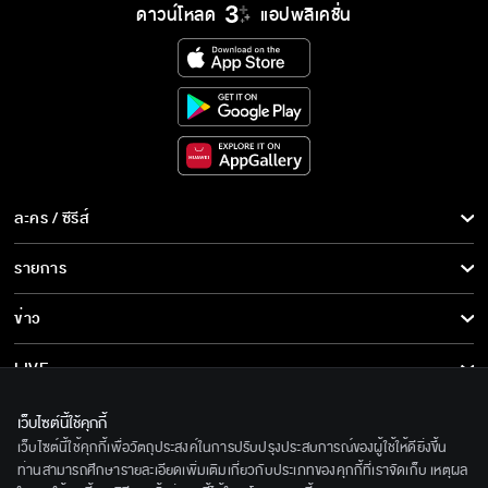
ดาวน์โหลด
แอปพลิเคชั่น
ละคร / ซีรีส์
ละคร/ซีรีส์
รายการ
ซีรีส์นานาชาติ
รายการทั้งหมด
ข่าว
การ์ตูน & เกม
ข่าวทั้งหมด
LIVE
รายการข่าว
ทีวีออนไลน์
เกี่ยวกับเรา
เว็บไซต์นี้ใช้คุกกี้
ข่าวประชาสัมพันธ์
เว็บไซต์นี้ใช้คุกกี้เพื่อวัตถุประสงค์ในการปรับปรุงประสบการณ์ของผู้ใช้ให้ดียิ่งขึ้น
BEC World
ติดตามเราได้ที่
ท่านสามารถศึกษารายละเอียดเพิ่มเติมเกี่ยวกับประเภทของคุกกี้ที่เราจัดเก็บ เหตุผล