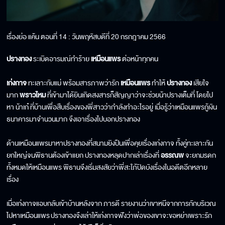
เรื่องย่อ แค้น ตอนที่ 14 : วันพฤหัสบดีที่ 20 กรกฎาคม 2566
ปรางทอง
ระเบิดอารมณ์ทำร้าย
เหมือนแพร
ต่อหน้าทุกคน
เก่งกาจ
ทะเลาะกับแม่ พร้อมสารภาพว่ารัก
เหมือนแพร
ทำให้
ปรางทอง
เสียใจ
มาก
พราวไหม
ที่เข้ามาได้ยินเกิดสงสารก็สัญญาว่าจะช่วยน้าปรางเต็มที่ โดยไป
หา น้าเก๋ ที่บ้านเพื่อสืบเรื่องของพี่สาวว่ากำลังทำอะไรอยู่ เมื่อรู้ว่าเหมือนแพรกู้เงิน
ธนาคารมาจำนวนมาก จึงเอาเรื่องไปบอกปรางทอง
ด้านเหมือนแพรมาหาปรางทองที่สนามยิงปืนเพื่อคุยเรื่องเก่งกาจ ทั้งคู่ทะเลาะกัน
ยกใหญ่จนพิธานต้องเข้าแยก ปรางทองหลุดปากเล่าเรื่องที่
อรรณพ
จะยกมรดก
ทั้งหมดให้เหมือนแพร พิธานจึงเริ่มสงสัยว่าพี่สะใภ้ปิดบังเรื่องในอดีตอีกหลาย
เรื่อง
เมื่อเก่งกาจแอบกลับเข้าบ้านหลังจาก ภารดี รายงานว่าเขาหนีจากการกักบริเวณ
ไปหาเหมือนแพร
ปรางทองจึงเล่าให้เก่งกาจฟังว่าพ่อของเขาจะขอหย่าเพราะรัก